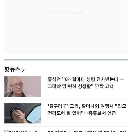
핫뉴스
홍석천 "6개월마다 성병 검사받는다…
그래야 맘 편히 성생활" 깜짝 고백
'김구라子' 그리, 할머니외 여행서 "친모
전라도에 잘 있어"…유튜브서 언급