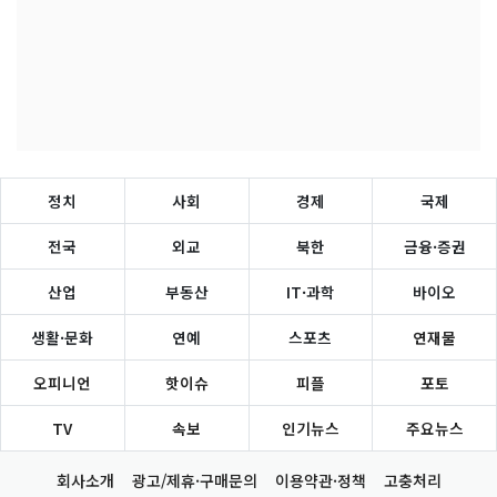
정치
사회
경제
국제
전국
외교
북한
금융·증권
산업
부동산
IT·과학
바이오
생활·문화
연예
스포츠
연재물
오피니언
핫이슈
피플
포토
TV
속보
인기뉴스
주요뉴스
회사소개
광고/제휴·구매문의
이용약관·정책
고충처리