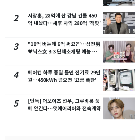
서 언급
서장훈, 28억에 산 강남 건물 450
2
억 내놨다…세후 차익 280억 '잭팟'
"10억 버는데 9억 써요?"…삼전男
3
♥닉스女 3:3 단체소개팅 예능 화
제
에어컨 하루 종일 틀면 전기료 29만
4
원…450kWh 넘으면 '요금 폭탄'
[단독] 더보이즈 선우, 그루비룸 품
5
에 안긴다…앳에어리어와 전속계약