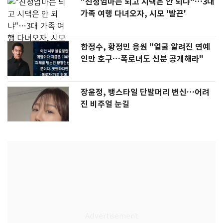
"친정엄마는 되고 시댁은 안 되냐"…3대
가족 여행 다녀오자, 시모 '발끈'
한정수, 황정민 응원 "얼굴 알려진 연예
인만 호구…폭로녀도 신분 공개해라"
장윤정, 뱅스타일 단발머리 변신…어려
진 비주얼 눈길