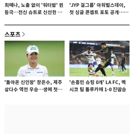
최예나, 노출 없이 '워터밤' 퀸
'JYP 걸그룹' 아워벌스데이,
등극…전신 슈트로 신선한 충
첫 싱글 콘셉트 포토 공개…청
격 [N샷]
량·키치
스포츠
'돌아온 신인왕' 장은수, 제주
'손흥민 슈팅 0개' LA FC, 멕
삼다수 역전 우승…생애 첫승
시코 팀 톨루카에 1-0 진땀승
감격