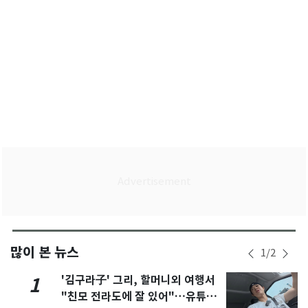
많이 본 뉴스
1
/
2
'김구라子' 그리, 할머니외 여행서
1
"친모 전라도에 잘 있어"…유튜브