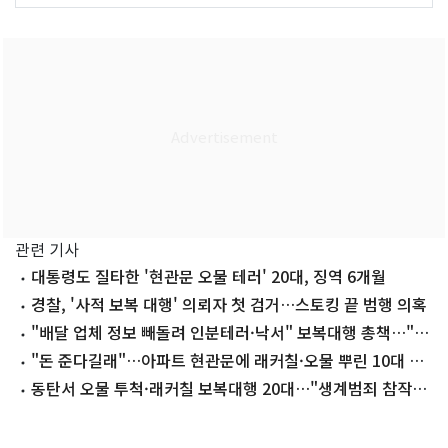
관련 기사
대통령도 질타한 '현관문 오물 테러' 20대, 징역 6개월
경찰, '사적 보복 대행' 의뢰자 첫 검거…스토킹 끝 범행 의혹
"배달 업체 정보 빼돌려 인분테러·낙서" 보복대행 총책…"공
소사실 인정"
"돈 준다길래"…아파트 현관문에 래커칠·오물 뿌린 10대 검
거
동탄서 오물 투척·래커칠 보복대행 20대…"생계범죄 참작해
달라" 호소