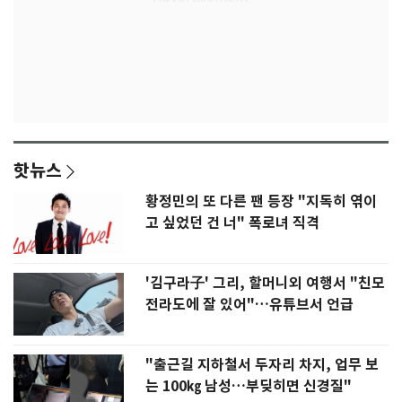
핫뉴스
황정민의 또 다른 팬 등장 "지독히 엮이
고 싶었던 건 너" 폭로녀 직격
'김구라子' 그리, 할머니외 여행서 "친모
전라도에 잘 있어"…유튜브서 언급
"출근길 지하철서 두자리 차지, 업무 보
는 100㎏ 남성…부딪히면 신경질"