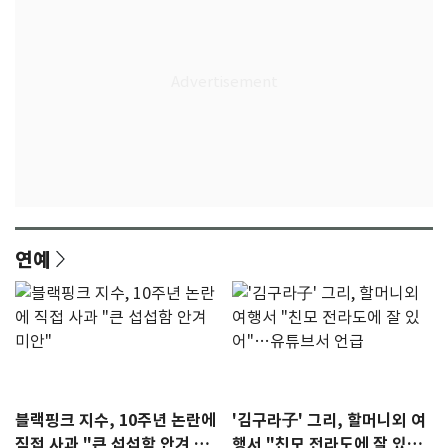
연예
블랙핑크 지수, 10주년 논란에
'김구라子' 그리, 할머니외 여
직접 사과 "큰 섭섭함 안겨 미
행서 "친모 전라도에 잘 있