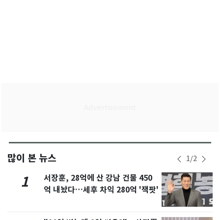
많이 본 뉴스
1
/
2
서장훈, 28억에 산 강남 건물 450
1
억 내놨다…세후 차익 280억 '잭팟'