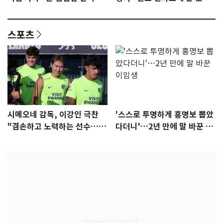
안"
어"…유튜브서 언급
스포츠
시메오네 감독, 이강인 극찬
'스스로 투명하게 홍명보 뽑았
"겸손하고 노력하는 선수…좋
다더니'…2년 만에 말 바꾼 이
은 첫인상"
임생