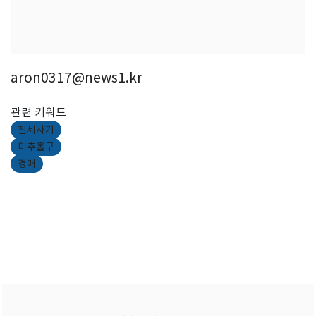
aron0317@news1.kr
관련 키워드
전세사기
미추홀구
경매