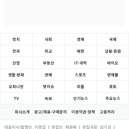
정치
사회
경제
국제
전국
외교
북한
금융·증권
산업
부동산
IT·과학
바이오
생활·문화
연예
스포츠
연재물
오피니언
핫이슈
피플
포토
TV
속보
인기뉴스
주요뉴스
회사소개
광고/제휴·구매문의
이용약관·정책
고충처리
대표이사/발행인 : 이영섭
|
편집인 : 채원배
|
편집국장 : 김기성
|