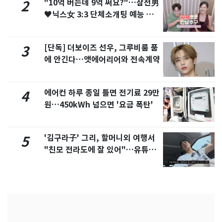
"10억 버는데 9억 써요?"…삼전男
2
♥닉스女 3:3 단체소개팅 예능 화
제
[단독] 더보이즈 선우, 그루비룸 품
3
에 안긴다…앳에어리어와 전속계약
에어컨 하루 종일 틀면 전기료 29만
4
원…450kWh 넘으면 '요금 폭탄'
'김구라子' 그리, 할머니외 여행서
5
"친모 전라도에 잘 있어"…유튜브
서 언급