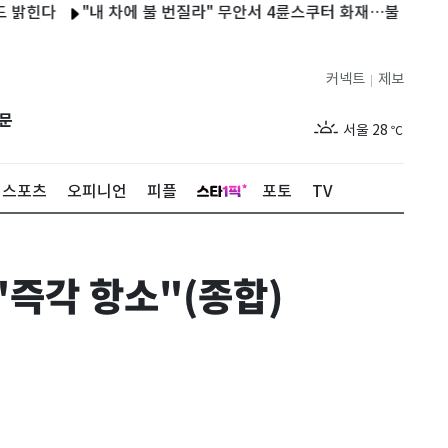
다
"내 차에 불 번질라" 무안서 4륜스쿠터 화재…불 끄던 60대 화
커넥트
제보
|
제주
29
℃
문
서울
28
℃
부산
28
℃
스포츠
오피니언
피플
포토
TV
대구
29
℃
인천
29
℃
"즉각 항소"(종합)
광주
28
℃
대전
27
℃
울산
28
℃
강릉
21
℃
제주
29
℃