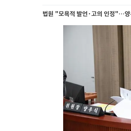
법원 "모욕적 발언·고의 인정"…양