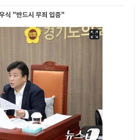
우식 "반드시 무죄 입증"
13호 태풍 '돌핀' 日오
6
키나와·가고시마현 접
근…26만명 대피령
낮 최고 37도 폭염 계
7