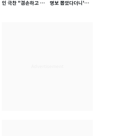
인 극찬 "겸손하고 노
명보 뽑았다더니'…2
력하는 선수…좋은
년 만에 말 바꾼 이임
첫인상"
생