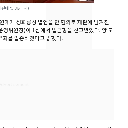
속…전국 곳곳 비 [오늘
판매 및 DB금지)
날씨]
 직원에게 성희롱성 발언을 한 혐의로 재판에 넘겨진
[단독] 경찰, '김부장'
8
제작사 회장 수사…자본
영위원장)이 1심에서 벌금형을 선고받았다. 양 도
시장법 위반 의혹
 무죄를 입증하겠다고 밝혔다.
[단독]중수청 가는 검찰
9
수사관 경력 합산 추
진…법무사·집행관 '혜
택' 유지
전남광주 화정역 인근서
10
교통사고로 40대 심정
지…6명 부상