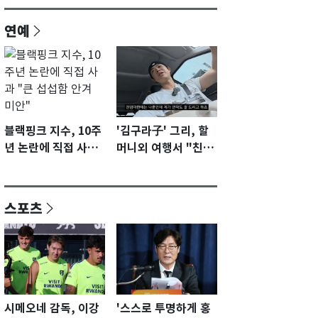
연예
블랙핑크 지수, 10주
'김구라子' 그리, 할
년 논란에 직접 사과
머니외 여행서 "친모
"큰 섭섭함 안겨 미
전라도에 잘 있어"…
안"
유튜브서 언급
스포츠
시메오네 감독, 이강
'스스로 투명하게 홍