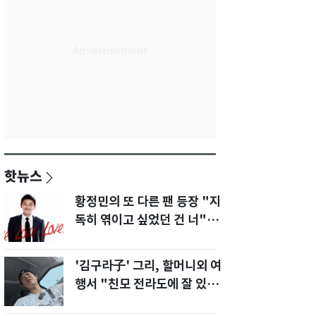
핫뉴스
황정민의 또 다른 팬 등장 "지
독히 엮이고 싶었던 건 너" 폭
로녀 직격
'김구라子' 그리, 할머니외 여
행서 "친모 전라도에 잘 있
어"…유튜브서 언급