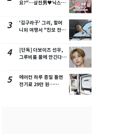
요?"…삼전男♥닉스女
속…전국 곳곳
3:3 단체소개팅 예능 화
날씨]
제
'김구라子' 그리, 할머
[단독] 경찰,
3
8
니외 여행서 "친모 전라
제작사 회장
도에 잘 있어"…유튜브
시장법 위반
서 언급
[단독] 더보이즈 선우,
[단독]중수
4
9
그루비룸 품에 안긴다…
수사관 경력
앳에어리어와 전속계약
진…법무사·
택' 유지
에어컨 하루 종일 틀면
전남광주 화
5
10
전기료 29만 원…
교통사고로 
450kWh 넘으면 '요금
지…6명 부
폭탄'