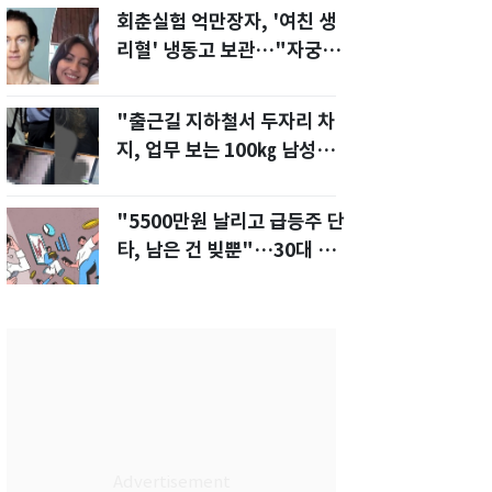
회춘실험 억만장자, '여친 생
리혈' 냉동고 보관…"자궁 내
부 궁금해"
"출근길 지하철서 두자리 차
지, 업무 보는 100㎏ 남성…
부딪히면 신경질"
"5500만원 날리고 급등주 단
타, 남은 건 빚뿐"…30대 여
성 파혼 위기