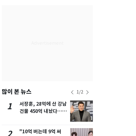
서울
28
℃
부산
28
℃
대구
29
℃
인천
29
℃
광주
28
℃
대전
27
℃
울산
28
℃
강릉
21
℃
많이 본 뉴스
1
/
2
제주
29
℃
서장훈, 28억에 산 강남
13호 태풍 '
1
6
건물 450억 내놨다…세
키나와·가고
후 차익 280억 '잭팟'
근…26만명
"10억 버는데 9억 써
낮 최고 37
2
7