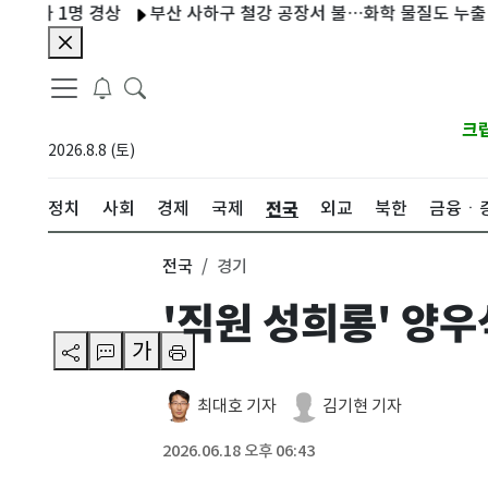
1명 경상
부산 사하구 철강 공장서 불…화학 물질도 누출 '대응 1
크
2026.8.8 (토)
전국
정치
사회
경제
국제
외교
북한
금융ㆍ
전국
경기
'직원 성희롱' 양우
가
최대호 기자
김기현 기자
2026.06.18 오후 06:43