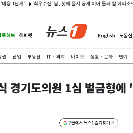
단계'
'최우수산' 붐, 첫째 윤서 공개 이어 둘째 딸 에피소드 밝힌
립토허브
해피펫
English
노동신
|
|
증권
산업
부동산
ITㆍ과학
바이오
생활ㆍ문화
연예
식 경기도의원 1심 벌금형에 
구글에서 뉴스1 즐겨찾기