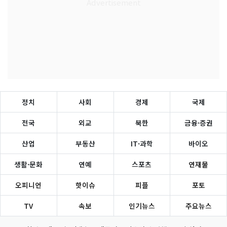
정치
사회
경제
국제
전국
외교
북한
금융·증권
산업
부동산
IT·과학
바이오
생활·문화
연예
스포츠
연재물
오피니언
핫이슈
피플
포토
TV
속보
인기뉴스
주요뉴스