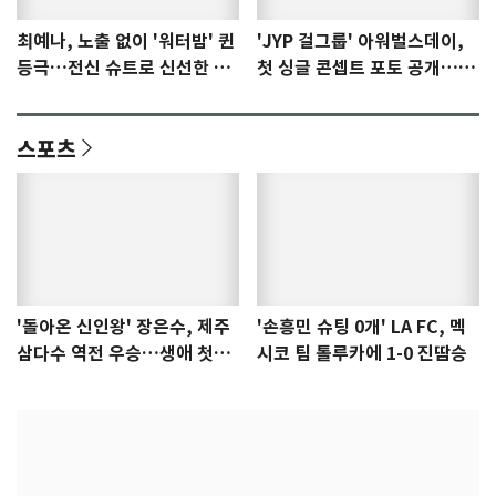
최예나, 노출 없이 '워터밤' 퀸
'JYP 걸그룹' 아워벌스데이,
등극…전신 슈트로 신선한 충
첫 싱글 콘셉트 포토 공개…청
격 [N샷]
량·키치
스포츠
'돌아온 신인왕' 장은수, 제주
'손흥민 슈팅 0개' LA FC, 멕
삼다수 역전 우승…생애 첫승
시코 팀 톨루카에 1-0 진땀승
감격