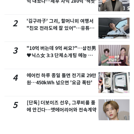
억 내놨다…세후 차익 280억 '잭팟'
'김구라子' 그리, 할머니외 여행서
2
"친모 전라도에 잘 있어"…유튜브
서 언급
"10억 버는데 9억 써요?"…삼전男
3
♥닉스女 3:3 단체소개팅 예능 화
제
에어컨 하루 종일 틀면 전기료 29만
4
원…450kWh 넘으면 '요금 폭탄'
[단독] 더보이즈 선우, 그루비룸 품
5
에 안긴다…앳에어리어와 전속계약