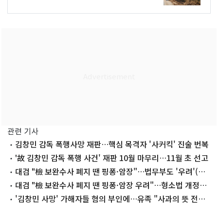
관련 기사
김창민 감독 폭행사망 재판…핵심 목격자 '사커킥' 진술 번복
'故 김창민 감독 폭행 사건' 재판 10월 마무리…11월 초 선고
대검 "檢 보완수사 폐지 땐 핑퐁·암장"…법무부도 '우려'(종
합)
대검 "檢 보완수사 폐지 땐 핑퐁·암장 우려"…형소법 개정안
재검토 요청
'김창민 사망' 가해자들 혐의 부인에…유족 "사과의 뜻 전혀
없어"