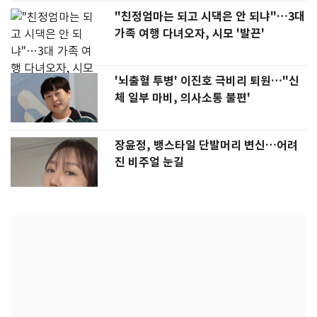
"친정엄마는 되고 시댁은 안 되냐"…3대
가족 여행 다녀오자, 시모 '발끈'
'뇌출혈 투병' 이진호 극비리 퇴원…"신
체 일부 마비, 의사소통 불편'
장윤정, 뱅스타일 단발머리 변신…어려
진 비주얼 눈길