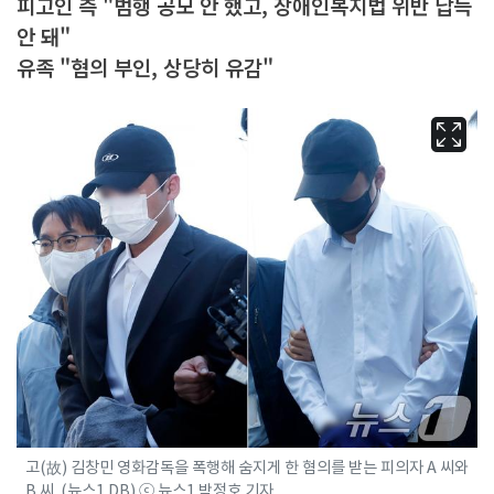
피고인 측 "범행 공모 안 했고, 장애인복지법 위반 납득
안 돼"
유족 "혐의 부인, 상당히 유감"
고(故) 김창민 영화감독을 폭행해 숨지게 한 혐의를 받는 피의자 A 씨와
B 씨. (뉴스1 DB) ⓒ 뉴스1 박정호 기자