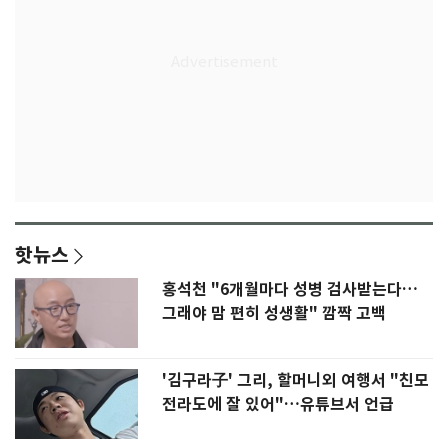
핫뉴스
홍석천 "6개월마다 성병 검사받는다…
그래야 맘 편히 성생활" 깜짝 고백
'김구라子' 그리, 할머니외 여행서 "친모
전라도에 잘 있어"…유튜브서 언급