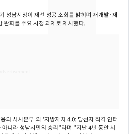
나나킥 베이비'…농심
의 깜짝 선물
 경기 성남시장이 재선 성공 소회를 밝히며 재개발·재
서장훈, 28억에 산 강남
담 완화를 주요 시정 과제로 제시했다.
8
건물 450억 내놨다…세
후 차익 280억 '잭팟'
축구협회, 외국인 심판
9
들 10여명 대상 '성 접
대' 의혹…월드컵·올림
픽 예선 등
美 상원 클래리티법 처
10
리 난항…민주당 "윤리
·AML 보완 우선"
관용의 시사본부'의 '지방자치 4.0: 당선자 직격 인터
 아니라 성남시민의 승리"라며 "지난 4년 동안 시