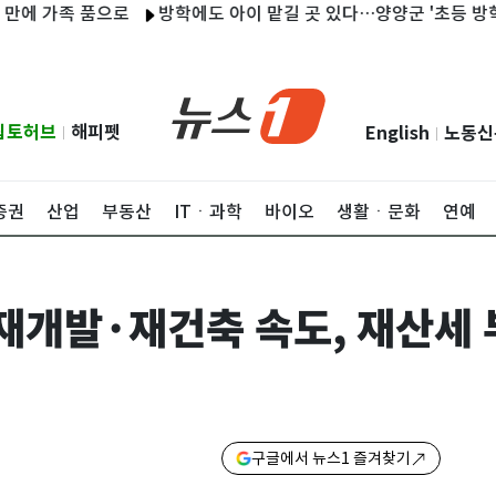
 가족 품으로
방학에도 아이 맡길 곳 있다…양양군 '초등 방학 틈새
립토허브
해피펫
English
노동신
|
|
증권
산업
부동산
ITㆍ과학
바이오
생활ㆍ문화
연예
재개발·재건축 속도, 재산세 
구글에서 뉴스1 즐겨찾기