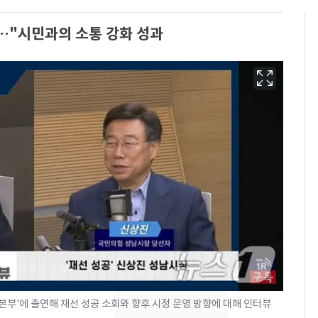
혀…"시민과의 소통 강화 성과
"캐리비안 베이 여자 탈
6
의실에 남자가 있어
요"…경찰 수사
본부'에 출연해 재선 성공 소회와 향후 시정 운영 방향에 대해 인터뷰
2600만명 사로잡은 '바
7