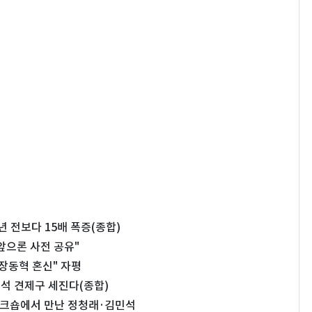
4년 전보다 15배 폭증(종합)
앞으론 사전 공유"
…장동혁 혼신" 자평
민석 견제구 세진다(종합)
…워크숍에서 만난 정청래·김민석