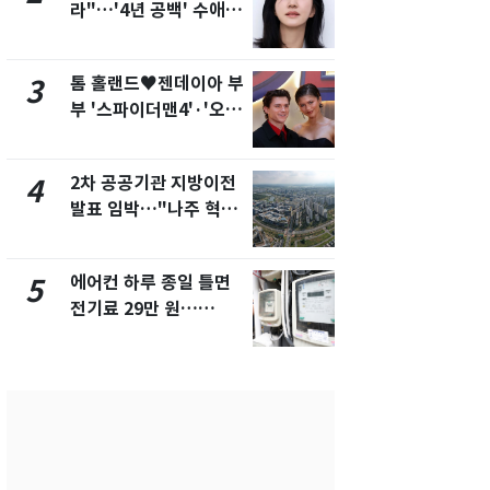
라"…'4년 공백' 수애,
나나킥 베이
SNS 오픈·프로필 공개
의 깜짝 선물
화제
톰 홀랜드♥젠데이아 부
서장훈, 28
3
8
부 '스파이더맨4'·'오디
건물 450
세이'로 극장 장악
후 차익 280
2차 공공기관 지방이전
축구협회, 
4
9
발표 임박…"나주 혁신
들 10여명 대
도시 최적"
대' 의혹…
픽 예선 등
에어컨 하루 종일 틀면
美 상원 클
5
10
전기료 29만 원…
리 난항…민
450kWh 넘으면 '요금
·AML 보완
폭탄'