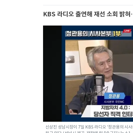
KBS 라디오 출연해 재선 소회 밝
신상진 성남시장이 7일 KBS 라디오 '정관용의 시사