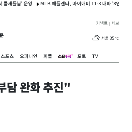
돌봄' 운영
MLB 애틀랜타, 마이애미 11-3 대파 '8연승'…김하성
커넥트
제보
|
제주
30
℃
문
서울
35
℃
부산
33
℃
스포츠
오피니언
피플
포토
TV
대구
36
℃
인천
36
℃
부담 완화 추진"
광주
36
℃
대전
35
℃
울산
33
℃
강릉
31
℃
제주
30
℃