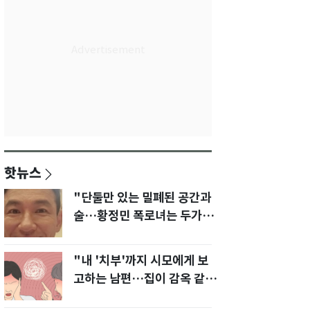
핫뉴스
"단둘만 있는 밀폐된 공간과
술…황정민 폭로녀는 두가지
에 집착했다"
"내 '치부'까지 시모에게 보
고하는 남편…집이 감옥 같
다" 아내 고통