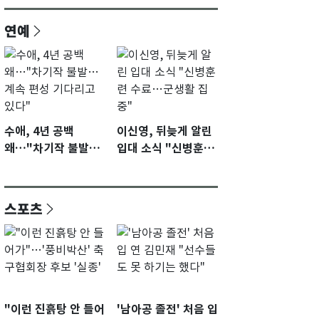
연예
수애, 4년 공백
이신영, 뒤늦게 알린
왜…"차기작 불발…
입대 소식 "신병훈련
계속 편성 기다리고
수료…군생활 집중"
있다"
스포츠
"이런 진흙탕 안 들어
'남아공 졸전' 처음 입