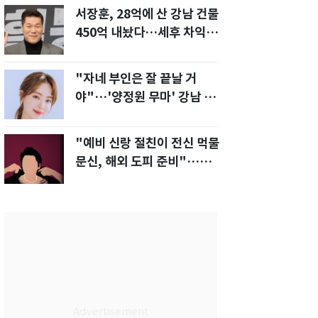
서장훈, 28억에 산 강남 건물
450억 내놨다…세후 차익
280억 '잭팟'
"자네 부인은 잘 끝날 거
야"…'양정원 무마' 강남 경
찰, 다른 돈도 받은 정황
"예비 신랑 절친이 전신 먹물
문신, 해외 도피 준비"…예비
신부 '혼란'