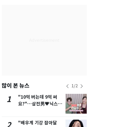
서울
35
℃
부산
33
℃
대구
36
℃
인천
36
℃
광주
36
℃
대전
35
℃
울산
33
℃
강릉
31
℃
많이 본 뉴스
1
/
2
제주
30
℃
"10억 버는데 9억 써
"캐리비안 
1
6
요?"…삼전男♥닉스女
의실에 남자
3:3 단체소개팅 예능 화
요"…경찰 
제
"배우계 기강 잡아달
2600만명 
2
7