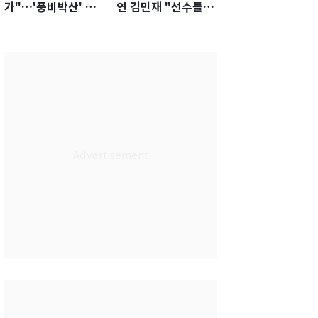
가"…'풍비박산' 축
연 김민재 "선수들도
구협회장 후보 '실종'
못 하기는 했다"