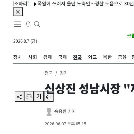
 협조하라"
폭염에 쓰러져 울던 노숙인…경찰 도움으로 30년 만에
크
2026.8.7 (금)
전국
정치
사회
경제
국제
외교
북한
금융ㆍ
전국
경기
신상진 성남시장 "
가
송용환 기자
2026.06.07 오후 05:15