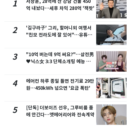
서장훈, 28억에 산 강남 건물 450
1
억 내놨다…세후 차익 280억 '잭팟'
'김구라子' 그리, 할머니외 여행서
2
"친모 전라도에 잘 있어"…유튜브
서 언급
"10억 버는데 9억 써요?"…삼전男
3
♥닉스女 3:3 단체소개팅 예능 화
제
에어컨 하루 종일 틀면 전기료 29만
4
원…450kWh 넘으면 '요금 폭탄'
[단독] 더보이즈 선우, 그루비룸 품
5
에 안긴다…앳에어리어와 전속계약