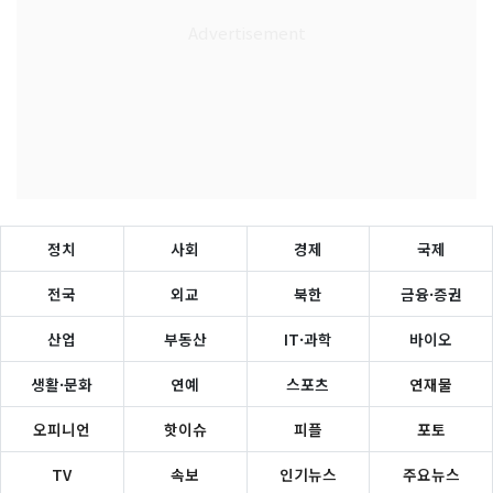
정치
사회
경제
국제
전국
외교
북한
금융·증권
산업
부동산
IT·과학
바이오
생활·문화
연예
스포츠
연재물
오피니언
핫이슈
피플
포토
TV
속보
인기뉴스
주요뉴스