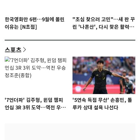
한국영화만 6편…9월에 몰린
"초심 찾으려 고민"…새 판 꾸
이유는 [N초점]
린 '나혼산', 다시 찾은 활력
[N초점]
스포츠
'7언더파' 김주형, 윈덤 챔피
'5연속 득점 무산' 손흥민, 톨
언십 3R 3위 도약…역전 우승
루카 상대 설욕 나선다
정조준(종합)