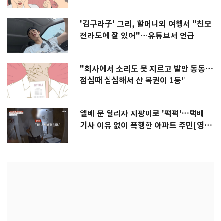
'김구라子' 그리, 할머니외 여행서 "친모
전라도에 잘 있어"…유튜브서 언급
"회사에서 소리도 못 지르고 발만 동동…
점심때 심심해서 산 복권이 1등"
엘베 문 열리자 지팡이로 '퍽퍽'…택배
기사 이유 없이 폭행한 아파트 주민[영
상]