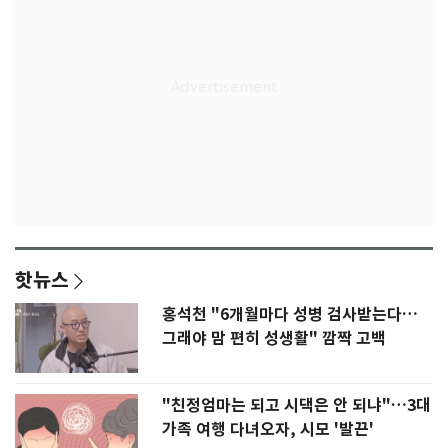
핫뉴스
홍석천 "6개월마다 성병 검사받는다…
그래야 맘 편히 성생활" 깜짝 고백
"친정엄마는 되고 시댁은 안 되냐"…3대
가족 여행 다녀오자, 시모 '발끈'