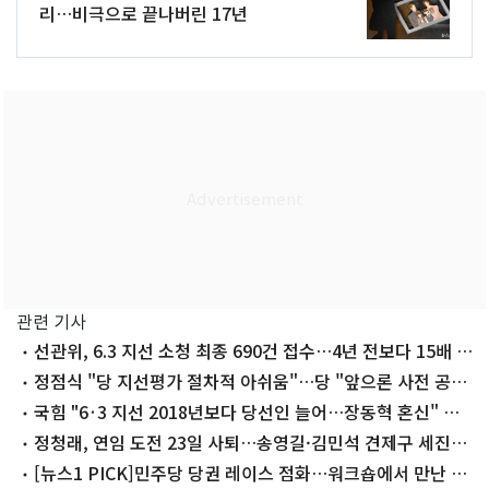
리…비극으로 끝나버린 17년
관련 기사
선관위, 6.3 지선 소청 최종 690건 접수…4년 전보다 15배 폭
증(종합)
정점식 "당 지선평가 절차적 아쉬움"…당 "앞으론 사전 공
유"
국힘 "6·3 지선 2018년보다 당선인 늘어…장동혁 혼신" 자
평
정청래, 연임 도전 23일 사퇴…송영길·김민석 견제구 세진다
(종합)
[뉴스1 PICK]민주당 당권 레이스 점화…워크숍에서 만난 정