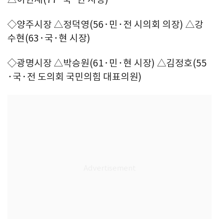
◇양주시장 △정덕영(56·민·전 시의회 의장) △강
수현(63·국·현 시장)
◇광명시장 △박승원(61·민·현 시장) △김정호(55
·국·전 도의회 국민의힘 대표의원)