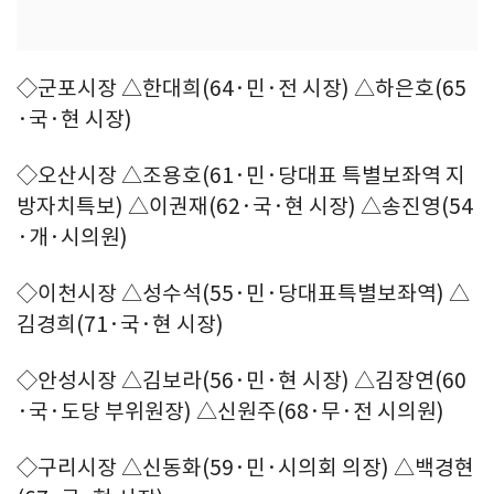
◇군포시장 △한대희(64·민·전 시장) △하은호(65
·국·현 시장)
◇오산시장 △조용호(61·민·당대표 특별보좌역 지
방자치특보) △이권재(62·국·현 시장) △송진영(54
·개·시의원)
◇이천시장 △성수석(55·민·당대표특별보좌역) △
김경희(71·국·현 시장)
◇안성시장 △김보라(56·민·현 시장) △김장연(60
·국·도당 부위원장) △신원주(68·무·전 시의원)
◇구리시장 △신동화(59·민·시의회 의장) △백경현