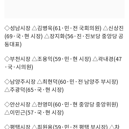
◇성남시장 △김병욱(61·민·전 국회의원) △신상진
(69·국·현 시장) △장지화(56·진·진보당 중앙당 공
동대표)
◇부천시장 △조용익(59·민·현 시장) △곽내경(47
·국·시의원)
◇남양주시장 △최현덕(60·민·전 남양주 부시장)
△주광덕(65·국·현 시장)
◇안산시장 △천영미(60·민·현 중앙당 중앙위원)
△이민근(57·국·현 시장)
◇평택시장 △최원용(59·민·전 평택 부시장) △차