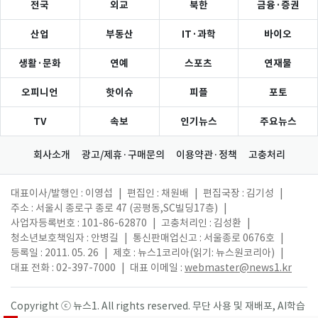
전국
외교
북한
금융·증권
산업
부동산
IT·과학
바이오
생활·문화
연예
스포츠
연재물
오피니언
핫이슈
피플
포토
TV
속보
인기뉴스
주요뉴스
회사소개
광고/제휴·구매문의
이용약관·정책
고충처리
대표이사/발행인 : 이영섭
|
편집인 : 채원배
|
편집국장 : 김기성
|
주소 : 서울시 종로구 종로 47 (공평동,SC빌딩17층)
|
사업자등록번호 : 101-86-62870
|
고충처리인 : 김성환
|
청소년보호책임자 : 안병길
|
통신판매업신고 : 서울종로 0676호
|
등록일 : 2011. 05. 26
|
제호 : 뉴스1코리아(읽기: 뉴스원코리아)
|
대표 전화 : 02-397-7000
|
대표 이메일 :
webmaster@news1.kr
Copyright ⓒ 뉴스1. All rights reserved. 무단 사용 및 재배포, AI학습