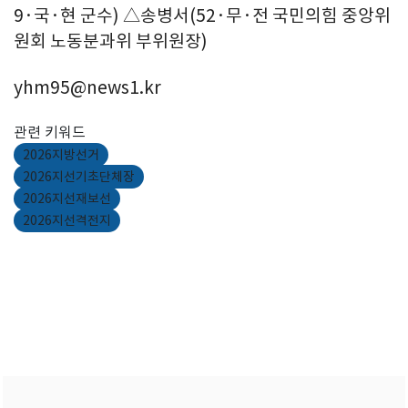
9·국·현 군수) △송병서(52·무·전 국민의힘 중앙위
원회 노동분과위 부위원장)
yhm95@news1.kr
관련 키워드
2026지방선거
2026지선기초단체장
2026지선재보선
2026지선격전지