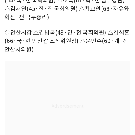
(54·국·전 국회의원) △조국(61·혁·전 법무장관)
△김재연(45·진·전 국회의원) △황교안(69·자유와
혁신·전 국무총리)
◇안산시갑 △김남국(43·민·전 국회의원) △김석훈
(66·국·현 안산갑 조직위원장) △문인수(60·개·전
안산시의원)