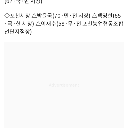
(67·국·현 시장)
◇포천시장 △박윤국(70·민·전 시장) △백영현(65
·국·현 시장) △이재수(58·무·전 포천농업협동조합
선단지점장)