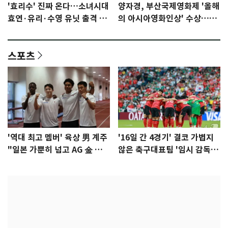
'효리수' 진짜 온다…소녀시대
양자경, 부산국제영화제 '올해
효연·유리·수영 유닛 출격 [N
의 아시아영화인상' 수상…15
이슈]
년만에 부산 온다
스포츠
'역대 최고 멤버' 육상 男 계주
'16일 간 4경기' 결코 가볍지
"일본 가뿐히 넘고 AG 金 따겠
않은 축구대표팀 '임시 감독'
다"
무게