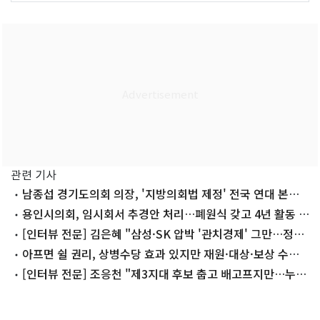
관련 기사
남종섭 경기도의회 의장, '지방의회법 제정' 전국 연대 본격
화
용인시의회, 임시회서 추경안 처리…폐원식 갖고 4년 활동 마
무리
[인터뷰 전문] 김은혜 "삼성·SK 압박 '관치경제' 그만…정권
짧고 기업 길다"
아프면 쉴 권리, 상병수당 효과 있지만 재원·대상·보상 수준
쟁점
[인터뷰 전문] 조응천 "제3지대 후보 춥고 배고프지만…누군
가는 해야 해"