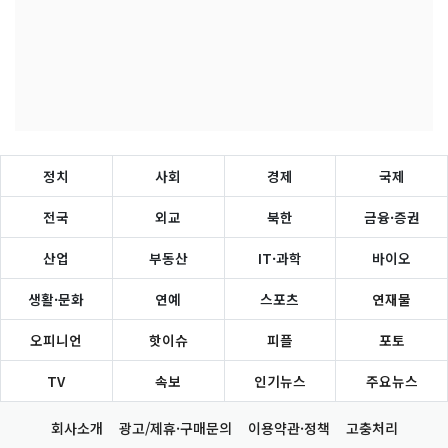
정치
사회
경제
국제
전국
외교
북한
금융·증권
산업
부동산
IT·과학
바이오
생활·문화
연예
스포츠
연재물
오피니언
핫이슈
피플
포토
TV
속보
인기뉴스
주요뉴스
회사소개
광고/제휴·구매문의
이용약관·정책
고충처리