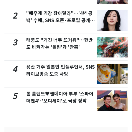
제
"배우계 기강 잡아달라"…'4년 공
2
백' 수애, SNS 오픈·프로필 공개
화제
태풍도 "거긴 너무 뜨거워"…한반
3
도 비켜가는 '돌핀'과 '찬홈'
용산 거주 일본인 인플루언서, SNS
4
라이브방송 도중 사망
톰 홀랜드♥젠데이아 부부 '스파이
5
더맨4'·'오디세이'로 극장 장악