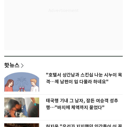
핫뉴스
"호텔서 상간남과 스킨십 나눈 시누이 목
격…제 남편이 입 다물라 하네요"
태국행 기내 그 남자, 잠든 여승객 성추
행…"바지에 체액까지 묻었다"
허지웅 "우리가 지지했던 인간들이 이 꼴