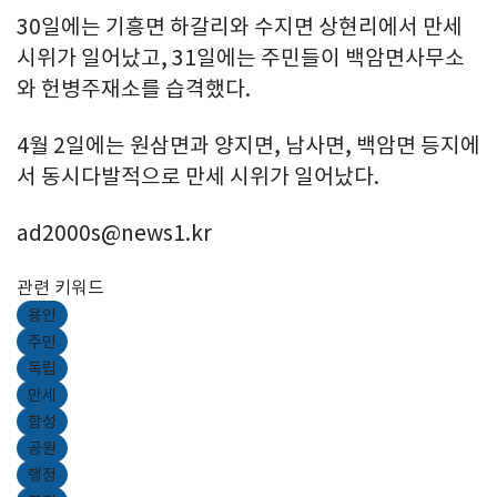
30일에는 기흥면 하갈리와 수지면 상현리에서 만세
시위가 일어났고, 31일에는 주민들이 백암면사무소
와 헌병주재소를 습격했다.
4월 2일에는 원삼면과 양지면, 남사면, 백암면 등지에
서 동시다발적으로 만세 시위가 일어났다.
ad2000s@news1.kr
관련 키워드
용인
주민
독립
만세
함성
공원
행정