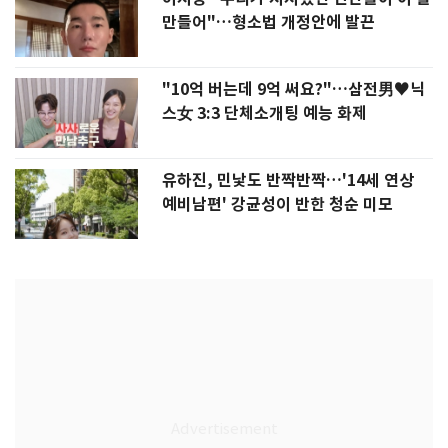
만들어"…형소법 개정안에 발끈
"10억 버는데 9억 써요?"…삼전男♥닉
스女 3:3 단체소개팅 예능 화제
유하진, 민낯도 반짝반짝…'14세 연상
예비남편' 강균성이 반한 청순 미모