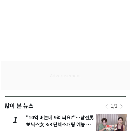
많이 본 뉴스
1
/
2
"10억 버는데 9억 써요?"…삼전男
1
♥닉스女 3:3 단체소개팅 예능 화