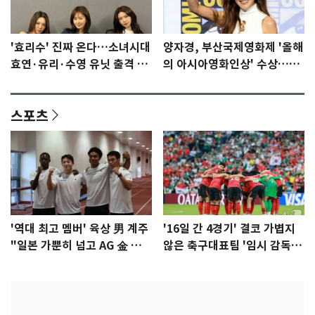
'효리수' 진짜 온다…소녀시대
양자경, 부산국제영화제 '올해
효연·유리·수영 유닛 출격 [N
의 아시아영화인상' 수상…15
이슈]
년만에 부산 온다
스포츠
'역대 최고 멤버' 육상 男 계주
'16일 간 4경기' 결코 가볍지
"일본 가뿐히 넘고 AG 金 따겠
않은 축구대표팀 '임시 감독'
다"
무게