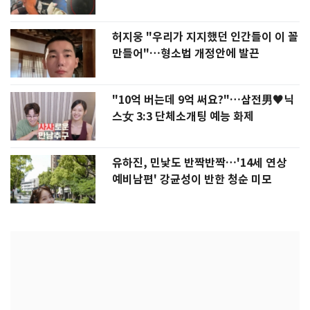
허지웅 "우리가 지지했던 인간들이 이 꼴
만들어"…형소법 개정안에 발끈
"10억 버는데 9억 써요?"…삼전男♥닉
스女 3:3 단체소개팅 예능 화제
유하진, 민낯도 반짝반짝…'14세 연상
예비남편' 강균성이 반한 청순 미모