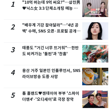
"10억 버는데 9억 써요?"…삼전男
1
♥닉스女 3:3 단체소개팅 예능 화
제
"배우계 기강 잡아달라"…'4년 공
2
백' 수애, SNS 오픈·프로필 공개
화제
태풍도 "거긴 너무 뜨거워"…한반
3
도 비켜가는 '돌핀'과 '찬홈'
용산 거주 일본인 인플루언서, SNS
4
라이브방송 도중 사망
톰 홀랜드♥젠데이아 부부 '스파이
5
더맨4'·'오디세이'로 극장 장악