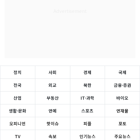
정치
사회
경제
국제
전국
외교
북한
금융·증권
산업
부동산
IT·과학
바이오
생활·문화
연예
스포츠
연재물
오피니언
핫이슈
피플
포토
TV
속보
인기뉴스
주요뉴스