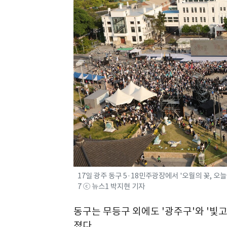
17일 광주 동구 5·18민주광장에서 '오월의 꽃, 오늘의
7 ⓒ 뉴스1 박지현 기자
동구는 무등구 외에도 '광주구'와 '빛
졌다.