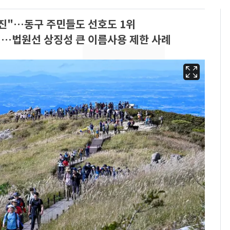
진"…동구 주민들도 선호도 1위
정…법원선 상징성 큰 이름사용 제한 사례
삼성전자·SK하이닉스
6
"주주 환원 의미 있게
확대할 것" 약속
펄펄 끓는 서울, 40도
7