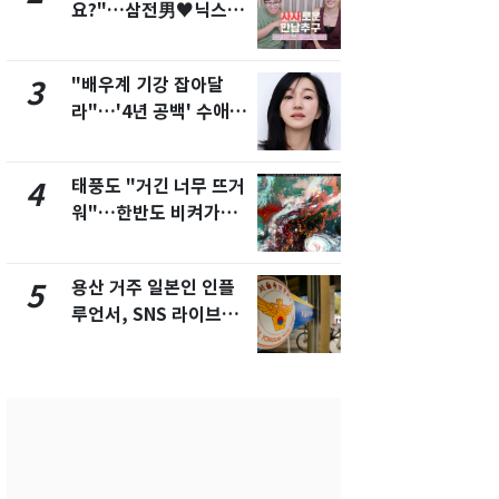
요?"…삼전男♥닉스女
돌파하나…한
3:3 단체소개팅 예능 화
폭염[오늘날
제
"배우계 기강 잡아달
SK하이닉스
3
8
라"…'4년 공백' 수애,
켓 하한가…
SNS 오픈·프로필 공개
에 시초가 
화제
태풍도 "거긴 너무 뜨거
[단독]"이번
4
9
워"…한반도 비켜가는
현, 토스역
'돌핀'과 '찬홈'
울 지하철에
새겼다
용산 거주 일본인 인플
전남광주통
5
10
루언서, SNS 라이브방
무부시장 후
송 도중 사망
윤난실 지명