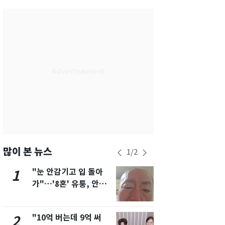
서울
32
℃
부산
28
℃
대구
32
℃
인천
32
℃
광주
27
℃
대전
32
℃
울산
28
℃
강릉
26
℃
많이 본 뉴스
1
/
2
제주
28
℃
"눈 안감기고 입 돌아
삼성전자·S
1
6
가"…'8혼' 유퉁, 안면
"주주 환원 
마비 근황 유튜브서 공
확대할 것" 
개
"10억 버는데 9억 써
펄펄 끓는 서
2
7