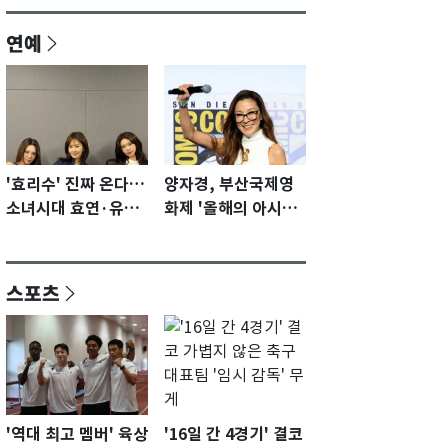
연예
'효리수' 진짜 온다…
양자경, 부산국제영
소녀시대 효연·유리·
화제 '올해의 아시아
수영 유닛 출격 [N이
영화인상' 수상…15
슈]
년만에 부산 온다
스포츠
'역대 최고 멤버' 육상
'16일 간 4경기' 결코