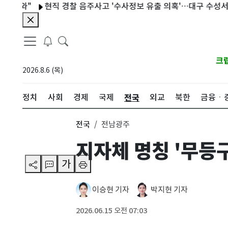
"
현직 경찰 음주사고 '수사정보 유출 의혹'…대구 수성서 등 압수
크
2026.8.6 (목)
전국
정치
사회
경제
국제
외교
북한
금융ㆍ
전국
전남광주
지자체 명칭 '무등
가
이승현 기자
박지현 기자
2026.06.15 오전 07:03