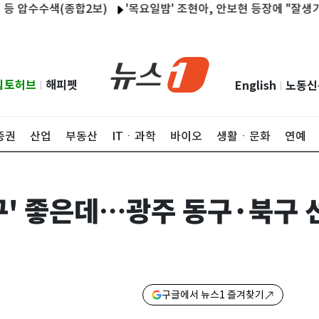
수색(종합2보)
'목요일밤' 조현아, 안보현 등장에 "잘생기면 뚫어
립토허브
해피펫
English
노동신
|
|
증권
산업
부동산
ITㆍ과학
바이오
생활ㆍ문화
연예
구' 좋은데…광주 동구·북구 
구글에서 뉴스1 즐겨찾기