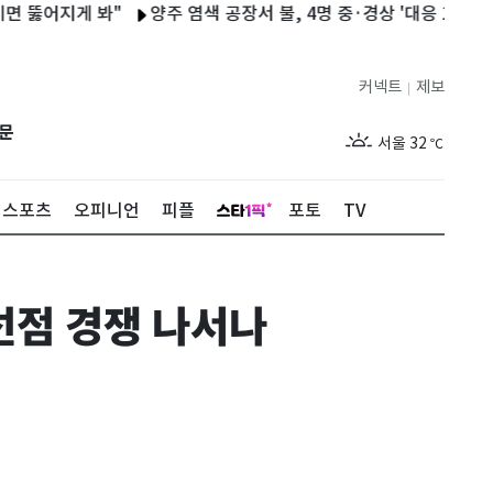
지게 봐"
양주 염색 공장서 불, 4명 중·경상 '대응 1단계' 발령(상
커넥트
제보
|
제주
28
℃
문
서울
32
℃
부산
28
℃
스포츠
오피니언
피플
포토
TV
대구
32
℃
인천
32
℃
선점 경쟁 나서나
광주
27
℃
대전
32
℃
울산
28
℃
강릉
26
℃
제주
28
℃