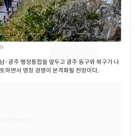
돌파하나…한낮 39도
폭염[오늘날씨]
SK하이닉스 또 프리마
8
켓 하한가…달랑 11주
에 시초가 소동
지)
[단독]"이번 역은 신논
9
현, 토스역입니다"…서
 전남·광주 행정통합을 앞두고 광주 동구와 북구가 나
울 지하철에 토스 이름
검토하면서 명칭 경쟁이 본격화될 전망이다.
새겼다
전남광주통합특별시 정
10
무부시장 후보 백승주·
윤난실 지명