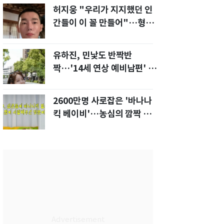
허지웅 "우리가 지지했던 인
간들이 이 꼴 만들어"…형소
법 개정안에 발끈
유하진, 민낯도 반짝반
짝…'14세 연상 예비남편' 강
균성이 반한 청순 미모
2600만명 사로잡은 '바나나
킥 베이비'…농심의 깜짝 선
물