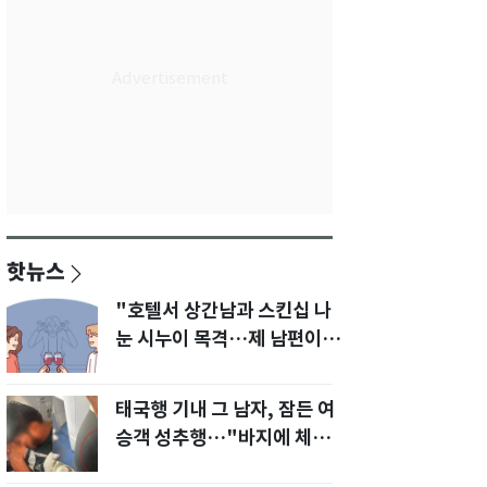
핫뉴스
"호텔서 상간남과 스킨십 나
눈 시누이 목격…제 남편이
입 다물라 하네요"
태국행 기내 그 남자, 잠든 여
승객 성추행…"바지에 체액
까지 묻었다"