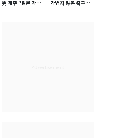
男 계주 "일본 가뿐히
가볍지 않은 축구대
넘고 AG 金 따겠다"
표팀 '임시 감독' 무게