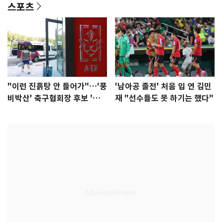
스포츠
"이런 진흙탕 안 들어가"…'풍
'남아공 졸전' 처음 입 연 김민
비박산' 축구협회장 후보 '실
재 "선수들도 못 하기는 했다"
종'