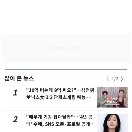
많이 본 뉴스
1
/
2
"10억 버는데 9억 써요?"…삼전男
1
♥닉스女 3:3 단체소개팅 예능 화
제
"배우계 기강 잡아달라"…'4년 공
2
백' 수애, SNS 오픈·프로필 공개
화제