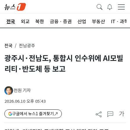
제
전국
외교
북한
금융ㆍ증권
산업
부동산
ITㆍ과학
전국
전남광주
광주시·전남도, 통합시 인수위에 AI모빌
리티·반도체 등 보고
전원 기자
2026.06.10 오후 05:43
가
구글에서 뉴스1 즐겨찾기