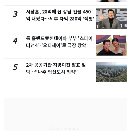
서장훈, 28억에 산 강남 건물 450
3
억 내놨다…세후 차익 280억 '잭팟'
톰 홀랜드♥젠데이아 부부 '스파이
4
더맨4'·'오디세이'로 극장 장악
2차 공공기관 지방이전 발표 임
5
박…"나주 혁신도시 최적"