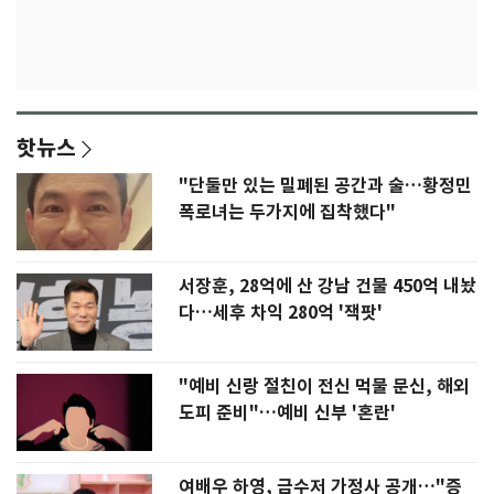
핫뉴스
"단둘만 있는 밀폐된 공간과 술…황정민
폭로녀는 두가지에 집착했다"
서장훈, 28억에 산 강남 건물 450억 내놨
다…세후 차익 280억 '잭팟'
"예비 신랑 절친이 전신 먹물 문신, 해외
도피 준비"…예비 신부 '혼란'
여배우 하영, 금수저 가정사 공개…"증