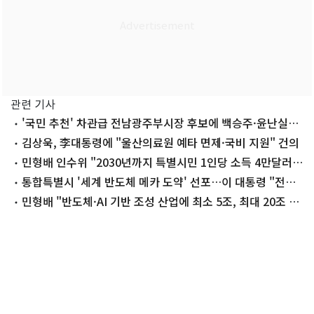
관련 기사
'국민 추천' 차관급 전남광주부시장 후보에 백승주·윤난실
(종합)
김상욱, 李대통령에 "울산의료원 예타 면제·국비 지원" 건의
민형배 인수위 "2030년까지 특별시민 1인당 소득 4만달러
목표"
통합특별시 '세계 반도체 메카 도약' 선포…이 대통령 "전폭
지원"
민형배 "반도체·AI 기반 조성 산업에 최소 5조, 최대 20조 활
용"(종합)