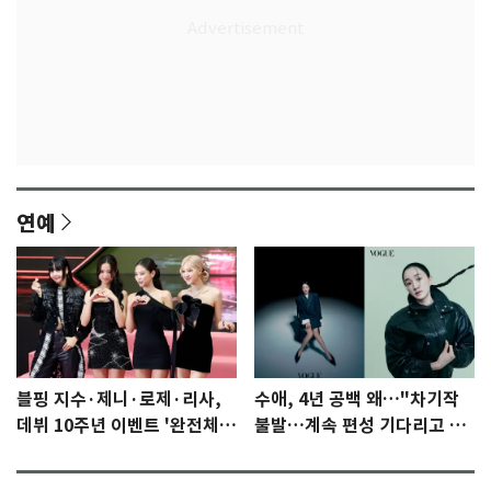
연예
블핑 지수·제니·로제·리사,
수애, 4년 공백 왜…"차기작
데뷔 10주년 이벤트 '완전체'
불발…계속 편성 기다리고 있
참석 확정…기대감 UP
다"