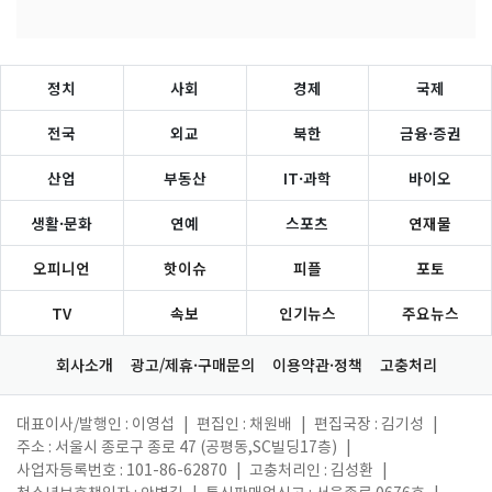
정치
사회
경제
국제
전국
외교
북한
금융·증권
산업
부동산
IT·과학
바이오
생활·문화
연예
스포츠
연재물
오피니언
핫이슈
피플
포토
TV
속보
인기뉴스
주요뉴스
회사소개
광고/제휴·구매문의
이용약관·정책
고충처리
대표이사/발행인 : 이영섭
|
편집인 : 채원배
|
편집국장 : 김기성
|
주소 : 서울시 종로구 종로 47 (공평동,SC빌딩17층)
|
사업자등록번호 : 101-86-62870
|
고충처리인 : 김성환
|