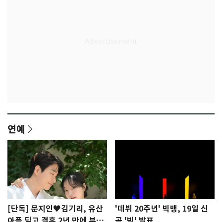
연예
[단독] 문지인♥김기리, 유산
'데뷔 20주년' 빅뱅, 19일 신
아픔 딛고 결혼 2년 만에 부모
곡 '빅' 발표