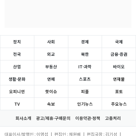
정치
사회
경제
국제
전국
외교
북한
금융·증권
산업
부동산
IT·과학
바이오
생활·문화
연예
스포츠
연재물
오피니언
핫이슈
피플
포토
TV
속보
인기뉴스
주요뉴스
회사소개
광고/제휴·구매문의
이용약관·정책
고충처리
대표이사/발행인 : 이영섭
|
편집인 : 채원배
|
편집국장 : 김기성
|