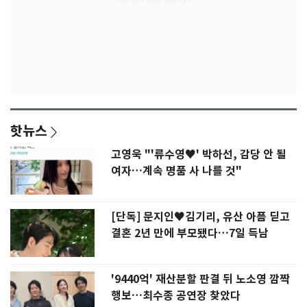
핫뉴스
고영욱 "'류수영♥' 박하선, 감당 안 될
여자…계속 명품 사 나를 것"
[단독] 문지인♥김기리, 유산 아픔 딛고
결혼 2년 만에 부모됐다…7일 득남
'9440억' 재산분할 판결 뒤 노소영 깜짝
행보…최수종 공연장 찾았다