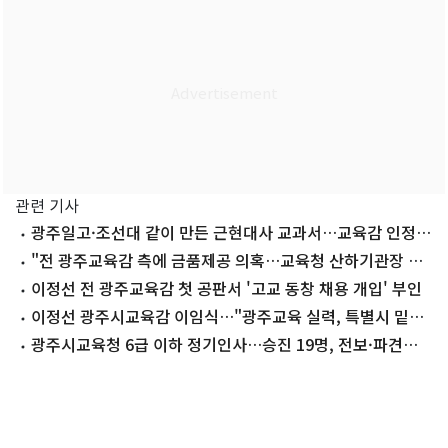
관련 기사
광주일고·조선대 같이 만든 근현대사 교과서…교육감 인정
도서 됐다
"전 광주교육감 측에 금품제공 의혹…교육청 산하기관장 교
체돼야"
이정선 전 광주교육감 첫 공판서 '고교 동창 채용 개입' 부인
이정선 광주시교육감 이임식…"광주교육 실력, 특별시 밑거
름"
광주시교육청 6급 이하 정기인사…승진 19명, 전보·파견
360명