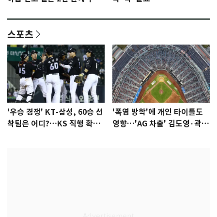
됐다…7일 득남
스포츠
'우승 경쟁' KT-삼성, 60승 선
'폭염 방학'에 개인 타이틀도
착팀은 어디?…KS 직행 확률
영향…'AG 차출' 김도영·곽빈
77.8%
울상