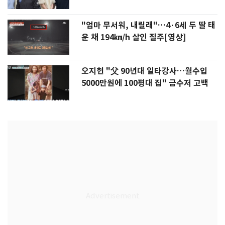
"엄마 무서워, 내릴래"…4·6세 두 딸 태
운 채 194㎞/h 살인 질주[영상]
오지헌 "父 90년대 일타강사…월수입
5000만원에 100평대 집" 금수저 고백