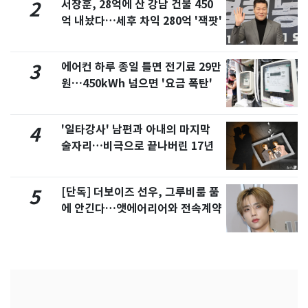
서장훈, 28억에 산 강남 건물 450
2
억 내놨다…세후 차익 280억 '잭팟'
에어컨 하루 종일 틀면 전기료 29만
3
원…450kWh 넘으면 '요금 폭탄'
'일타강사' 남편과 아내의 마지막
4
술자리…비극으로 끝나버린 17년
[단독] 더보이즈 선우, 그루비룸 품
5
에 안긴다…앳에어리어와 전속계약