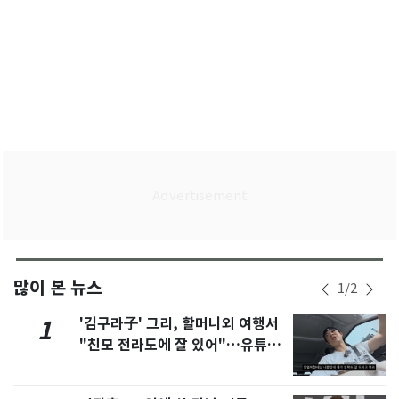
많이 본 뉴스
1
/
2
'김구라子' 그리, 할머니외 여행서
1
"친모 전라도에 잘 있어"…유튜브
서 언급