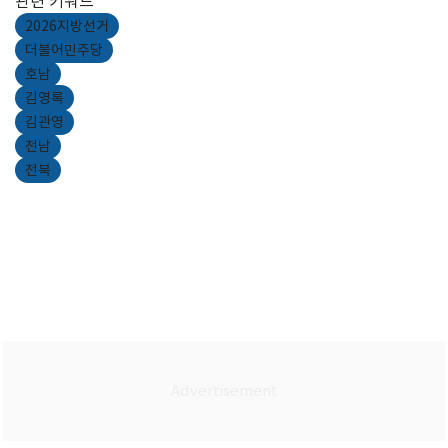
관련 키워드
2026지방선거
더불어민주당
호남
김영록
김관영
전남
전북