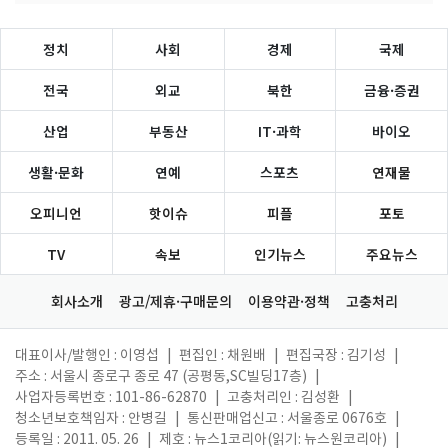
정치
사회
경제
국제
전국
외교
북한
금융·증권
산업
부동산
IT·과학
바이오
생활·문화
연예
스포츠
연재물
오피니언
핫이슈
피플
포토
TV
속보
인기뉴스
주요뉴스
회사소개
광고/제휴·구매문의
이용약관·정책
고충처리
대표이사/발행인 : 이영섭
|
편집인 : 채원배
|
편집국장 : 김기성
|
주소 : 서울시 종로구 종로 47 (공평동,SC빌딩17층)
|
사업자등록번호 : 101-86-62870
|
고충처리인 : 김성환
|
청소년보호책임자 : 안병길
|
통신판매업신고 : 서울종로 0676호
|
등록일 : 2011. 05. 26
|
제호 : 뉴스1코리아(읽기: 뉴스원코리아)
|