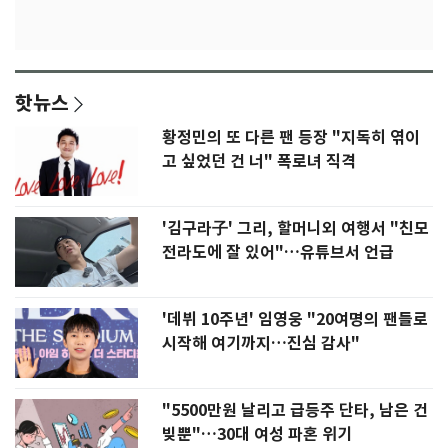
핫뉴스
황정민의 또 다른 팬 등장 "지독히 엮이
고 싶었던 건 너" 폭로녀 직격
'김구라子' 그리, 할머니외 여행서 "친모
전라도에 잘 있어"…유튜브서 언급
'데뷔 10주년' 임영웅 "20여명의 팬들로
시작해 여기까지…진심 감사"
"5500만원 날리고 급등주 단타, 남은 건
빚뿐"…30대 여성 파혼 위기