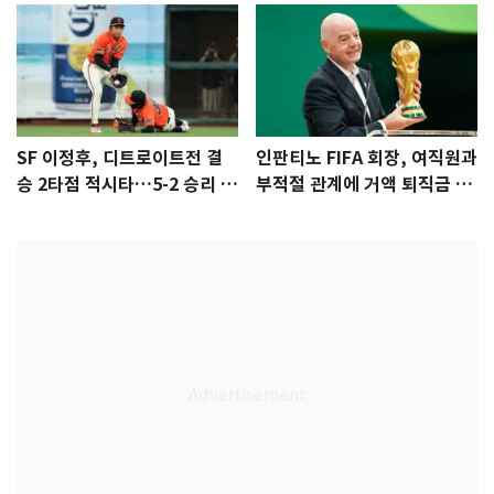
SF 이정후, 디트로이트전 결
인판티노 FIFA 회장, 여직원과
승 2타점 적시타…5-2 승리 견
부적절 관계에 거액 퇴직금 지
인
급 논란