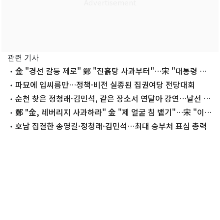
관련 기사
金 "경선 갈등 제로" 鄭 "진흙탕 사과부터"…宋 "대통령 지
킬 사람 나"
파묘에 입씨름만…정책·비전 실종된 집권여당 전당대회
순천 찾은 정청래·김민석, 같은 장소서 연달아 강연…날선 공
방
鄭 "金, 레버리지 사과하라" 金 "제 얼굴 침 뱉기"…宋 "이인
제 닮아가는 鄭" (종합)
호남 집결한 송영길·정청래·김민석…최대 승부처 표심 총력