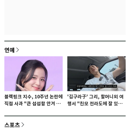
연예
블랙핑크 지수, 10주년 논란에
'김구라子' 그리, 할머니외 여
직접 사과 "큰 섭섭함 안겨 미
행서 "친모 전라도에 잘 있
안"
어"…유튜브서 언급
스포츠