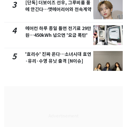
[단독] 더보이즈 선우, 그루비룸 품
3
에 안긴다…앳에어리어와 전속계약
에어컨 하루 종일 틀면 전기료 29만
4
원…450kWh 넘으면 '요금 폭탄'
'효리수' 진짜 온다…소녀시대 효연
5
·유리·수영 유닛 출격 [N이슈]