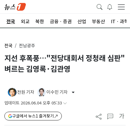
제
전국
외교
북한
금융ㆍ증권
산업
부동산
ITㆍ과학
전국
전남광주
지선 후폭풍…"전당대회서 정청래 심판"
벼르는 김영록·김관영
전원 기자
이수민 기자
업데이트 2026.06.04 오후 05:33
가
구글에서 뉴스1 즐겨찾기