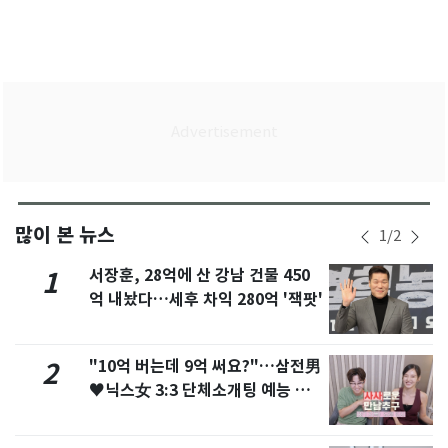
많이 본 뉴스
1
/
2
서장훈, 28억에 산 강남 건물 450
1
억 내놨다…세후 차익 280억 '잭팟'
"10억 버는데 9억 써요?"…삼전男
2
♥닉스女 3:3 단체소개팅 예능 화
제