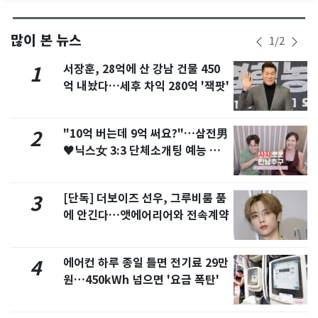
많이 본 뉴스
1
/
2
서장훈, 28억에 산 강남 건물 450
1
억 내놨다…세후 차익 280억 '잭팟'
"10억 버는데 9억 써요?"…삼전男
2
♥닉스女 3:3 단체소개팅 예능 화
제
[단독] 더보이즈 선우, 그루비룸 품
3
에 안긴다…앳에어리어와 전속계약
에어컨 하루 종일 틀면 전기료 29만
4
원…450kWh 넘으면 '요금 폭탄'