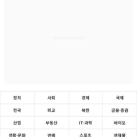
정치
사회
경제
국제
전국
외교
북한
금융·증권
산업
부동산
IT·과학
바이오
생활·문화
연예
스포츠
연재물