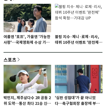
여름엔 '호프', 가을엔 '가능한
블핑 지수·제니·로제·리사,
사랑'…국제영화제 수상 기대
데뷔 10주년 이벤트 '완전체'
감 [N이슈]
참석 확정…기대감 UP
스포츠
박민지, 제주삼다수 2R 공동 2
'심판 성접대'가 끝 아니었
위 도약…통산 최다 21승 신기
다…축구협회장 출장에 부인