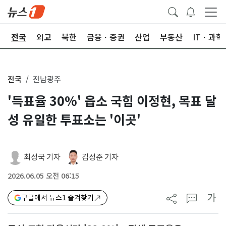
제
전국
외교
북한
금융ㆍ증권
산업
부동산
ITㆍ과학
전국
전남광주
'득표율 30%' 읍소 국힘 이정현, 목표 달
성 유일한 투표소는 '이곳'
최성국 기자
김성준 기자
2026.06.05 오전 06:15
가
구글에서 뉴스1 즐겨찾기