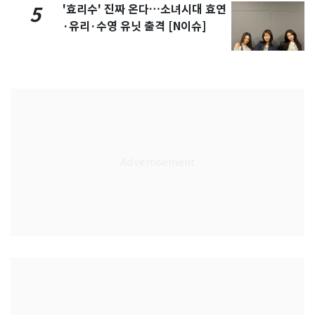
'효리수' 진짜 온다…소녀시대 효연
5
·유리·수영 유닛 출격 [N이슈]