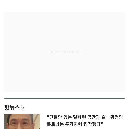
록 도전
3회 동반 '펑펑'
핫뉴스
"단둘만 있는 밀폐된 공간과 술…황정민
폭로녀는 두가지에 집착했다"