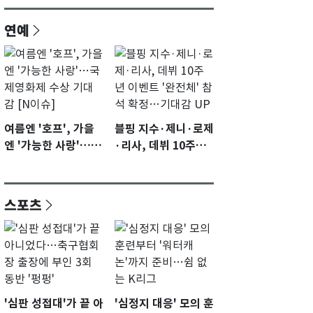
연예
여름엔 '호프', 가을
블핑 지수·제니·로제
엔 '가능한 사랑'…국
·리사, 데뷔 10주년
제영화제 수상 기대
이벤트 '완전체' 참석
감 [N이슈]
확정…기대감 UP
스포츠
'심판 성접대'가 끝 아
'심정지 대응' 모의 훈