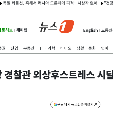
 화물선, 흑해서 러시아 드론떼에 피격…사상자 없어
"건강한 삶
립토허브
해피펫
English
노동신
|
|
증권
산업
부동산
ITㆍ과학
바이오
생활ㆍ문화
연예
상 경찰관 외상후스트레스 시
구글에서 뉴스1 즐겨찾기