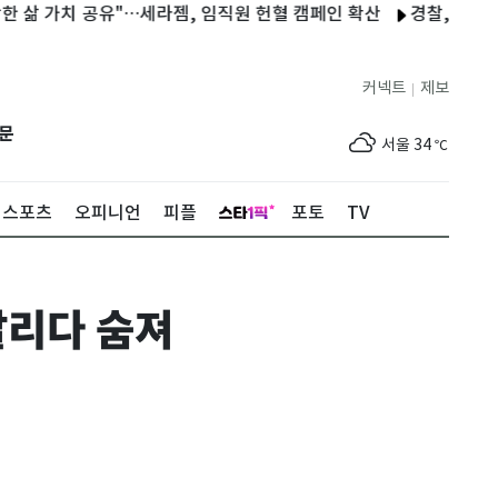
 가치 공유"…세라젬, 임직원 헌혈 캠페인 확산
경찰, 9월 상피제
커넥트
제보
|
제주
30
℃
문
서울
34
℃
부산
31
℃
스포츠
오피니언
피플
포토
TV
대구
34
℃
인천
34
℃
달리다 숨져
광주
35
℃
대전
35
℃
울산
31
℃
강릉
29
℃
제주
30
℃