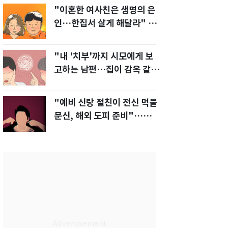
"이혼한 여사친은 생명의 은
인…한집서 살게 해달라" 남
편 요구에 '절망'
"내 '치부'까지 시모에게 보
고하는 남편…집이 감옥 같
다" 아내 고통
"예비 신랑 절친이 전신 먹물
문신, 해외 도피 준비"…예비
신부 '혼란'