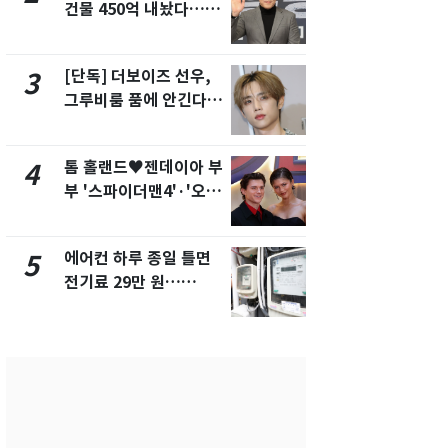
건물 450억 내놨다…세
의실에 남자
후 차익 280억 '잭팟'
요"…경찰 
[단독] 더보이즈 선우,
전남광주 화
3
8
그루비룸 품에 안긴다…
교통사고로 
앳에어리어와 전속계약
지…6명 부
톰 홀랜드♥젠데이아 부
축구협회, 
4
9
부 '스파이더맨4'·'오디
들 10여명 대
세이'로 극장 장악
대' 의혹…
픽 예선 등
에어컨 하루 종일 틀면
[단독]중수
5
10
전기료 29만 원…
수사관 경력
450kWh 넘으면 '요금
진…법무사·
폭탄'
택' 유지