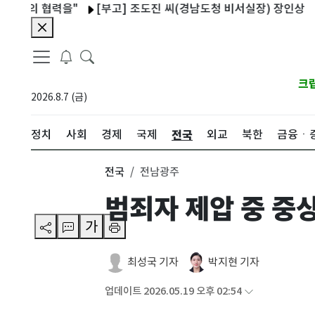
의 협력을"
[부고] 조도진 씨(경남도청 비서실장) 장인상
독일
크
2026.8.7 (금)
전국
정치
사회
경제
국제
외교
북한
금융ㆍ
전국
전남광주
범죄자 제압 중 중
가
최성국 기자
박지현 기자
업데이트 2026.05.19 오후 02:54