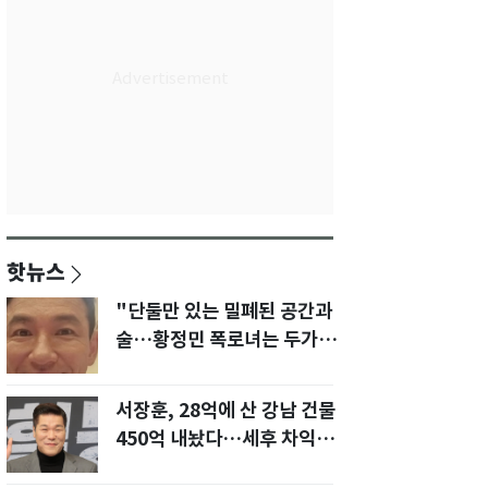
핫뉴스
"단둘만 있는 밀폐된 공간과
술…황정민 폭로녀는 두가지
에 집착했다"
서장훈, 28억에 산 강남 건물
450억 내놨다…세후 차익
280억 '잭팟'