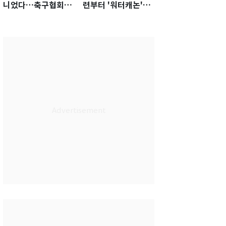
니었다…축구협회장
련부터 '워터캐논'까
출장에 부인 3회 동반
지 준비…쉼 없는 K
'펑펑'
리그