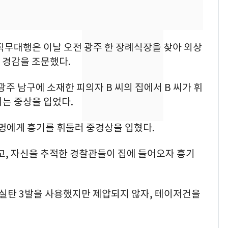
의실에 남자가 있어
요"…경찰 수사
전남광주 화정역 인근서
8
직무대행은 이날 오전 광주 한 장례식장을 찾아 외상
교통사고로 40대 심정
A 경감을 조문했다.
지…6명 부상
축구협회, 외국인 심판
9
후 광주 남구에 소재한 피의자 B 씨의 집에서 B 씨가 휘
들 10여명 대상 '성 접
는 중상을 입었다.
대' 의혹…월드컵·올림
픽 예선 등
 4명에게 흉기를 휘둘러 중경상을 입혔다.
[단독]중수청 가는 검찰
10
수사관 경력 합산 추
고, 자신을 추적한 경찰관들이 집에 들어오자 흉기
진…법무사·집행관 '혜
택' 유지
 실탄 3발을 사용했지만 제압되지 않자, 테이저건을