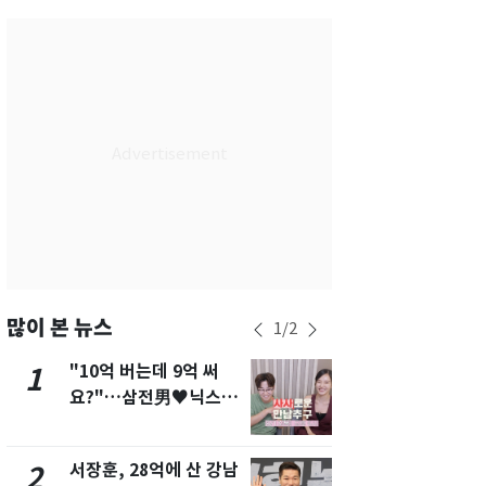
서울
34
℃
부산
31
℃
대구
34
℃
인천
34
℃
광주
35
℃
대전
35
℃
울산
31
℃
강릉
29
℃
많이 본 뉴스
1
/
2
제주
30
℃
"10억 버는데 9억 써
13호 태풍 '
1
6
요?"…삼전男♥닉스女
키나와·가고
3:3 단체소개팅 예능 화
근…26만명
제
서장훈, 28억에 산 강남
"캐리비안 
2
7