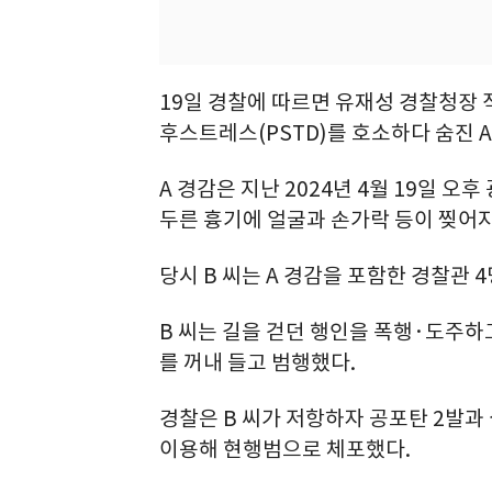
19일 경찰에 따르면 유재성 경찰청장 
후스트레스(PSTD)를 호소하다 숨진 
A 경감은 지난 2024년 4월 19일 오
두른 흉기에 얼굴과 손가락 등이 찢어지
당시 B 씨는 A 경감을 포함한 경찰관
B 씨는 길을 걷던 행인을 폭행·도주하
를 꺼내 들고 범행했다.
경찰은 B 씨가 저항하자 공포탄 2발과
이용해 현행범으로 체포했다.