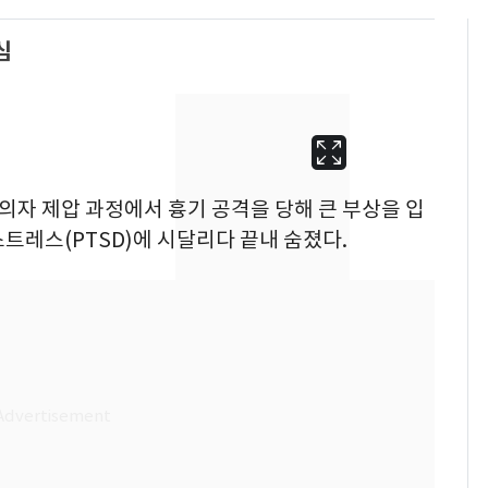
심
피의자 제압 과정에서 흉기 공격을 당해 큰 부상을 입
트레스(PTSD)에 시달리다 끝내 숨졌다.
13호 태풍 '돌핀' 日오
6
키나와·가고시마현 접
근…26만명 대피령
"캐리비안 베이 여자 탈
7