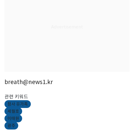
breath@news1.kr
관련 키워드
참사 유가족
세월호
이태원
광주