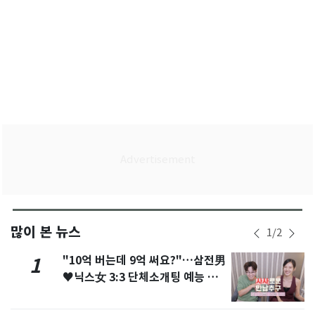
많이 본 뉴스
1
/
2
"10억 버는데 9억 써요?"…삼전男
1
♥닉스女 3:3 단체소개팅 예능 화
제