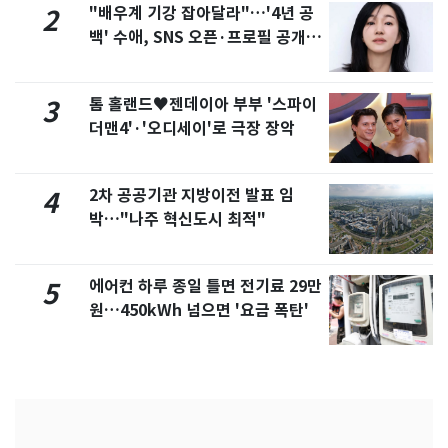
"배우계 기강 잡아달라"…'4년 공
2
백' 수애, SNS 오픈·프로필 공개
화제
톰 홀랜드♥젠데이아 부부 '스파이
3
더맨4'·'오디세이'로 극장 장악
2차 공공기관 지방이전 발표 임
4
박…"나주 혁신도시 최적"
에어컨 하루 종일 틀면 전기료 29만
5
원…450kWh 넘으면 '요금 폭탄'