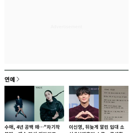
연예
수애, 4년 공백 왜…"차기작
이신영, 뒤늦게 알린 입대 소