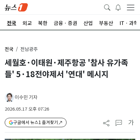
제
전국
외교
북한
금융ㆍ증권
산업
부동산
ITㆍ과학
전국
전남광주
세월호·이태원·제주항공 '참사 유가족
들' 5·18전야제서 '연대' 메시지
이수민 기자
2026.05.17 오후 07:26
가
구글에서 뉴스1 즐겨찾기