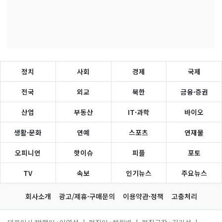
정치
사회
경제
국제
전국
외교
북한
금융·증권
산업
부동산
IT·과학
바이오
생활·문화
연예
스포츠
연재물
오피니언
핫이슈
피플
포토
TV
속보
인기뉴스
주요뉴스
회사소개
광고/제휴·구매문의
이용약관·정책
고충처리