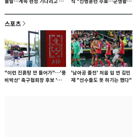
불발…계속 편성 기다리고 있
식 "신병훈련 수료…군생활
다"
집중"
스포츠
"이런 진흙탕 안 들어가"…'풍
'남아공 졸전' 처음 입 연 김민
비박산' 축구협회장 후보 '실
재 "선수들도 못 하기는 했다"
종'