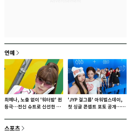
연예
최예나, 노출 없이 '워터밤' 퀸
'JYP 걸그룹' 아워벌스데이,
등극…전신 슈트로 신선한 충
첫 싱글 콘셉트 포토 공개…청
격 [N샷]
량·키치
스포츠