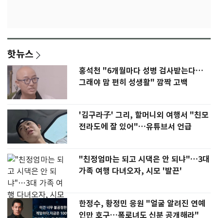
핫뉴스
홍석천 "6개월마다 성병 검사받는다…
그래야 맘 편히 성생활" 깜짝 고백
'김구라子' 그리, 할머니외 여행서 "친모
전라도에 잘 있어"…유튜브서 언급
"친정엄마는 되고 시댁은 안 되냐"…3대
가족 여행 다녀오자, 시모 '발끈'
한정수, 황정민 응원 "얼굴 알려진 연예
인만 호구…폭로녀도 신분 공개해라"