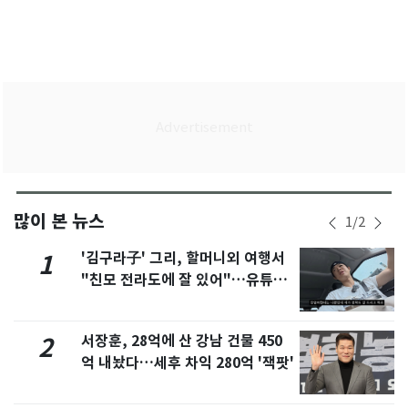
많이 본 뉴스
1
/
2
'김구라子' 그리, 할머니외 여행서
1
"친모 전라도에 잘 있어"…유튜브
서 언급
서장훈, 28억에 산 강남 건물 450
2
억 내놨다…세후 차익 280억 '잭팟'