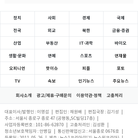
정치
사회
경제
국제
전국
외교
북한
금융·증권
산업
부동산
IT·과학
바이오
생활·문화
연예
스포츠
연재물
오피니언
핫이슈
피플
포토
TV
속보
인기뉴스
주요뉴스
회사소개
광고/제휴·구매문의
이용약관·정책
고충처리
대표이사/발행인 : 이영섭
|
편집인 : 채원배
|
편집국장 : 김기성
|
주소 : 서울시 종로구 종로 47 (공평동,SC빌딩17층)
|
사업자등록번호 : 101-86-62870
|
고충처리인 : 김성환
|
청소년보호책임자 : 안병길
|
통신판매업신고 : 서울종로 0676호
|
등록일 : 2011. 05. 26
|
제호 : 뉴스1코리아(읽기: 뉴스원코리아)
|