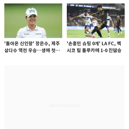
'돌아온 신인왕' 장은수, 제주
'손흥민 슈팅 0개' LA FC, 멕
삼다수 역전 우승…생애 첫승
시코 팀 톨루카에 1-0 진땀승
감격