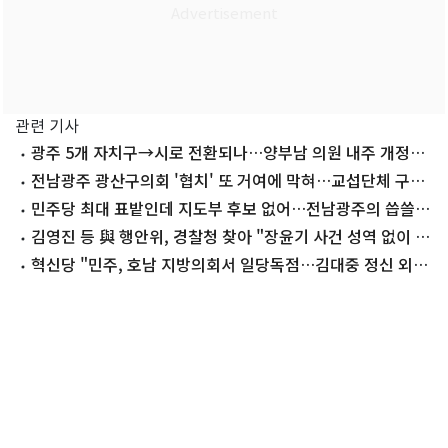
관련 기사
광주 5개 자치구→시로 전환되나…양부남 의원 내주 개정안
발의
전남광주 광산구의회 '협치' 또 거여에 막혀…교섭단체 구성
무산
민주당 최대 표밭인데 지도부 후보 없어…전남광주의 씁쓸한
전당대회
김영진 등 與 행안위, 경찰청 찾아 "장윤기 사건 성역 없이 수
사" 촉구
혁신당 "민주, 호남 지방의회서 일당독점…김대중 정신 외
면"