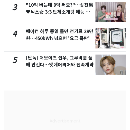
"10억 버는데 9억 써요?"…삼전男
3
♥닉스女 3:3 단체소개팅 예능 화
제
에어컨 하루 종일 틀면 전기료 29만
4
원…450kWh 넘으면 '요금 폭탄'
[단독] 더보이즈 선우, 그루비룸 품
5
에 안긴다…앳에어리어와 전속계약