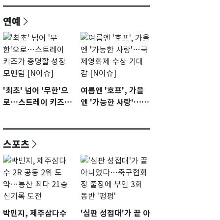
연예
'최초' 넘어 '무한'으
여름엔 '호프', 가을
로…스트레이 키즈가
엔 '가능한 사랑'…국
증명할 성장 모멘텀
제영화제 수상 기대
[N이슈]
감 [N이슈]
스포츠
박민지, 제주삼다수
'심판 성접대'가 끝 아