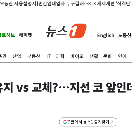
 사용설명서]민간임대업자 누구길래…8·3 세제개편 '직격탄'
"집
립토허브
해피펫
English
노동신
|
|
증권
산업
부동산
ITㆍ과학
바이오
생활ㆍ문화
연예
지 vs 교체?…지선 코 앞인데
구글에서 뉴스1 즐겨찾기