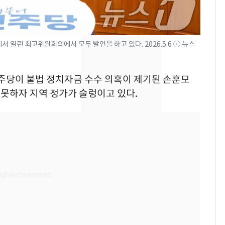
의실에 남자가 있어
요"…경찰 수사
[단독]중수청 가는 검찰
8
 열린 최고위원회의에서 모두 발언을 하고 있다. 2026.5.6 ⓒ 뉴스
수사관 경력 합산 추
진…법무사·집행관 '혜
택' 유지
민주당이 불법 정치자금 수수 의혹이 제기된 손훈모
전남광주 화정역 인근서
9
못하자 지역 정가가 술렁이고 있다.
교통사고로 40대 심정
지…6명 부상
축구협회, 외국인 심판
10
들 10여명 대상 '성 접
대' 의혹…월드컵·올림
픽 예선 등