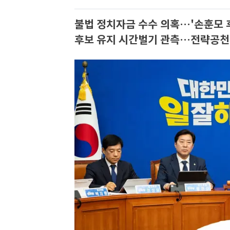
불법 정치자금 수수 의혹…'손훈모 
후보 유지 시간벌기 관측…전략공천 