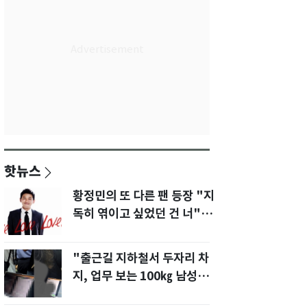
핫뉴스
황정민의 또 다른 팬 등장 "지
독히 엮이고 싶었던 건 너" 폭
로녀 직격
"출근길 지하철서 두자리 차
지, 업무 보는 100㎏ 남성…
부딪히면 신경질"