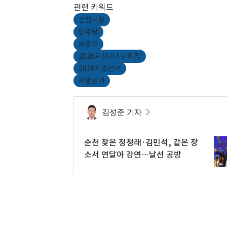
관련 키워드
순천시장
민주당
손훈모
2026지선기초단체장
2026지방선거
지방선거
김성준 기자
순천 찾은 정청래·김민석, 같은 장
소서 연달아 강연…날선 공방