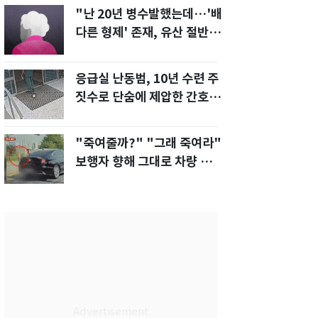
"난 20년 병수발했는데…'배
다른 형제' 존재, 유산 절반 가
져가나"
응급실 난동범, 10년 수련 주
짓수로 단숨에 제압한 간호사
화제[영상]
"죽여줄까?" "그래 죽여라"
보행자 향해 그대로 차량 돌진
한 운전자[영상]