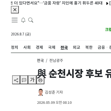
돈 더 있다면서요"…'금품 자랑' 지인에 흉기 휘두른 40대
[부동산
크
2026.8.7 (금)
전국
정치
사회
경제
국제
외교
북한
금융ㆍ
전국
전남광주
與 순천시장 후보 유
가
김성준 기자
2026.05.09 오전 08:10