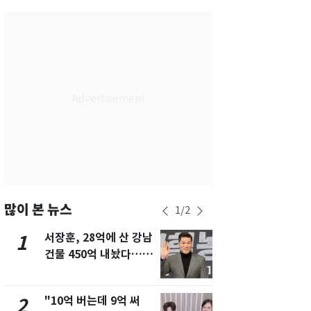
서울
28
℃
부산
28
℃
대구
29
℃
인천
30
℃
광주
27
℃
대전
27
℃
울산
28
℃
강릉
27
℃
많이 본 뉴스
1
/
2
제주
29
℃
서장훈, 28억에 산 강남
13호 태풍 '
1
6
건물 450억 내놨다…세
키나와·가고
후 차익 280억 '잭팟'
근…26만명
"10억 버는데 9억 써
"캐리비안 
2
7