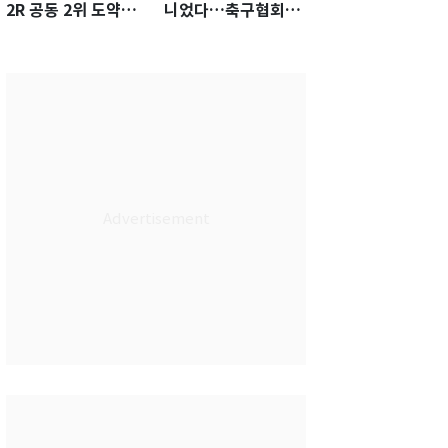
2R 공동 2위 도약…
니었다…축구협회장
통산 최다 21승 신기
출장에 부인 3회 동반
록 도전
'펑펑'