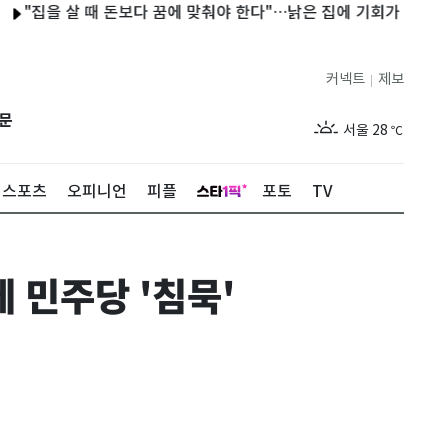
을 살 때 돈보다 꿈에 맞춰야 한다"…낡은 집에 기회가 있다
국가대
커넥트
제보
|
제주
29
℃
문
서울
28
℃
부산
28
℃
스포츠
오피니언
피플
포토
TV
대구
29
℃
인천
30
℃
 민주당 '침묵'
광주
27
℃
대전
27
℃
울산
28
℃
강릉
27
℃
제주
29
℃