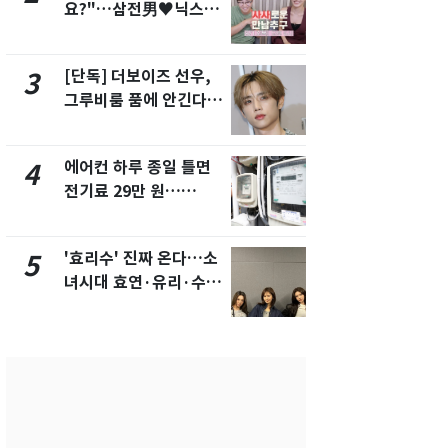
요?"…삼전男♥닉스女
의실에 남자
3:3 단체소개팅 예능 화
요"…경찰 
제
[단독] 더보이즈 선우,
[단독]중수
3
8
그루비룸 품에 안긴다…
수사관 경력
앳에어리어와 전속계약
진…법무사·
택' 유지
에어컨 하루 종일 틀면
전남광주 화
4
9
전기료 29만 원…
교통사고로 
450kWh 넘으면 '요금
지…6명 부
폭탄'
'효리수' 진짜 온다…소
축구협회, 
5
10
녀시대 효연·유리·수영
들 10여명 대
유닛 출격 [N이슈]
대' 의혹…
픽 예선 등