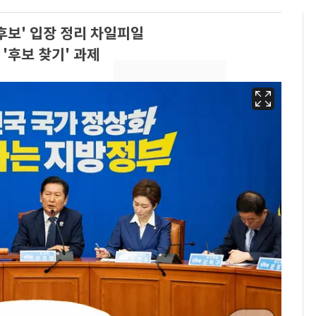
후보' 입장 정리 차일피일
'후보 찾기' 과제
13호 태풍 '돌핀' 日오
6
키나와·가고시마현 접
근…26만명 대피령
"캐리비안 베이 여자 탈
7