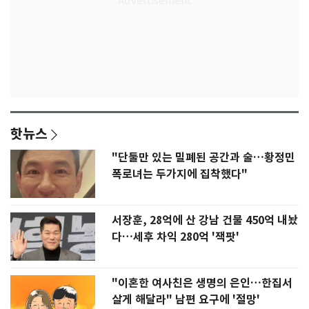
핫뉴스
"단둘만 있는 밀폐된 공간과 술…황정민
폭로녀는 두가지에 집착했다"
서장훈, 28억에 산 강남 건물 450억 내놨
다…세후 차익 280억 '잭팟'
"이혼한 여사친은 생명의 은인…한집서
살게 해달라" 남편 요구에 '절망'