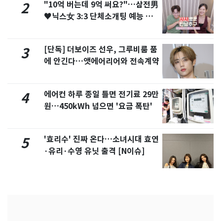
"10억 버는데 9억 써요?"…삼전男
2
♥닉스女 3:3 단체소개팅 예능 화
제
[단독] 더보이즈 선우, 그루비룸 품
3
에 안긴다…앳에어리어와 전속계약
에어컨 하루 종일 틀면 전기료 29만
4
원…450kWh 넘으면 '요금 폭탄'
'효리수' 진짜 온다…소녀시대 효연
5
·유리·수영 유닛 출격 [N이슈]