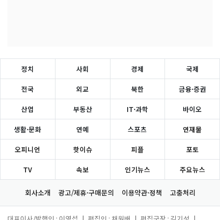
정치
사회
경제
국제
전국
외교
북한
금융·증권
산업
부동산
IT·과학
바이오
생활·문화
연예
스포츠
연재물
오피니언
핫이슈
피플
포토
TV
속보
인기뉴스
주요뉴스
회사소개
광고/제휴·구매문의
이용약관·정책
고충처리
대표이사/발행인 : 이영섭
|
편집인 : 채원배
|
편집국장 : 김기성
|