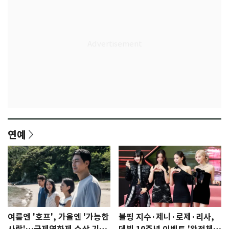
연예
여름엔 '호프', 가을엔 '가능한
블핑 지수·제니·로제·리사,