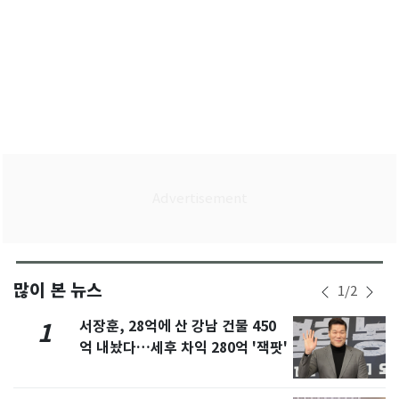
많이 본 뉴스
1
/
2
서장훈, 28억에 산 강남 건물 450
1
억 내놨다…세후 차익 280억 '잭팟'