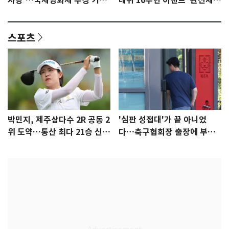
사랑'…국제영화제 수상 기대
데뷔 10주년 이벤트 '완전체'
감 [N이슈]
참석 확정…기대감 UP
스포츠
박민지, 제주삼다수 2R 공동 2
'심판 성접대'가 끝 아니었
위 도약…통산 최다 21승 신기
다…축구협회장 출장에 부인
록 도전
3회 동반 '펑펑'