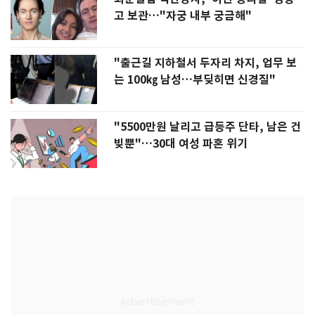
고 보관…"자궁 내부 궁금해"
"출근길 지하철서 두자리 차지, 업무 보
는 100㎏ 남성…부딪히면 신경질"
"5500만원 날리고 급등주 단타, 남은 건
빚뿐"…30대 여성 파혼 위기