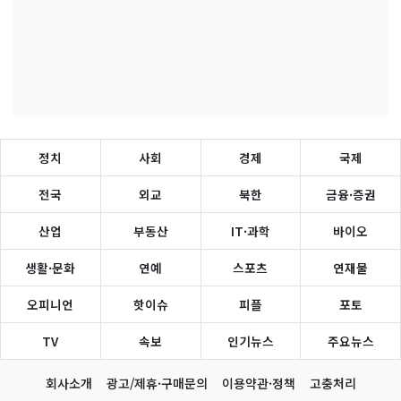
정치
사회
경제
국제
전국
외교
북한
금융·증권
산업
부동산
IT·과학
바이오
생활·문화
연예
스포츠
연재물
오피니언
핫이슈
피플
포토
TV
속보
인기뉴스
주요뉴스
회사소개
광고/제휴·구매문의
이용약관·정책
고충처리