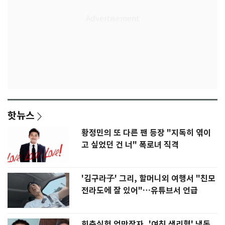
핫뉴스
황정민의 또 다른 팬 등장 "지독히 엮이
고 싶었던 건 너" 폭로녀 직격
'김구라子' 그리, 할머니외 여행서 "친모
전라도에 잘 있어"…유튜브서 언급
회춘실험 억만장자, '여친 생리혈' 냉동