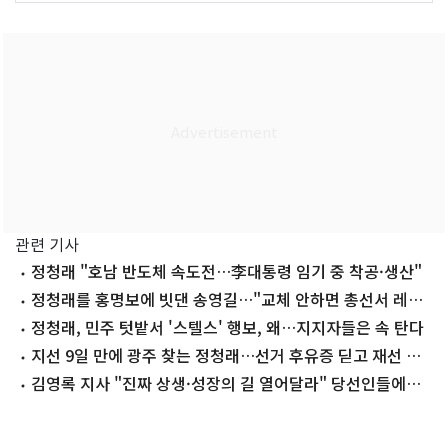
관련 기사
정청래 "호남 반도체 속도전…李대통령 임기 중 착공·생산"
정청래를 홍명보에 빗댄 송영길…"교체 안하면 총선서 레드
카드"
정청래, 민주 텃밭서 '스텔스' 행보, 왜…지지자들은 속 탄다
지선 9일 만에 광주 찾는 정청래…선거 후유증 딛고 재선 행
보 시동
김영록 지사 "진짜 상생·성장의 길 열어달라" 당선인들에게
축하