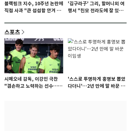
블랙핑크 지수, 10주년 논란에
'김구라子' 그리, 할머니외 여
직접 사과 "큰 섭섭함 안겨 미
행서 "친모 전라도에 잘 있
안"
어"…유튜브서 언급
스포츠
시메오네 감독, 이강인 극찬
'스스로 투명하게 홍명보 뽑았
"겸손하고 노력하는 선수…좋
다더니'…2년 만에 말 바꾼 이
은 첫인상"
임생