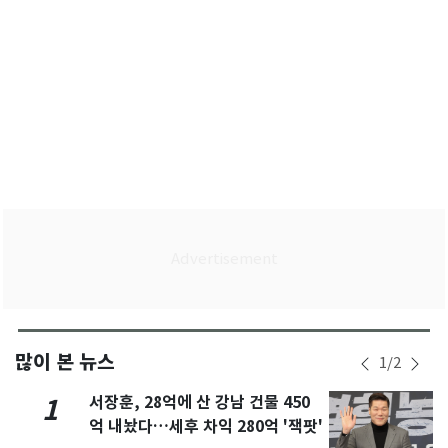
많이 본 뉴스
1
/
2
서장훈, 28억에 산 강남 건물 450
1
억 내놨다…세후 차익 280억 '잭팟'