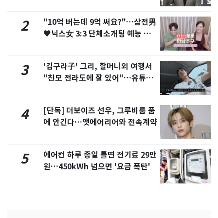
"10억 버는데 9억 써요?"…삼전男
2
♥닉스女 3:3 단체소개팅 예능 화
제
'김구라子' 그리, 할머니외 여행서
3
"친모 전라도에 잘 있어"…유튜브
서 언급
[단독] 더보이즈 선우, 그루비룸 품
4
에 안긴다…앳에어리어와 전속계약
에어컨 하루 종일 틀면 전기료 29만
5
원…450kWh 넘으면 '요금 폭탄'