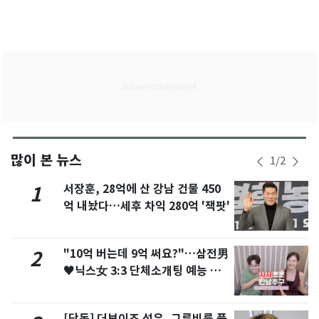
많이 본 뉴스
1
/
2
서장훈, 28억에 산 강남 건물 450
1
억 내놨다…세후 차익 280억 '잭팟'
"10억 버는데 9억 써요?"…삼전男
2
♥닉스女 3:3 단체소개팅 예능 화
제
[단독] 더보이즈 선우, 그루비룸 품