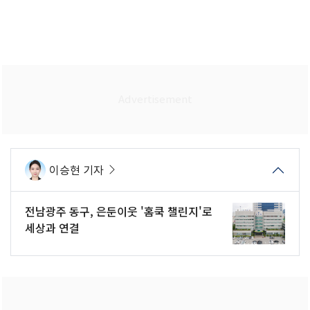
이승현 기자
전남광주 동구, 은둔이웃 '홈쿡 챌린지'로
세상과 연결