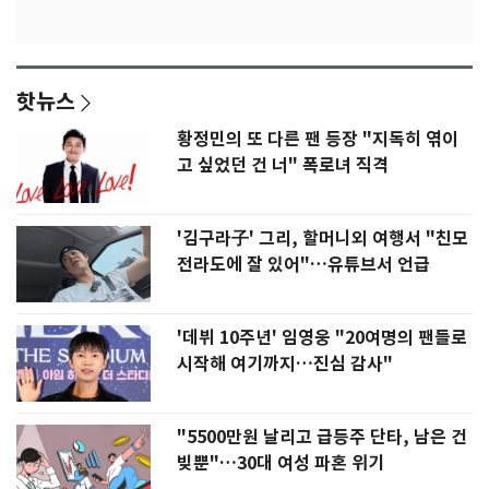
핫뉴스
황정민의 또 다른 팬 등장 "지독히 엮이
고 싶었던 건 너" 폭로녀 직격
'김구라子' 그리, 할머니외 여행서 "친모
전라도에 잘 있어"…유튜브서 언급
'데뷔 10주년' 임영웅 "20여명의 팬들로
시작해 여기까지…진심 감사"
"5500만원 날리고 급등주 단타, 남은 건
빚뿐"…30대 여성 파혼 위기