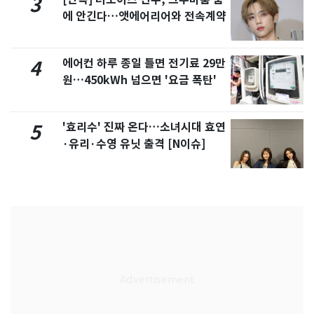
3
에 안긴다…앳에어리어와 전속계약
에어컨 하루 종일 틀면 전기료 29만
4
원…450kWh 넘으면 '요금 폭탄'
'효리수' 진짜 온다…소녀시대 효연
5
·유리·수영 유닛 출격 [N이슈]