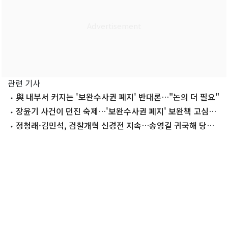
관련 기사
與 내부서 커지는 '보완수사권 폐지' 반대론…"논의 더 필요"
장윤기 사건이 던진 숙제…'보완수사권 폐지' 보완책 고심하
는 與
정청래·김민석, 검찰개혁 신경전 지속…송영길 귀국해 당원
스킨십