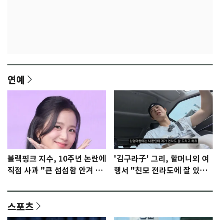
연예
블랙핑크 지수, 10주년 논란에
'김구라子' 그리, 할머니외 여
직접 사과 "큰 섭섭함 안겨 미
행서 "친모 전라도에 잘 있
안"
어"…유튜브서 언급
스포츠