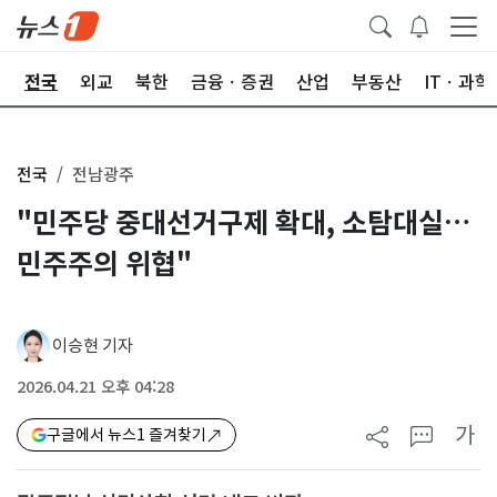
제
전국
외교
북한
금융ㆍ증권
산업
부동산
ITㆍ과학
전국
전남광주
"민주당 중대선거구제 확대, 소탐대실…
민주주의 위협"
이승현 기자
2026.04.21 오후 04:28
가
구글에서 뉴스1 즐겨찾기