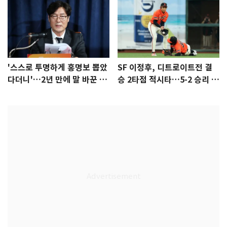
'스스로 투명하게 홍명보 뽑았
SF 이정후, 디트로이트전 결
다더니'…2년 만에 말 바꾼 이
승 2타점 적시타…5-2 승리 견
임생
인