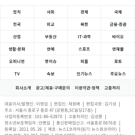
정치
사회
경제
국제
전국
외교
북한
금융·증권
산업
부동산
IT·과학
바이오
생활·문화
연예
스포츠
연재물
오피니언
핫이슈
피플
포토
TV
속보
인기뉴스
주요뉴스
회사소개
광고/제휴·구매문의
이용약관·정책
고충처리
대표이사/발행인 : 이영섭
|
편집인 : 채원배
|
편집국장 : 김기성
|
주소 : 서울시 종로구 종로 47 (공평동,SC빌딩17층)
|
사업자등록번호 : 101-86-62870
|
고충처리인 : 김성환
|
청소년보호책임자 : 안병길
|
통신판매업신고 : 서울종로 0676호
|
등록일 : 2011. 05. 26
|
제호 : 뉴스1코리아(읽기: 뉴스원코리아)
|