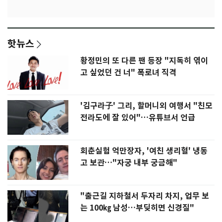
핫뉴스
황정민의 또 다른 팬 등장 "지독히 엮이
고 싶었던 건 너" 폭로녀 직격
'김구라子' 그리, 할머니외 여행서 "친모
전라도에 잘 있어"…유튜브서 언급
회춘실험 억만장자, '여친 생리혈' 냉동
고 보관…"자궁 내부 궁금해"
"출근길 지하철서 두자리 차지, 업무 보
는 100㎏ 남성…부딪히면 신경질"