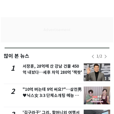
많이 본 뉴스
1
/
2
서장훈, 28억에 산 강남 건물 450
1
억 내놨다…세후 차익 280억 '잭팟'
"10억 버는데 9억 써요?"…삼전男
2
♥닉스女 3:3 단체소개팅 예능 화
제
'김구라子' 그리, 할머니외 여행서