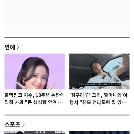
연예
블랙핑크 지수, 10주년 논란에
'김구라子' 그리, 할머니외 여
직접 사과 "큰 섭섭함 안겨 미
행서 "친모 전라도에 잘 있
안"
어"…유튜브서 언급
스포츠