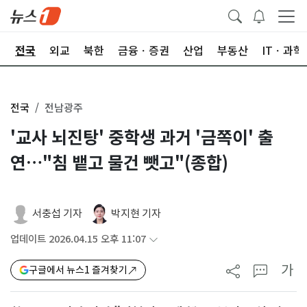
제
전국
외교
북한
금융ㆍ증권
산업
부동산
ITㆍ과학
전국
전남광주
'교사 뇌진탕' 중학생 과거 '금쪽이' 출
연…"침 뱉고 물건 뺏고"(종합)
서충섭 기자
박지현 기자
업데이트 2026.04.15 오후 11:07
가
구글에서 뉴스1 즐겨찾기