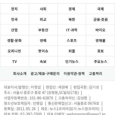
정치
사회
경제
국제
전국
외교
북한
금융·증권
산업
부동산
IT·과학
바이오
생활·문화
연예
스포츠
연재물
오피니언
핫이슈
피플
포토
TV
속보
인기뉴스
주요뉴스
회사소개
광고/제휴·구매문의
이용약관·정책
고충처리
대표이사/발행인 : 이영섭
|
편집인 : 채원배
|
편집국장 : 김기성
|
주소 : 서울시 종로구 종로 47 (공평동,SC빌딩17층)
|
사업자등록번호 : 101-86-62870
|
고충처리인 : 김성환
|
청소년보호책임자 : 안병길
|
통신판매업신고 : 서울종로 0676호
|
등록일 : 2011. 05. 26
|
제호 : 뉴스1코리아(읽기: 뉴스원코리아)
|
대표 전화 : 02-397-7000
|
대표 이메일 :
webmaster@news1.kr