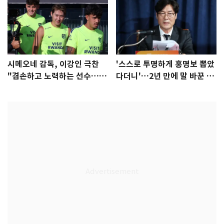
시메오네 감독, 이강인 극찬
'스스로 투명하게 홍명보 뽑았
"겸손하고 노력하는 선수…좋
다더니'…2년 만에 말 바꾼 이
은 첫인상"
임생