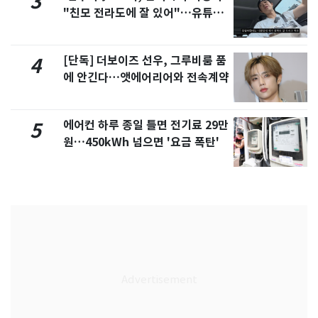
3
"친모 전라도에 잘 있어"…유튜브
서 언급
[단독] 더보이즈 선우, 그루비룸 품
4
에 안긴다…앳에어리어와 전속계약
에어컨 하루 종일 틀면 전기료 29만
5
원…450kWh 넘으면 '요금 폭탄'