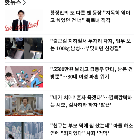
핫뉴스
황정민의 또 다른 팬 등장 "지독히 엮이
고 싶었던 건 너" 폭로녀 직격
"출근길 지하철서 두자리 차지, 업무 보
는 100㎏ 남성…부딪히면 신경질"
"5500만원 날리고 급등주 단타, 남은 건
빚뿐"…30대 여성 파혼 위기
"내가 치매? 혼자 죽겠다"…깜빡깜빡하
는 시모, 검사하라 하자 '발끈'
"친구는 부모 덕에 집 샀는데" 아들 하소
연에 "죄지었다" 사죄 '먹먹'