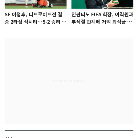
SF 이정후, 디트로이트전 결
인판티노 FIFA 회장, 여직원과
승 2타점 적시타…5-2 승리 견
부적절 관계에 거액 퇴직금 지
인
급 논란