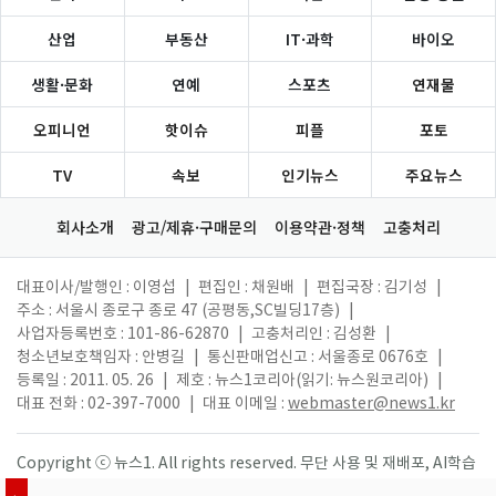
산업
부동산
IT·과학
바이오
생활·문화
연예
스포츠
연재물
오피니언
핫이슈
피플
포토
TV
속보
인기뉴스
주요뉴스
회사소개
광고/제휴·구매문의
이용약관·정책
고충처리
대표이사/발행인 : 이영섭
|
편집인 : 채원배
|
편집국장 : 김기성
|
주소 : 서울시 종로구 종로 47 (공평동,SC빌딩17층)
|
사업자등록번호 : 101-86-62870
|
고충처리인 : 김성환
|
청소년보호책임자 : 안병길
|
통신판매업신고 : 서울종로 0676호
|
등록일 : 2011. 05. 26
|
제호 : 뉴스1코리아(읽기: 뉴스원코리아)
|
대표 전화 : 02-397-7000
|
대표 이메일 :
webmaster@news1.kr
Copyright ⓒ 뉴스1. All rights reserved. 무단 사용 및 재배포, AI학습
활용 금지.