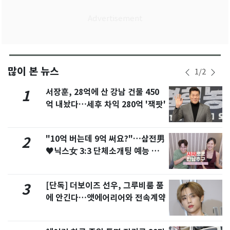
많이 본 뉴스
1
/
2
서장훈, 28억에 산 강남 건물 450
1
억 내놨다…세후 차익 280억 '잭팟'
"10억 버는데 9억 써요?"…삼전男
2
♥닉스女 3:3 단체소개팅 예능 화
제
[단독] 더보이즈 선우, 그루비룸 품
3
에 안긴다…앳에어리어와 전속계약