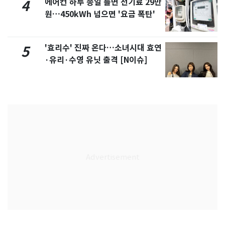
에어컨 하루 종일 틀면 전기료 29만
4
원…450kWh 넘으면 '요금 폭탄'
'효리수' 진짜 온다…소녀시대 효연
5
·유리·수영 유닛 출격 [N이슈]