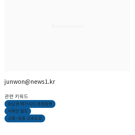
junwon@news1.kr
관련 키워드
호남권 메가시티 경제동맹
서해안 철도
고흥~세종 고속도로