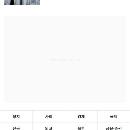
정치
사회
경제
국제
전국
외교
북한
금융·증권