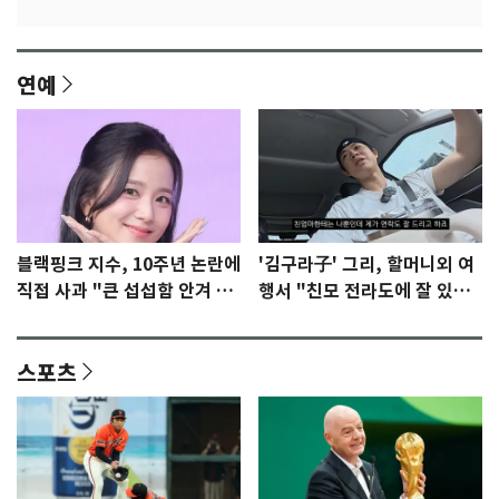
연예
블랙핑크 지수, 10주년 논란에
'김구라子' 그리, 할머니외 여
직접 사과 "큰 섭섭함 안겨 미
행서 "친모 전라도에 잘 있
안"
어"…유튜브서 언급
스포츠