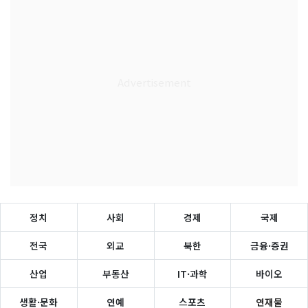
정치
사회
경제
국제
전국
외교
북한
금융·증권
산업
부동산
IT·과학
바이오
생활·문화
연예
스포츠
연재물