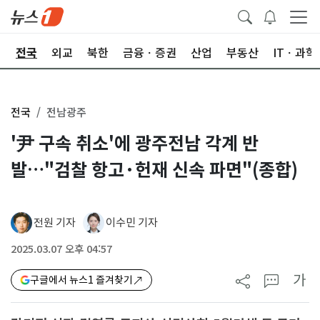
제
전국
외교
북한
금융ㆍ증권
산업
부동산
ITㆍ과학
전국
전남광주
'尹 구속 취소'에 광주전남 각계 반
발…"검찰 항고·헌재 신속 파면"(종합)
전원 기자
이수민 기자
2025.03.07 오후 04:57
가
구글에서 뉴스1 즐겨찾기