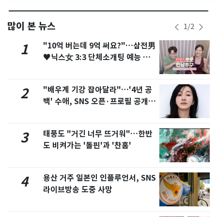
많이 본 뉴스
1
/
2
"10억 버는데 9억 써요?"…삼전男
1
♥닉스女 3:3 단체소개팅 예능 화
제
"배우계 기강 잡아달라"…'4년 공
2
백' 수애, SNS 오픈·프로필 공개
화제
태풍도 "거긴 너무 뜨거워"…한반
3
도 비켜가는 '돌핀'과 '찬홈'
용산 거주 일본인 인플루언서, SNS
4
라이브방송 도중 사망