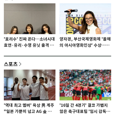
'효리수' 진짜 온다…소녀시대
양자경, 부산국제영화제 '올해
효연·유리·수영 유닛 출격 [N
의 아시아영화인상' 수상…15
이슈]
년만에 부산 온다
스포츠
'역대 최고 멤버' 육상 男 계주
'16일 간 4경기' 결코 가볍지
"일본 가뿐히 넘고 AG 金 따겠
않은 축구대표팀 '임시 감독'