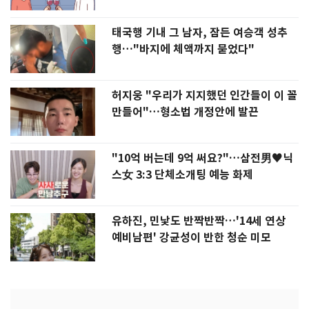
태국행 기내 그 남자, 잠든 여승객 성추
행…"바지에 체액까지 묻었다"
허지웅 "우리가 지지했던 인간들이 이 꼴
만들어"…형소법 개정안에 발끈
"10억 버는데 9억 써요?"…삼전男♥닉
스女 3:3 단체소개팅 예능 화제
유하진, 민낯도 반짝반짝…'14세 연상
예비남편' 강균성이 반한 청순 미모