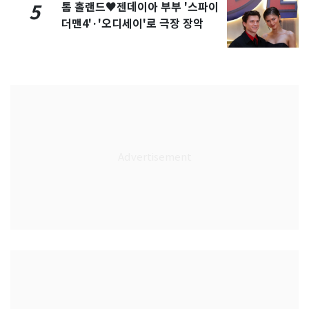
톰 홀랜드♥젠데이아 부부 '스파이
5
더맨4'·'오디세이'로 극장 장악