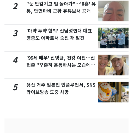
"눈 안감기고 입 돌아가"…'8혼' 유
2
퉁, 안면마비 근황 유튜브서 공개
'마약 투약 혐의' 신남성연대 대표
3
영종도 아파트서 숨진 채 발견
'99세 배우' 신영균, 건강 여전…신
4
현준 "꾸준히 운동하시는 모습에 큰
자극"
용산 거주 일본인 인플루언서, SNS
5
라이브방송 도중 사망