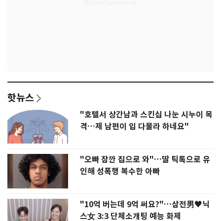
핫뉴스
"호텔서 상간남과 스킨십 나눈 시누이 목
격…제 남편이 입 다물라 하네요"
"오빠 잠깐 집으로 와"…딸 틱톡으로 유
인해 성폭행 복수한 아빠
"10억 버는데 9억 써요?"…삼전男♥닉
스女 3:3 단체소개팅 예능 화제