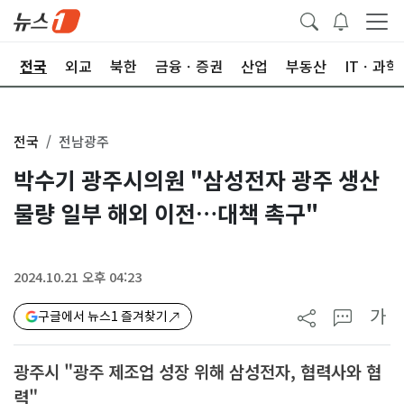
제
전국
외교
북한
금융ㆍ증권
산업
부동산
ITㆍ과학
전국
전남광주
박수기 광주시의원 "삼성전자 광주 생산
물량 일부 해외 이전…대책 촉구"
2024.10.21 오후 04:23
가
구글에서 뉴스1 즐겨찾기
광주시 "광주 제조업 성장 위해 삼성전자, 협력사와 협
력"