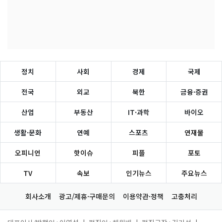
정치
사회
경제
국제
전국
외교
북한
금융·증권
산업
부동산
IT·과학
바이오
생활·문화
연예
스포츠
연재물
오피니언
핫이슈
피플
포토
TV
속보
인기뉴스
주요뉴스
회사소개
광고/제휴·구매문의
이용약관·정책
고충처리