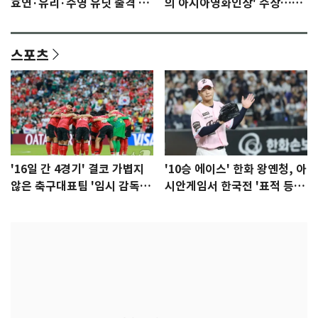
효연·유리·수영 유닛 출격 [N
의 아시아영화인상' 수상…15
이슈]
년만에 부산 온다
스포츠
'16일 간 4경기' 결코 가볍지
'10승 에이스' 한화 왕옌청, 아
않은 축구대표팀 '임시 감독'
시안게임서 한국전 '표적 등
무게
판' 가능성