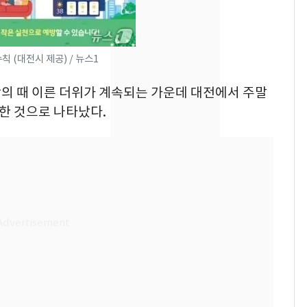
키나와·가고시마현 접
근…26만명 대피령
전남광주 화정역 인근서
8
칙 (대전시 제공) / 뉴스1
교통사고로 40대 심정
지…6명 부상
안팎의 때 이른 더위가 계속되는 가운데 대전에서 주말
한 것으로 나타났다.
축구협회, 외국인 심판
9
들 10여명 대상 '성 접
대' 의혹…월드컵·올림
픽 예선 등
美 상원 클래리티법 처
10
리 난항…민주당 "윤리
·AML 보완 우선"