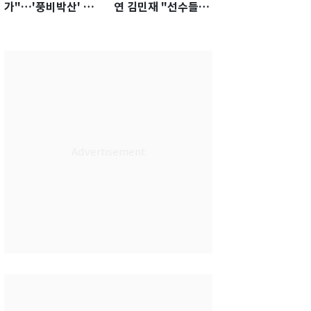
가"…'풍비박산' 축
연 김민재 "선수들도
구협회장 후보 '실종'
못 하기는 했다"