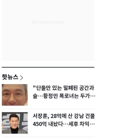
핫뉴스
"단둘만 있는 밀폐된 공간과
술…황정민 폭로녀는 두가지
에 집착했다"
서장훈, 28억에 산 강남 건물
450억 내놨다…세후 차익
280억 '잭팟'