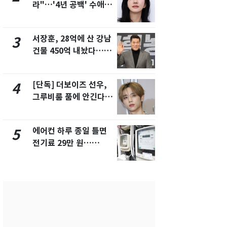
라"…'4년 공백' 수애,
키나와·가고
SNS 오픈·프로필 공개
근…26만명
화제
서장훈, 28억에 산 강남
전남광주 화
3
8
건물 450억 내놨다…세
교통사고로 
후 차익 280억 '잭팟'
지…6명 부
[단독] 더보이즈 선우,
축구협회, 
4
9
그루비룸 품에 안긴다…
들 10여명 대
앳에어리어와 전속계약
대' 의혹…
픽 예선 등
에어컨 하루 종일 틀면
美 상원 클
5
10
전기료 29만 원…
리 난항…민
450kWh 넘으면 '요금
·AML 보완
폭탄'