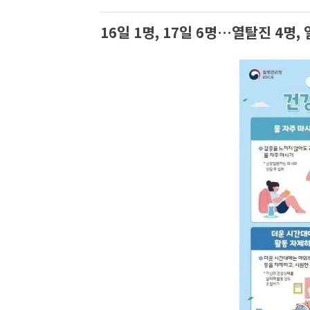
16일 1명, 17일 6명…열탈진 4명,