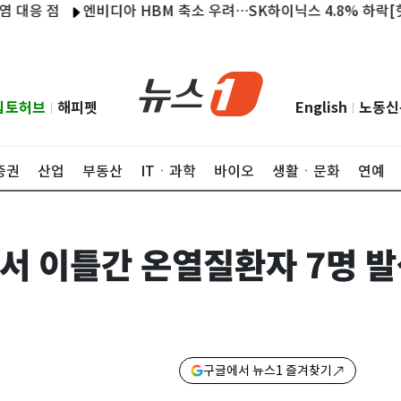
응 점
엔비디아 HBM 축소 우려…SK하이닉스 4.8% 하락[핫종목
립토허브
해피펫
English
노동신
|
|
증권
산업
부동산
ITㆍ과학
바이오
생활ㆍ문화
연예
서 이틀간 온열질환자 7명 
구글에서 뉴스1 즐겨찾기