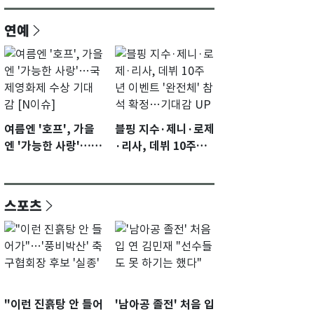
연예
여름엔 '호프', 가을
블핑 지수·제니·로제
엔 '가능한 사랑'…국
·리사, 데뷔 10주년
제영화제 수상 기대
이벤트 '완전체' 참석
감 [N이슈]
확정…기대감 UP
스포츠
"이런 진흙탕 안 들어
'남아공 졸전' 처음 입