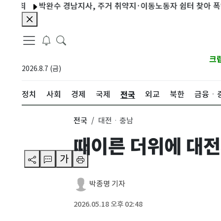
개최
박완수 경남지사, 주거 취약지·이동노동자 쉼터 찾아 폭염 대
크
2026.8.7 (금)
전국
정치
사회
경제
국제
외교
북한
금융ㆍ
전국
대전ㆍ충남
때이른 더위에 대전
가
박종명 기자
2026.05.18 오후 02:48