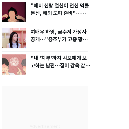
"예비 신랑 절친이 전신 먹물
문신, 해외 도피 준비"…예비
신부 '혼란'
여배우 하영, 금수저 가정사
공개…"증조부가 고종 황제
주치의"
"내 '치부'까지 시모에게 보
고하는 남편…집이 감옥 같
다" 아내 고통