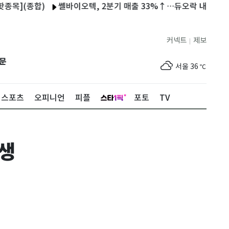
](종합)
쎌바이오텍, 2분기 매출 33%↑…듀오락 내수·수출 동
커넥트
제보
|
제주
33
℃
문
서울
36
℃
부산
34
℃
스포츠
오피니언
피플
포토
TV
대구
39
℃
인천
37
℃
발생
광주
37
℃
대전
36
℃
울산
33
℃
강릉
30
℃
제주
33
℃