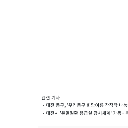
관련 기사
대전 동구, '우리동구 희망여름 착착착 나눔
대전시 '온열질환 응급실 감시체계' 가동…