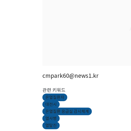
cmpark60@news1.kr
관련 키워드
온열질환자
대전시
온열질환 응급실 감시체계
열사병
열탈진