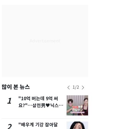
서울
36
℃
부산
34
℃
대구
39
℃
인천
37
℃
광주
37
℃
대전
36
℃
울산
33
℃
강릉
30
℃
많이 본 뉴스
1
/
2
제주
33
℃
"10억 버는데 9억 써
"캐리비안 
1
6
요?"…삼전男♥닉스女
의실에 남자
3:3 단체소개팅 예능 화
요"…경찰 
제
"배우계 기강 잡아달
13호 태풍 '
2
7