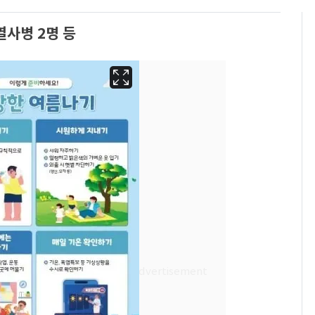
 열사병 2명 등
"캐리비안 베이 여자 탈
6
의실에 남자가 있어
요"…경찰 수사
13호 태풍 '돌핀' 日오
7