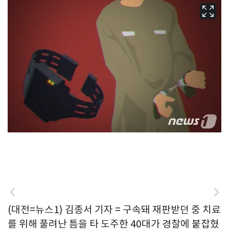
(대전=뉴스1) 김종서 기자 = 구속돼 재판받던 중 치료
를 위해 풀려난 틈을 타 도주한 40대가 경찰에 붙잡혔