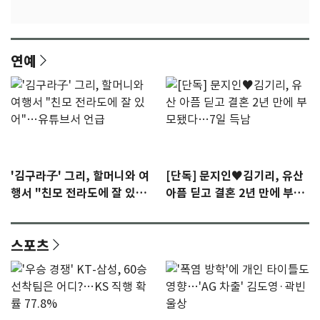
연예
'김구라子' 그리, 할머니와 여
[단독] 문지인♥김기리, 유산
행서 "친모 전라도에 잘 있
아픔 딛고 결혼 2년 만에 부모
어"…유튜브서 언급
됐다…7일 득남
스포츠