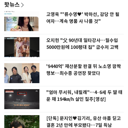
핫뉴스
고영욱 "'류수영♥' 박하선, 감당 안 될
여자…계속 명품 사 나를 것"
오지헌 "父 90년대 일타강사…월수입
5000만원에 100평대 집" 금수저 고백
'9440억' 재산분할 판결 뒤 노소영 깜짝
행보…최수종 공연장 찾았다
"엄마 무서워, 내릴래"…4·6세 두 딸 태
운 채 194㎞/h 살인 질주[영상]
[단독] 문지인♥김기리, 유산 아픔 딛고
결혼 2년 만에 부모됐다…7일 득남