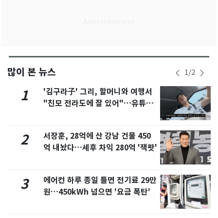
많이 본 뉴스
1
/
2
'김구라子' 그리, 할머니와 여행서
1
"친모 전라도에 잘 있어"…유튜브
서 언급
서장훈, 28억에 산 강남 건물 450
2
억 내놨다…세후 차익 280억 '잭팟'
에어컨 하루 종일 틀면 전기료 29만
3
원…450kWh 넘으면 '요금 폭탄'