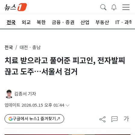
제
전국
외교
북한
금융ㆍ증권
산업
부동산
ITㆍ과학
전국
대전ㆍ충남
치료 받으라고 풀어준 피고인, 전자발찌
끊고 도주…서울서 검거
김종서 기자
업데이트 2026.05.15 오후 01:44
가
구글에서 뉴스1 즐겨찾기