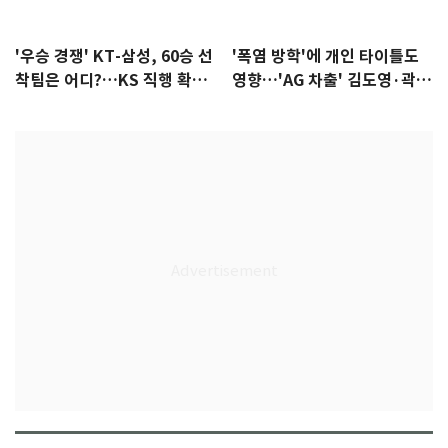
'우승 경쟁' KT-삼성, 60승 선
'폭염 방학'에 개인 타이틀도
착팀은 어디?…KS 직행 확률
영향…'AG 차출' 김도영·곽빈
77.8%
울상