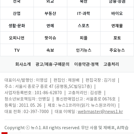
전국
외교
북한
금융·증권
산업
부동산
IT·과학
바이오
생활·문화
연예
스포츠
연재물
오피니언
핫이슈
피플
포토
TV
속보
인기뉴스
주요뉴스
회사소개
광고/제휴·구매문의
이용약관·정책
고충처리
대표이사/발행인 : 이영섭
|
편집인 : 채원배
|
편집국장 : 김기성
|
주소 : 서울시 종로구 종로 47 (공평동,SC빌딩17층)
|
사업자등록번호 : 101-86-62870
|
고충처리인 : 김성환
|
청소년보호책임자 : 안병길
|
통신판매업신고 : 서울종로 0676호
|
등록일 : 2011. 05. 26
|
제호 : 뉴스1코리아(읽기: 뉴스원코리아)
|
대표 전화 : 02-397-7000
|
대표 이메일 :
webmaster@news1.kr
Copyright ⓒ 뉴스1. All rights reserved. 무단 사용 및 재배포, AI학습
활용 금지.