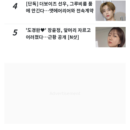
[단독] 더보이즈 선우, 그루비룸 품
4
에 안긴다…앳에어리어와 전속계약
'도경완♥' 장윤정, 앞머리 자르고
5
어려졌다…근황 공개 [N샷]