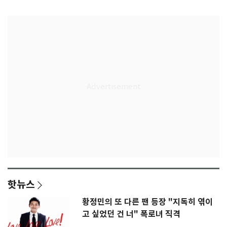
은 첫인상"
임생
핫뉴스
황정민의 또 다른 팬 등장 "지독히 엮이
고 싶었던 건 너" 폭로녀 직격