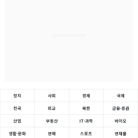
정치
사회
경제
국제
전국
외교
북한
금융·증권
산업
부동산
IT·과학
바이오
생활·문화
연예
스포츠
연재물