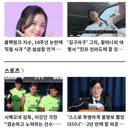
블랙핑크 지수, 10주년 논란에
'김구라子' 그리, 할머니외 여
직접 사과 "큰 섭섭함 안겨 미
행서 "친모 전라도에 잘 있
안"
어"…유튜브서 언급
스포츠
시메오네 감독, 이강인 극찬
'스스로 투명하게 홍명보 뽑았
"겸손하고 노력하는 선수…좋
다더니'…2년 만에 말 바꾼 이