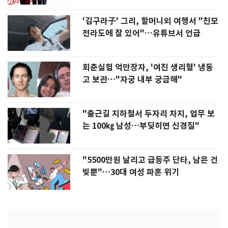
'김구라子' 그리, 할머니외 여행서 "친모
전라도에 잘 있어"…유튜브서 언급
회춘실험 억만장자, '여친 생리혈' 냉동
고 보관…"자궁 내부 궁금해"
"출근길 지하철서 두자리 차지, 업무 보
는 100㎏ 남성…부딪히면 신경질"
"5500만원 날리고 급등주 단타, 남은 건
빚뿐"…30대 여성 파혼 위기