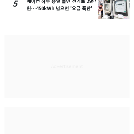
에어컨 하루 종일 틀면 전기료 29만
5
원…450kWh 넘으면 '요금 폭탄'