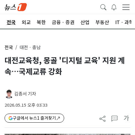
제
전국
외교
북한
금융ㆍ증권
산업
부동산
ITㆍ과학
전국
대전ㆍ충남
대전교육청, 몽골 '디지털 교육' 지원 계
속…국제교류 강화
김종서 기자
2026.05.15 오후 03:33
가
구글에서 뉴스1 즐겨찾기