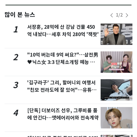
많이 본 뉴스
1
/
2
서장훈, 28억에 산 강남 건물 450
1
억 내놨다…세후 차익 280억 '잭팟'
"10억 버는데 9억 써요?"…삼전男
2
♥닉스女 3:3 단체소개팅 예능 화
제
'김구라子' 그리, 할머니외 여행서
3
"친모 전라도에 잘 있어"…유튜브
서 언급
[단독] 더보이즈 선우, 그루비룸 품
4
에 안긴다…앳에어리어와 전속계약