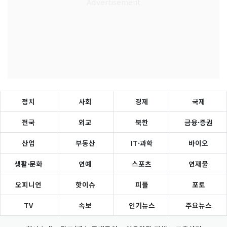
정치
사회
경제
국제
전국
외교
북한
금융·증권
산업
부동산
IT·과학
바이오
생활·문화
연예
스포츠
연재물
오피니언
핫이슈
피플
포토
TV
속보
인기뉴스
주요뉴스