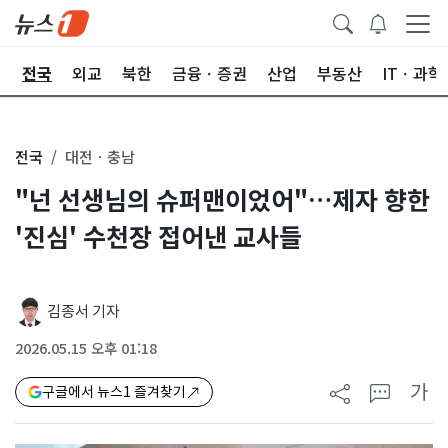
제
전국
외교
북한
금융ㆍ증권
산업
부동산
ITㆍ과학
전국
대전ㆍ충남
"넌 선생님의 슈퍼맨이었어"…제자 향한
'진심' 수천장 접어낸 교사들
김종서 기자
2026.05.15 오후 01:18
가
구글에서 뉴스1 즐겨찾기