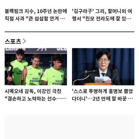
블랙핑크 지수, 10주년 논란에
'김구라子' 그리, 할머니외 여
직접 사과 "큰 섭섭함 안겨 미
행서 "친모 전라도에 잘 있
안"
어"…유튜브서 언급
스포츠
시메오네 감독, 이강인 극찬
'스스로 투명하게 홍명보 뽑았
"겸손하고 노력하는 선수…좋
다더니'…2년 만에 말 바꾼 이
은 첫인상"
임생