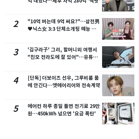
억 내놨다…세후 차익 280억 '잭팟'
"10억 버는데 9억 써요?"…삼전男
2
♥닉스女 3:3 단체소개팅 예능 화
제
'김구라子' 그리, 할머니외 여행서
3
"친모 전라도에 잘 있어"…유튜브
서 언급
[단독] 더보이즈 선우, 그루비룸 품
4
에 안긴다…앳에어리어와 전속계약
에어컨 하루 종일 틀면 전기료 29만
5
원…450kWh 넘으면 '요금 폭탄'