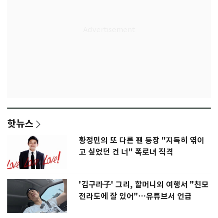
핫뉴스
황정민의 또 다른 팬 등장 "지독히 엮이
고 싶었던 건 너" 폭로녀 직격
'김구라子' 그리, 할머니외 여행서 "친모
전라도에 잘 있어"…유튜브서 언급