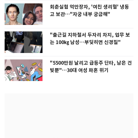
회춘실험 억만장자, '여친 생리혈' 냉동
고 보관…"자궁 내부 궁금해"
"출근길 지하철서 두자리 차지, 업무 보
는 100㎏ 남성…부딪히면 신경질"
"5500만원 날리고 급등주 단타, 남은 건
빚뿐"…30대 여성 파혼 위기