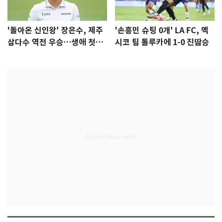
'돌아온 신인왕' 장은수, 제주
'손흥민 슈팅 0개' LA FC, 멕
삼다수 역전 우승…생애 첫승
시코 팀 톨루카에 1-0 진땀승
감격