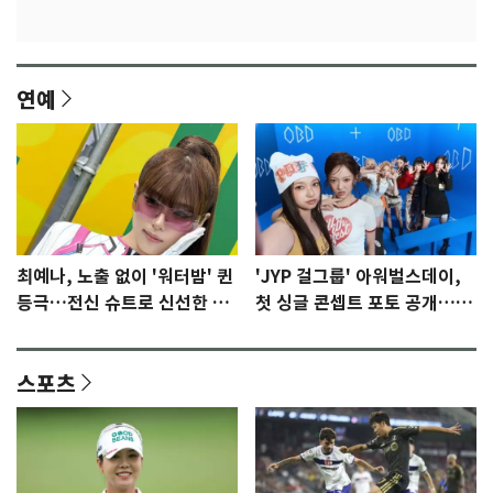
연예
최예나, 노출 없이 '워터밤' 퀸
'JYP 걸그룹' 아워벌스데이,
등극…전신 슈트로 신선한 충
첫 싱글 콘셉트 포토 공개…청
격 [N샷]
량·키치
스포츠