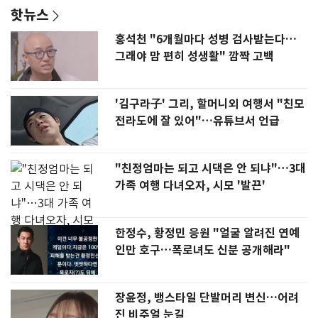
핫뉴스
홍석천 "6개월마다 성병 검사받는다…
그래야 맘 편히 성생활" 깜짝 고백
'김구라子' 그리, 할머니외 여행서 "친모
전라도에 잘 있어"…유튜브서 언급
"친정엄마는 되고 시댁은 안 되냐"…3대
가족 여행 다녀오자, 시모 '발끈'
한정수, 황정민 응원 "얼굴 알려진 연예
인만 호구…폭로녀도 신분 공개해라"
장윤정, 뱅스타일 단발머리 변신…어려
진 비주얼 눈길