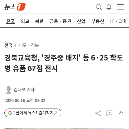
제
전국
외교
북한
금융ㆍ증권
산업
부동산
ITㆍ과학
전국
대구ㆍ경북
경북교육청, '경주중 배지' 등 6·25 학도
병 유품 67점 전시
김대벽 기자
2026.06.16 오전 09:32
가
구글에서 뉴스1 즐겨찾기