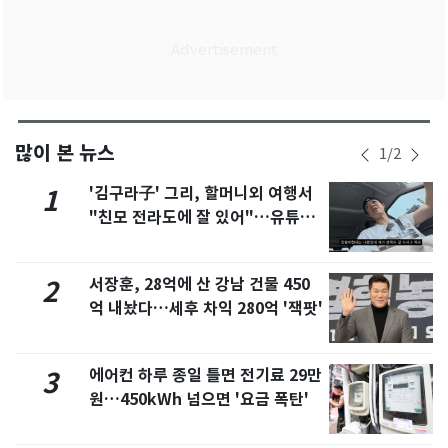
많이 본 뉴스
1
/
2
'김구라子' 그리, 할머니외 여행서
1
"친모 전라도에 잘 있어"…유튜브
서 언급
서장훈, 28억에 산 강남 건물 450
2
억 내놨다…세후 차익 280억 '잭팟'
에어컨 하루 종일 틀면 전기료 29만
3
원…450kWh 넘으면 '요금 폭탄'