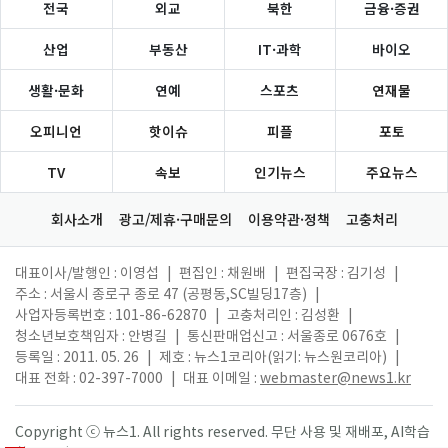
전국
외교
북한
금융·증권
산업
부동산
IT·과학
바이오
생활·문화
연예
스포츠
연재물
오피니언
핫이슈
피플
포토
TV
속보
인기뉴스
주요뉴스
회사소개
광고/제휴·구매문의
이용약관·정책
고충처리
대표이사/발행인 : 이영섭
|
편집인 : 채원배
|
편집국장 : 김기성
|
주소 : 서울시 종로구 종로 47 (공평동,SC빌딩17층)
|
사업자등록번호 : 101-86-62870
|
고충처리인 : 김성환
|
청소년보호책임자 : 안병길
|
통신판매업신고 : 서울종로 0676호
|
등록일 : 2011. 05. 26
|
제호 : 뉴스1코리아(읽기: 뉴스원코리아)
|
대표 전화 : 02-397-7000
|
대표 이메일 :
webmaster@news1.kr
Copyright ⓒ 뉴스1. All rights reserved. 무단 사용 및 재배포, AI학습