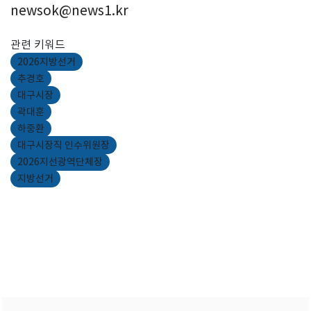
newsok@news1.kr
관련 키워드
2026지방선거
추경호
대구시장
곽대훈
하중환
대구시장직 인수위원장
2026지선광역단체장
지방선거