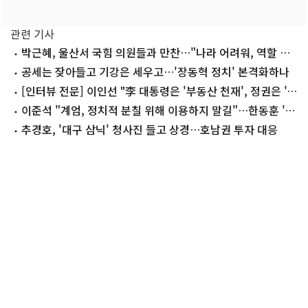
관련 기사
박근혜, 울산서 국힘 의원들과 만찬…"나라 어려워, 역할 잘
해달라"
공세는 잦아들고 기강은 세우고…'장동혁 정치' 본격화하나
[인터뷰 전문] 이인선 "李 대통령은 '부동산 천재', 정권은 '부
동산 잔혹사'"
이준석 "계엄, 정치적 분칠 위해 이용하지 말길"…한동훈 '직
격'
추경호, '대구 삼닉' 청사진 들고 상경…호남권 투자 대응