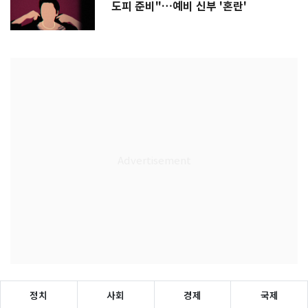
도피 준비"…예비 신부 '혼란'
정치
사회
경제
국제