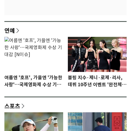
연예
여름엔 '호프', 가을엔 '가능한
블핑 지수·제니·로제·리사,
사랑'…국제영화제 수상 기대
데뷔 10주년 이벤트 '완전체'
감 [N이슈]
참석 확정…기대감 UP
스포츠