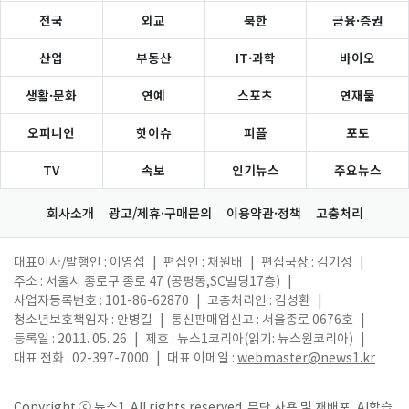
전국
외교
북한
금융·증권
산업
부동산
IT·과학
바이오
생활·문화
연예
스포츠
연재물
오피니언
핫이슈
피플
포토
TV
속보
인기뉴스
주요뉴스
회사소개
광고/제휴·구매문의
이용약관·정책
고충처리
대표이사/발행인 : 이영섭
|
편집인 : 채원배
|
편집국장 : 김기성
|
주소 : 서울시 종로구 종로 47 (공평동,SC빌딩17층)
|
사업자등록번호 : 101-86-62870
|
고충처리인 : 김성환
|
청소년보호책임자 : 안병길
|
통신판매업신고 : 서울종로 0676호
|
등록일 : 2011. 05. 26
|
제호 : 뉴스1코리아(읽기: 뉴스원코리아)
|
대표 전화 : 02-397-7000
|
대표 이메일 :
webmaster@news1.kr
Copyright ⓒ 뉴스1. All rights reserved. 무단 사용 및 재배포, AI학습