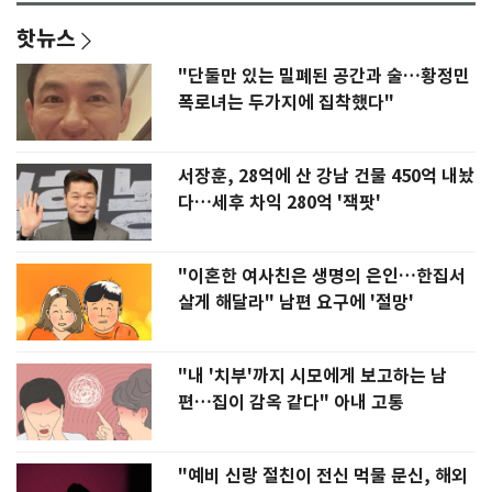
핫뉴스
"단둘만 있는 밀폐된 공간과 술…황정민
폭로녀는 두가지에 집착했다"
서장훈, 28억에 산 강남 건물 450억 내놨
다…세후 차익 280억 '잭팟'
"이혼한 여사친은 생명의 은인…한집서
살게 해달라" 남편 요구에 '절망'
"내 '치부'까지 시모에게 보고하는 남
편…집이 감옥 같다" 아내 고통
"예비 신랑 절친이 전신 먹물 문신, 해외