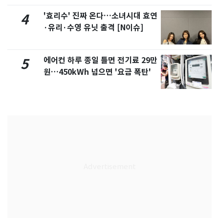
'효리수' 진짜 온다…소녀시대 효연
4
·유리·수영 유닛 출격 [N이슈]
에어컨 하루 종일 틀면 전기료 29만
5
원…450kWh 넘으면 '요금 폭탄'