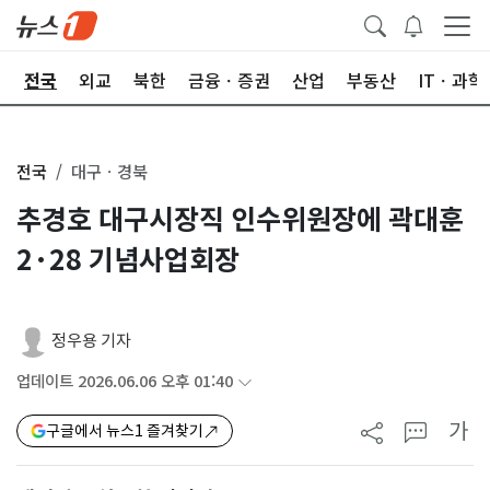
제
전국
외교
북한
금융ㆍ증권
산업
부동산
ITㆍ과학
전국
대구ㆍ경북
추경호 대구시장직 인수위원장에 곽대훈
2·28 기념사업회장
정우용 기자
업데이트 2026.06.06 오후 01:40
가
구글에서 뉴스1 즐겨찾기