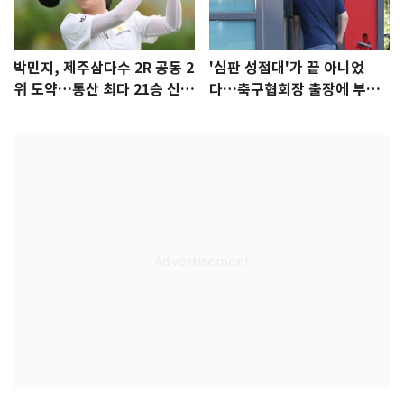
박민지, 제주삼다수 2R 공동 2
'심판 성접대'가 끝 아니었
위 도약…통산 최다 21승 신기
다…축구협회장 출장에 부인
록 도전
3회 동반 '펑펑'