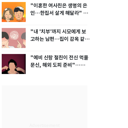
"이혼한 여사친은 생명의 은
인…한집서 살게 해달라" 남
편 요구에 '절망'
"내 '치부'까지 시모에게 보
고하는 남편…집이 감옥 같
다" 아내 고통
"예비 신랑 절친이 전신 먹물
문신, 해외 도피 준비"…예비
신부 '혼란'