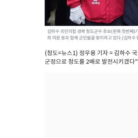
김하수 국민의힘 경북 청도군수 후보(왼쪽 첫번째)가
희 의원 등과 함께 군민들을 맞이하고 있다.(김하수 캠
(청도=뉴스1) 정우용 기자 = 김하수
군정으로 청도를 2배로 발전시키겠다"