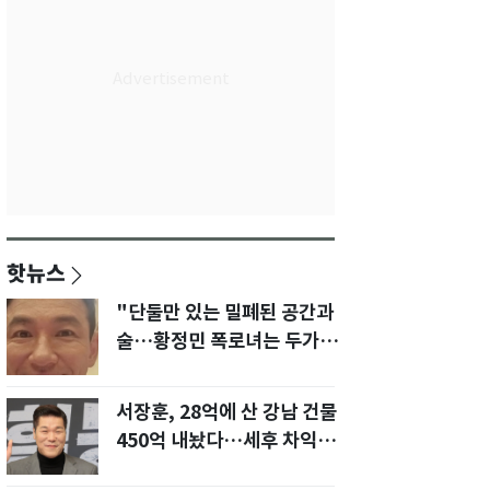
핫뉴스
"단둘만 있는 밀폐된 공간과
술…황정민 폭로녀는 두가지
에 집착했다"
서장훈, 28억에 산 강남 건물
450억 내놨다…세후 차익
280억 '잭팟'