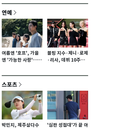
연예
여름엔 '호프', 가을
블핑 지수·제니·로제
엔 '가능한 사랑'…국
·리사, 데뷔 10주년
제영화제 수상 기대
이벤트 '완전체' 참석
감 [N이슈]
확정…기대감 UP
스포츠
박민지, 제주삼다수
'심판 성접대'가 끝 아