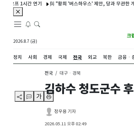
 1시간 연기
與 "황희 '버스하우스' 제안, 당과 무관한 개인 의견
크
2026.8.7 (금)
전국
정치
사회
경제
국제
외교
북한
금융ㆍ
전국
대구ㆍ경북
김하수 청도군수 후
가
정우용 기자
2026.05.11 오후 02:49