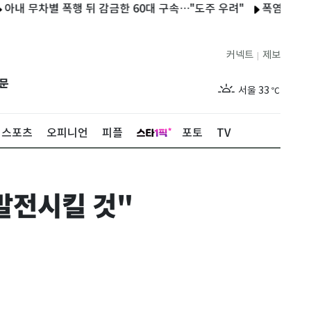
차별 폭행 뒤 감금한 60대 구속…"도주 우려"
폭염에 수원 팔달구
커넥트
제보
|
제주
29
℃
문
서울
33
℃
부산
29
℃
스포츠
오피니언
피플
포토
TV
대구
32
℃
인천
32
℃
발전시킬 것"
광주
32
℃
대전
34
℃
울산
30
℃
강릉
27
℃
제주
29
℃