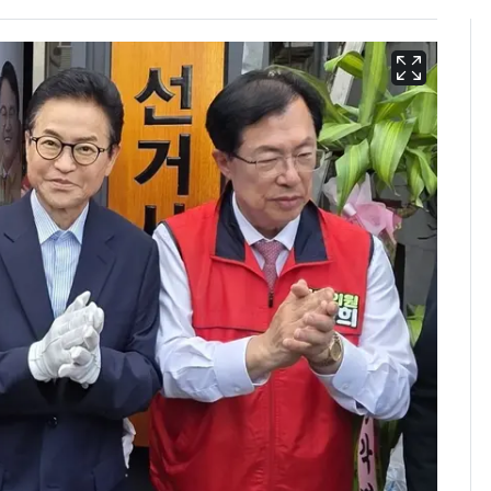
13호 태풍 '돌핀' 日오
6
키나와·가고시마현 접
근…26만명 대피령
"캐리비안 베이 여자 탈
7