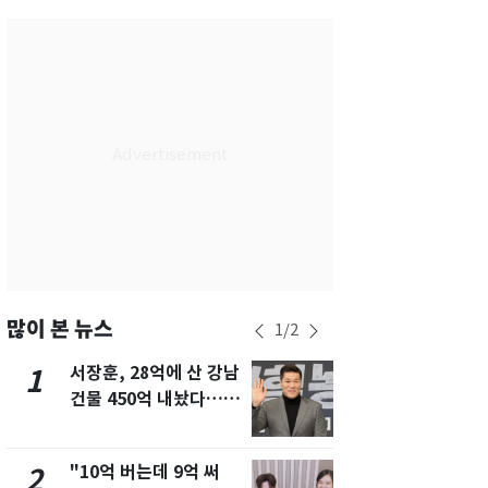
서울
33
℃
부산
29
℃
대구
32
℃
인천
32
℃
광주
32
℃
대전
34
℃
울산
30
℃
강릉
27
℃
많이 본 뉴스
1
/
2
제주
29
℃
서장훈, 28억에 산 강남
13호 태풍 '
1
6
건물 450억 내놨다…세
키나와·가고
후 차익 280억 '잭팟'
근…26만명
"10억 버는데 9억 써
"캐리비안 
2
7