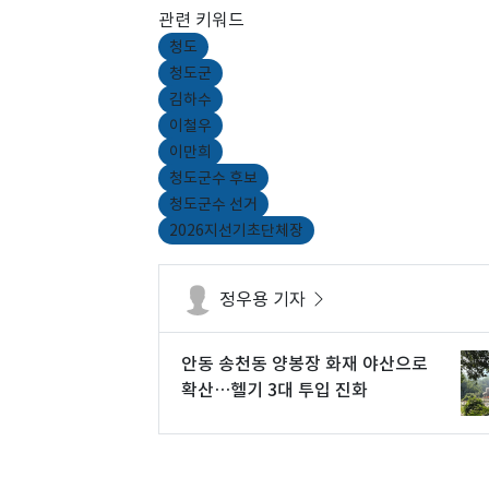
관련 키워드
청도
청도군
김하수
이철우
이만희
청도군수 후보
청도군수 선거
2026지선기초단체장
정우용 기자
안동 송천동 양봉장 화재 야산으로
확산…헬기 3대 투입 진화