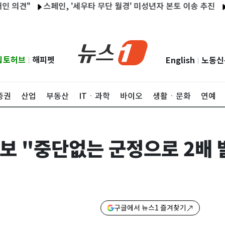
"
스페인, '세우타 무단 월경' 미성년자 본토 이송 추진
아내 무
립토허브
해피펫
English
노동신
|
|
증권
산업
부동산
ITㆍ과학
바이오
생활ㆍ문화
연예
보 "중단없는 군정으로 2배 
구글에서 뉴스1 즐겨찾기