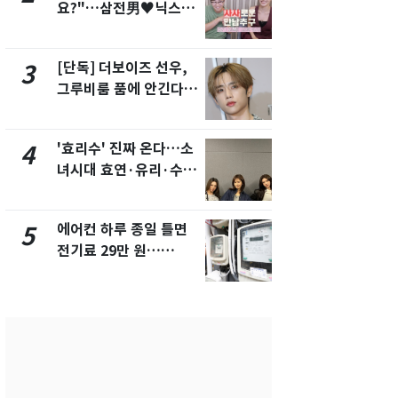
요?"…삼전男♥닉스女
의실에 남자
3:3 단체소개팅 예능 화
요"…경찰 
제
[단독] 더보이즈 선우,
전남광주 화
3
8
그루비룸 품에 안긴다…
교통사고로 
앳에어리어와 전속계약
지…6명 부
'효리수' 진짜 온다…소
[단독]중수
4
9
녀시대 효연·유리·수영
수사관 경력
유닛 출격 [N이슈]
진…법무사·
택' 유지
에어컨 하루 종일 틀면
축구협회, 
5
10
전기료 29만 원…
들 10여명 대
450kWh 넘으면 '요금
대' 의혹…
폭탄'
픽 예선 등