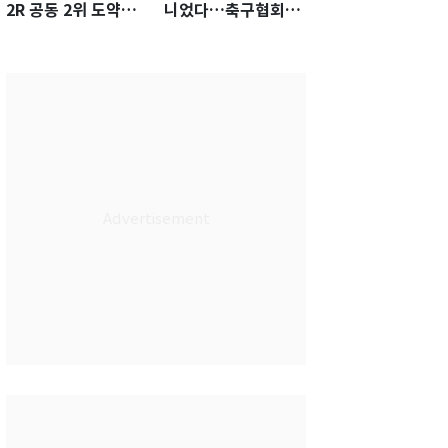
2R 공동 2위 도약…
니었다…축구협회장
통산 최다 21승 신기
출장에 부인 3회 동반
록 도전
'펑펑'