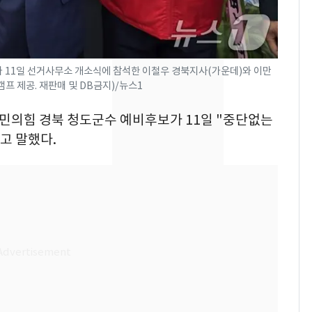
의실에 남자가 있어
요"…경찰 수사
전남광주 화정역 인근서
8
교통사고로 40대 심정
 11일 선거사무소 개소식에 참석한 이철우 경북지사(가운데)와 이만
프 제공. 재판매 및 DB금지)/뉴스1
지…6명 부상
[단독]중수청 가는 검찰
9
 국민의힘 경북 청도군수 예비후보가 11일 "중단없는
수사관 경력 합산 추
고 말했다.
진…법무사·집행관 '혜
택' 유지
축구협회, 외국인 심판
10
들 10여명 대상 '성 접
대' 의혹…월드컵·올림
픽 예선 등