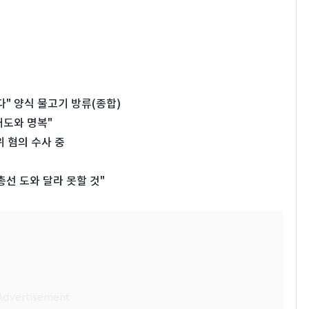
다" 양식 물고기 방류(종합)
애도와 명복"
 혐의 수사 중
총선 도와 달라 못할 것"