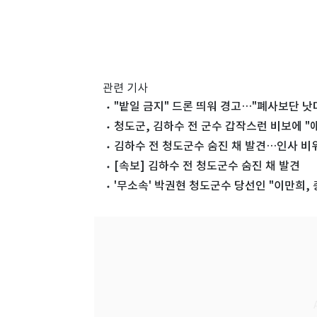
관련 기사
"밭일 금지" 드론 띄워 경고…"폐사보단 낫
청도군, 김하수 전 군수 갑작스런 비보에 "
김하수 전 청도군수 숨진 채 발견…인사 비위
[속보] 김하수 전 청도군수 숨진 채 발견
'무소속' 박권현 청도군수 당선인 "이만희, 