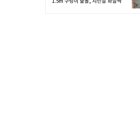
1.5m 구렁이 출몰, 시민들 화들짝