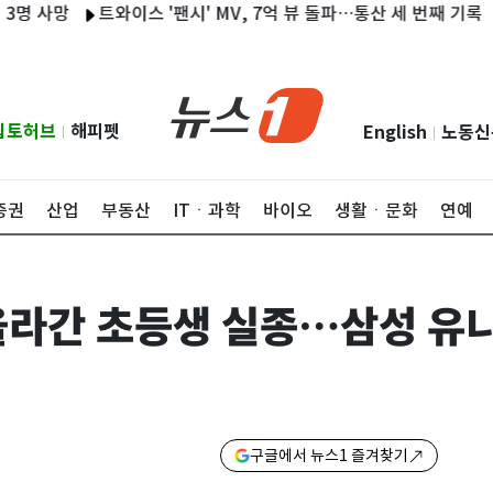
망
트와이스 '팬시' MV, 7억 뷰 돌파…통산 세 번째 기록
강원 
립토허브
해피펫
English
노동신
|
|
증권
산업
부동산
ITㆍ과학
바이오
생활ㆍ문화
연예
올라간 초등생 실종…삼성 유니
구글에서 뉴스1 즐겨찾기