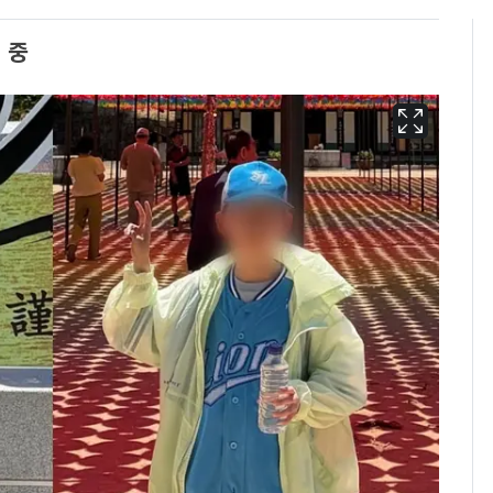
 중
13호 태풍 '돌핀' 日오
6
키나와·가고시마현 접
근…26만명 대피령
낮 최고 37도 폭염 계
7