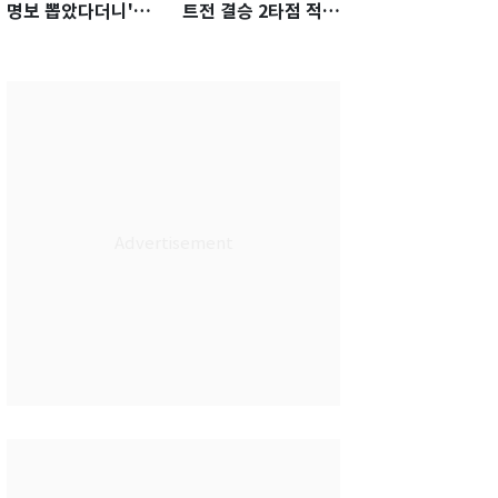
명보 뽑았다더니'…2
트전 결승 2타점 적시
년 만에 말 바꾼 이임
타…5-2 승리 견인
생