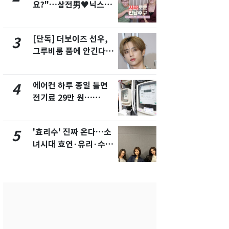
요?"…삼전男♥닉스女
속…전국 곳곳
3:3 단체소개팅 예능 화
날씨]
제
[단독] 더보이즈 선우,
[단독] 경찰,
3
8
그루비룸 품에 안긴다…
제작사 회장
앳에어리어와 전속계약
시장법 위반
에어컨 하루 종일 틀면
[단독]중수
4
9
전기료 29만 원…
수사관 경력
450kWh 넘으면 '요금
진…법무사·
폭탄'
택' 유지
'효리수' 진짜 온다…소
"캐리비안 
5
10
녀시대 효연·유리·수영
의실에 남자
유닛 출격 [N이슈]
요"…경찰 