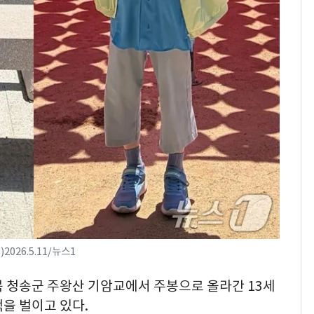
속…전국 곳곳 비 [오늘
날씨]
[단독] 경찰, '김부장'
8
제작사 회장 수사…자본
시장법 위반 의혹
[단독]중수청 가는 검찰
9
수사관 경력 합산 추
진…법무사·집행관 '혜
택' 유지
"캐리비안 베이 여자 탈
10
의실에 남자가 있어
요"…경찰 수사
2026.5.11/뉴스1
경북 청송군 주왕산 기암교에서 주봉으로 올라간 13세
을 벌이고 있다.