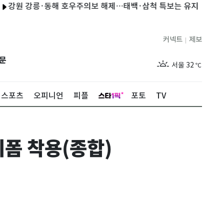
강릉·동해 호우주의보 해제…태백·삼척 특보는 유지
블랙핑크, 팬
커넥트
제보
|
제주
29
℃
문
서울
32
℃
부산
30
℃
스포츠
오피니언
피플
포토
TV
대구
29
℃
인천
34
℃
폼 착용(종합)
광주
33
℃
대전
27
℃
울산
30
℃
강릉
21
℃
제주
29
℃