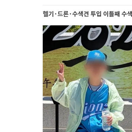
헬기·드론·수색견 투입 이틀째 수색