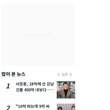
서울
32
℃
부산
30
℃
대구
29
℃
인천
34
℃
광주
33
℃
대전
27
℃
울산
30
℃
강릉
21
℃
많이 본 뉴스
1
/
2
제주
29
℃
서장훈, 28억에 산 강남
13호 태풍 '
1
6
건물 450억 내놨다…세
키나와·가고
후 차익 280억 '잭팟'
근…26만명
"10억 버는데 9억 써
낮 최고 37
2
7