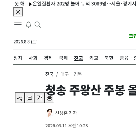
못 해
온열질환자 202명 늘어 누적 3089명…서울·경기서 3명 사
크
2026.8.8 (토)
전국
정치
사회
경제
국제
외교
북한
금융ㆍ
전국
대구ㆍ경북
청송 주왕산 주봉 
가
신성훈 기자
2026.05.11 오전 10:23