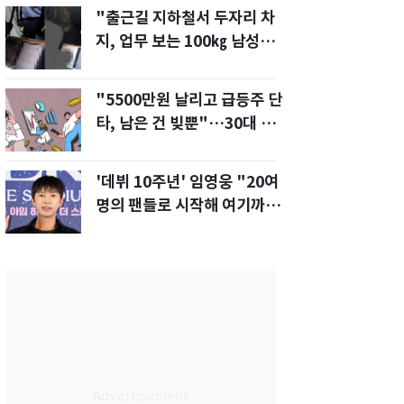
"출근길 지하철서 두자리 차
지, 업무 보는 100㎏ 남성…
부딪히면 신경질"
"5500만원 날리고 급등주 단
타, 남은 건 빚뿐"…30대 여
성 파혼 위기
'데뷔 10주년' 임영웅 "20여
명의 팬들로 시작해 여기까
지…진심 감사"