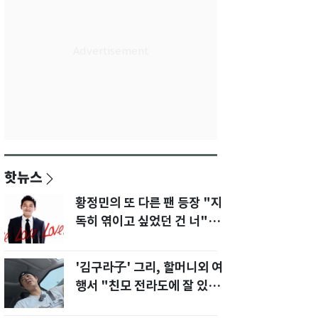
핫뉴스
황정민의 또 다른 팬 등장 "지
독히 엮이고 싶었던 건 너" 폭
로녀 직격
'김구라子' 그리, 할머니외 여
행서 "친모 전라도에 잘 있
어"…유튜브서 언급