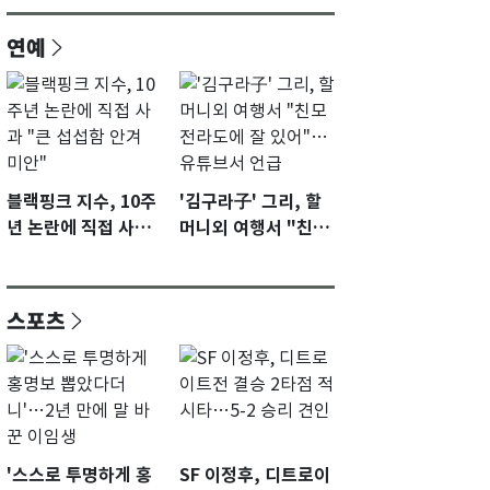
연예
블랙핑크 지수, 10주
'김구라子' 그리, 할
년 논란에 직접 사과
머니외 여행서 "친모
"큰 섭섭함 안겨 미
전라도에 잘 있어"…
안"
유튜브서 언급
스포츠
'스스로 투명하게 홍
SF 이정후, 디트로이