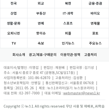
전국
외교
북한
금융·증권
산업
부동산
IT·과학
바이오
생활·문화
연예
스포츠
연재물
오피니언
핫이슈
피플
포토
TV
속보
인기뉴스
주요뉴스
회사소개
광고/제휴·구매문의
이용약관·정책
고충처리
대표이사/발행인 : 이영섭
|
편집인 : 채원배
|
편집국장 : 김기성
|
주소 : 서울시 종로구 종로 47 (공평동,SC빌딩17층)
|
사업자등록번호 : 101-86-62870
|
고충처리인 : 김성환
|
청소년보호책임자 : 안병길
|
통신판매업신고 : 서울종로 0676호
|
등록일 : 2011. 05. 26
|
제호 : 뉴스1코리아(읽기: 뉴스원코리아)
|
대표 전화 : 02-397-7000
|
대표 이메일 :
webmaster@news1.kr
Copyright ⓒ 뉴스1. All rights reserved. 무단 사용 및 재배포, AI학습