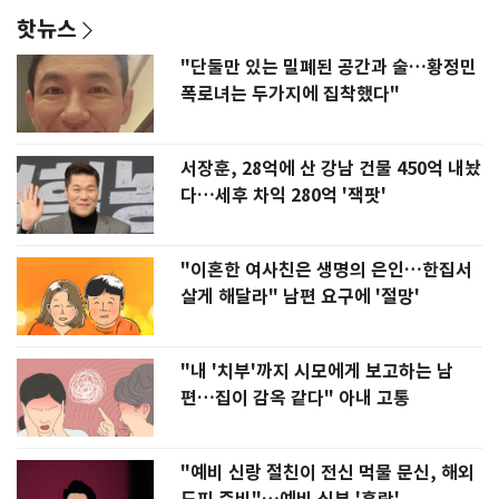
핫뉴스
"단둘만 있는 밀폐된 공간과 술…황정민
폭로녀는 두가지에 집착했다"
서장훈, 28억에 산 강남 건물 450억 내놨
다…세후 차익 280억 '잭팟'
"이혼한 여사친은 생명의 은인…한집서
살게 해달라" 남편 요구에 '절망'
"내 '치부'까지 시모에게 보고하는 남
편…집이 감옥 같다" 아내 고통
"예비 신랑 절친이 전신 먹물 문신, 해외