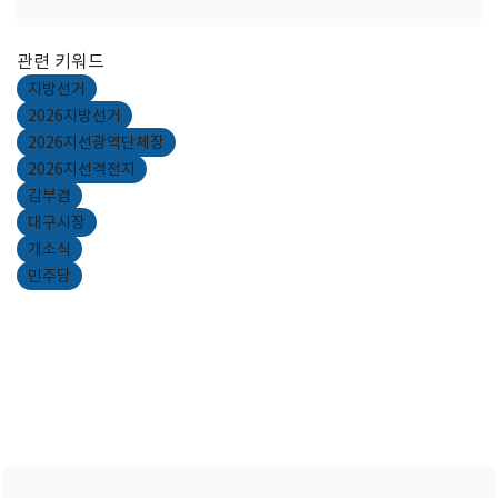
관련 키워드
지방선거
2026지방선거
2026지선광역단체장
2026지선격전지
김부겸
대구시장
개소식
민주당