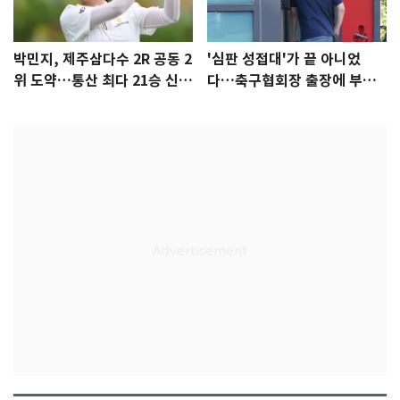
박민지, 제주삼다수 2R 공동 2
'심판 성접대'가 끝 아니었
위 도약…통산 최다 21승 신기
다…축구협회장 출장에 부인
록 도전
3회 동반 '펑펑'