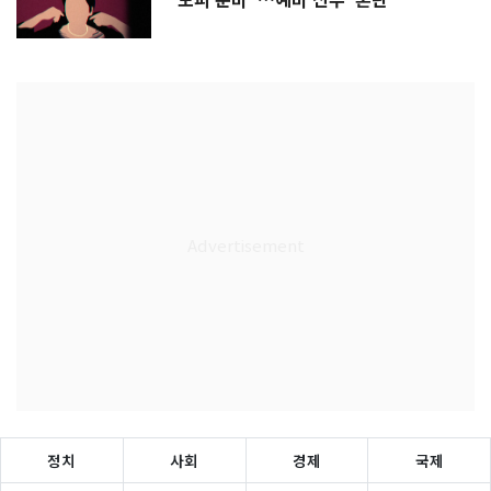
도피 준비"…예비 신부 '혼란'
정치
사회
경제
국제