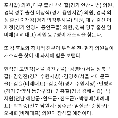
포시갑) 의원, 대구 출신 박해철(경기 안산시병) 의원,
경북 경주 출신 이상식(경기 용인시갑) 의원, 경북 의
성 출신 이재강(경기 의정부시을) 의원, 대구 출신 이
재정(경기 안양시 동안구을) 의원, 경북 영주 출신 임
미애(비례대표) 의원 등 7명이 개소식을 찾는다.
또 김 후보와 정치적 친분이 두터운 전·현직 의원들이
개소식을 찾아 세 과시에 힘을 보탠다.
현직인 고민정(서울 광진구을)·김영배(서울 성북구
갑)·김영진(경기 수원시병)·김영호(서울 서대문구
을)·김윤(비례대표)·김준혁(경기 수원시정)·민병덕
(경기 안양시 동안구갑)·민홍철(경남 김해시갑)·박
지원(전남 해남군·완도군·진도군)·박홍배(비례대
표)·박희승(전북 남원시·장수군·임실군·순창군)·
오세희(비례대표) 의원이 참석할 예정이다.