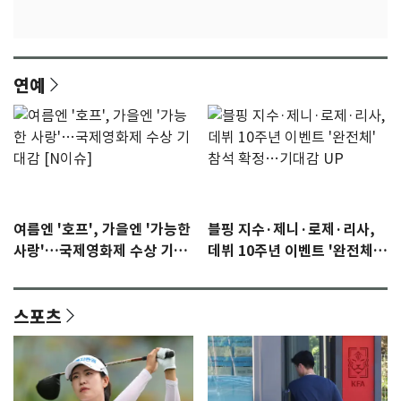
연예
여름엔 '호프', 가을엔 '가능한
블핑 지수·제니·로제·리사,
사랑'…국제영화제 수상 기대
데뷔 10주년 이벤트 '완전체'
감 [N이슈]
참석 확정…기대감 UP
스포츠