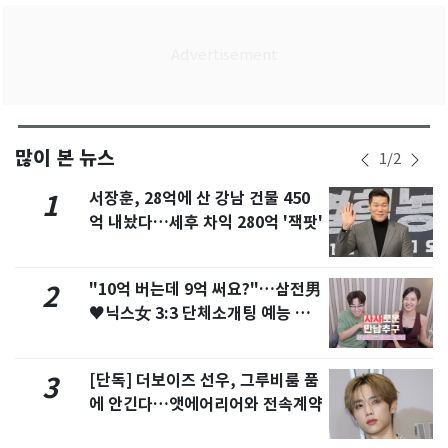
많이 본 뉴스
1
/
2
서장훈, 28억에 산 강남 건물 450
1
억 내놨다…세후 차익 280억 '잭팟'
"10억 버는데 9억 써요?"…삼전男
2
♥닉스女 3:3 단체소개팅 예능 화
제
[단독] 더보이즈 선우, 그루비룸 품
3
에 안긴다…앳에어리어와 전속계약