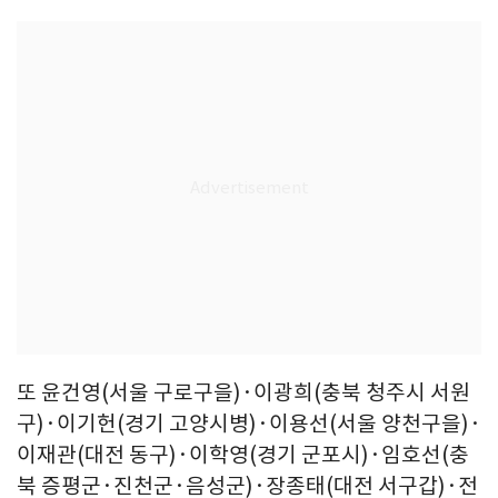
또 윤건영(서울 구로구을)·이광희(충북 청주시 서원
구)·이기헌(경기 고양시병)·이용선(서울 양천구을)·
이재관(대전 동구)·이학영(경기 군포시)·임호선(충
북 증평군·진천군·음성군)·장종태(대전 서구갑)·전