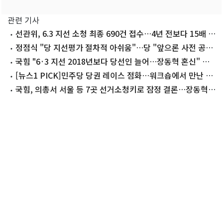
관련 기사
선관위, 6.3 지선 소청 최종 690건 접수…4년 전보다 15배 폭
증(종합)
정점식 "당 지선평가 절차적 아쉬움"…당 "앞으론 사전 공
유"
국힘 "6·3 지선 2018년보다 당선인 늘어…장동혁 혼신" 자
평
[뉴스1 PICK]민주당 당권 레이스 점화…워크숍에서 만난 정
청래·김민석
국힘, 의총서 서울 등 7곳 선거소청키로 잠정 결론…장동혁
사퇴론 '분출'