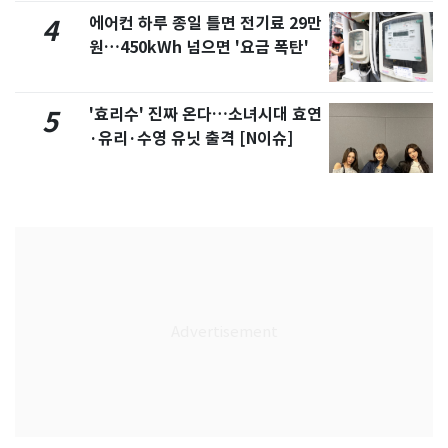
에어컨 하루 종일 틀면 전기료 29만
4
원…450kWh 넘으면 '요금 폭탄'
'효리수' 진짜 온다…소녀시대 효연
5
·유리·수영 유닛 출격 [N이슈]