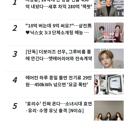
1
억 내놨다…세후 차익 280억 '잭팟'
"10억 버는데 9억 써요?"…삼전男
2
♥닉스女 3:3 단체소개팅 예능 화
제
[단독] 더보이즈 선우, 그루비룸 품
3
에 안긴다…앳에어리어와 전속계약
에어컨 하루 종일 틀면 전기료 29만
4
원…450kWh 넘으면 '요금 폭탄'
'효리수' 진짜 온다…소녀시대 효연
5
·유리·수영 유닛 출격 [N이슈]