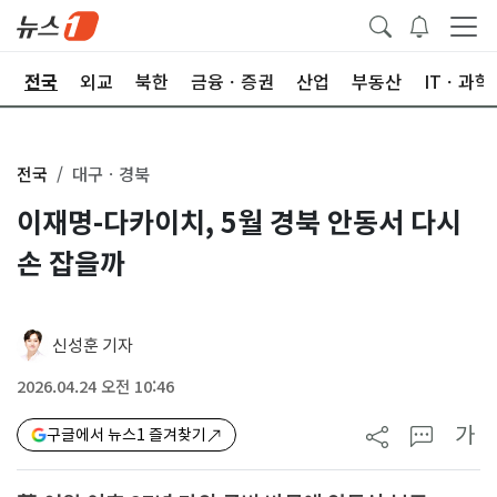
제
전국
외교
북한
금융ㆍ증권
산업
부동산
ITㆍ과학
전국
대구ㆍ경북
이재명-다카이치, 5월 경북 안동서 다시
손 잡을까
신성훈 기자
2026.04.24 오전 10:46
가
구글에서 뉴스1 즐겨찾기