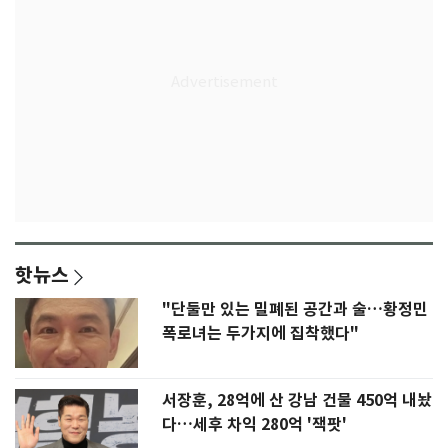
핫뉴스
"단둘만 있는 밀폐된 공간과 술…황정민
폭로녀는 두가지에 집착했다"
서장훈, 28억에 산 강남 건물 450억 내놨
다…세후 차익 280억 '잭팟'