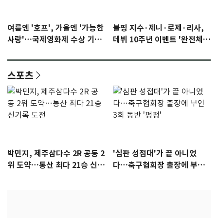
여름엔 '호프', 가을엔 '가능한
블핑 지수·제니·로제·리사,
사랑'…국제영화제 수상 기대
데뷔 10주년 이벤트 '완전체'
감 [N이슈]
참석 확정…기대감 UP
스포츠
박민지, 제주삼다수 2R 공동 2
'심판 성접대'가 끝 아니었
위 도약…통산 최다 21승 신기
다…축구협회장 출장에 부인
록 도전
3회 동반 '펑펑'