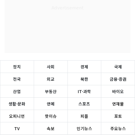
정치
사회
경제
국제
전국
외교
북한
금융·증권
산업
부동산
IT·과학
바이오
생활·문화
연예
스포츠
연재물
오피니언
핫이슈
피플
포토
TV
속보
인기뉴스
주요뉴스