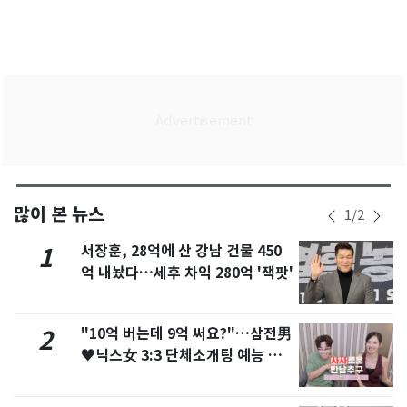
많이 본 뉴스
1
/
2
서장훈, 28억에 산 강남 건물 450
1
억 내놨다…세후 차익 280억 '잭팟'
"10억 버는데 9억 써요?"…삼전男
2
♥닉스女 3:3 단체소개팅 예능 화
제