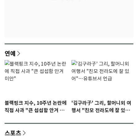
연예
블랙핑크 지수, 10주년 논란에
'김구라子' 그리, 할머니외 여
직접 사과 "큰 섭섭함 안겨 미
행서 "친모 전라도에 잘 있
안"
어"…유튜브서 언급
스포츠