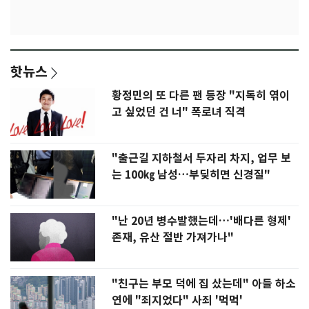
핫뉴스
황정민의 또 다른 팬 등장 "지독히 엮이
고 싶었던 건 너" 폭로녀 직격
"출근길 지하철서 두자리 차지, 업무 보
는 100㎏ 남성…부딪히면 신경질"
"난 20년 병수발했는데…'배다른 형제'
존재, 유산 절반 가져가나"
"친구는 부모 덕에 집 샀는데" 아들 하소
연에 "죄지었다" 사죄 '먹먹'