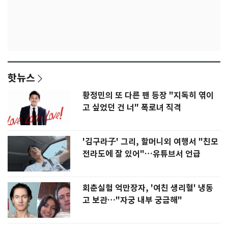
핫뉴스
황정민의 또 다른 팬 등장 "지독히 엮이
고 싶었던 건 너" 폭로녀 직격
'김구라子' 그리, 할머니외 여행서 "친모
전라도에 잘 있어"…유튜브서 언급
회춘실험 억만장자, '여친 생리혈' 냉동
고 보관…"자궁 내부 궁금해"