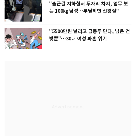
"출근길 지하철서 두자리 차지, 업무 보
는 100㎏ 남성…부딪히면 신경질"
"5500만원 날리고 급등주 단타, 남은 건
빚뿐"…30대 여성 파혼 위기