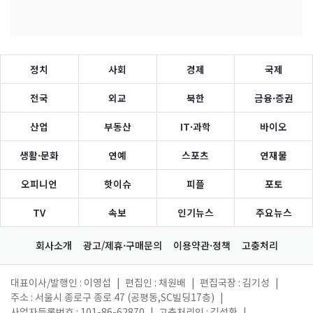
정치
사회
경제
국제
전국
외교
북한
금융·증권
산업
부동산
IT·과학
바이오
생활·문화
연예
스포츠
연재물
오피니언
핫이슈
피플
포토
TV
속보
인기뉴스
주요뉴스
회사소개
광고/제휴·구매문의
이용약관·정책
고충처리
대표이사/발행인 : 이영섭
|
편집인 : 채원배
|
편집국장 : 김기성
|
주소 : 서울시 종로구 종로 47 (공평동,SC빌딩17층)
|
사업자등록번호 : 101-86-62870
|
고충처리인 : 김성환
|