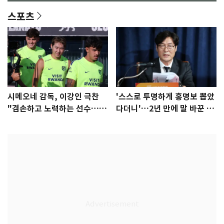
스포츠
시메오네 감독, 이강인 극찬
'스스로 투명하게 홍명보 뽑았
"겸손하고 노력하는 선수…좋
다더니'…2년 만에 말 바꾼 이
은 첫인상"
임생