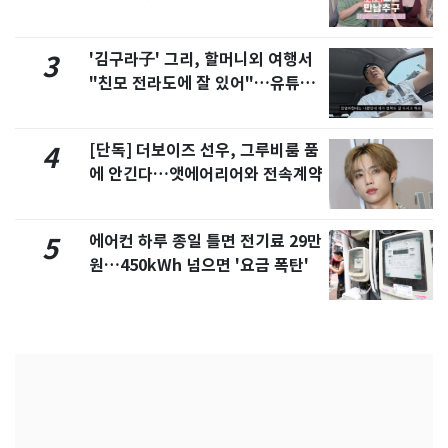
제
'김구라子' 그리, 할머니외 여행서
3
"친모 전라도에 잘 있어"…유튜브
서 언급
[단독] 더보이즈 선우, 그루비룸 품
4
에 안긴다…앳에어리어와 전속계약
에어컨 하루 종일 틀면 전기료 29만
5
원…450kWh 넘으면 '요금 폭탄'