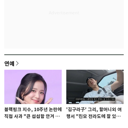
연예
블랙핑크 지수, 10주년 논란에
'김구라子' 그리, 할머니외 여
직접 사과 "큰 섭섭함 안겨 미
행서 "친모 전라도에 잘 있
안"
어"…유튜브서 언급