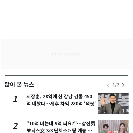
많이 본 뉴스
1
/
2
서장훈, 28억에 산 강남 건물 450
1
억 내놨다…세후 차익 280억 '잭팟'
"10억 버는데 9억 써요?"…삼전男
2
♥닉스女 3:3 단체소개팅 예능 화