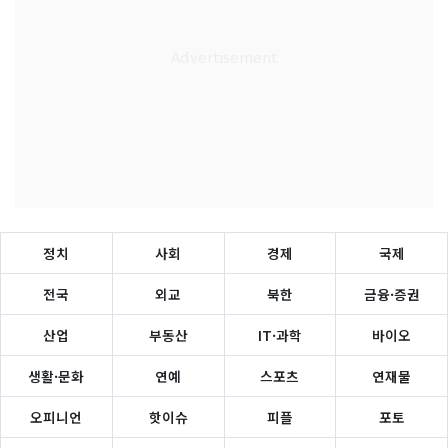
정치
사회
경제
국제
전국
외교
북한
금융·증권
산업
부동산
IT·과학
바이오
생활·문화
연예
스포츠
연재물
오피니언
핫이슈
피플
포토