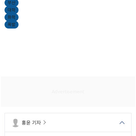
부산
대학
화학
폭발
홍윤 기자