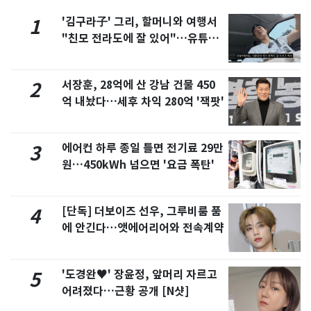
'김구라子' 그리, 할머니와 여행서
1
"친모 전라도에 잘 있어"…유튜브
서 언급
서장훈, 28억에 산 강남 건물 450
2
억 내놨다…세후 차익 280억 '잭팟'
에어컨 하루 종일 틀면 전기료 29만
3
원…450kWh 넘으면 '요금 폭탄'
[단독] 더보이즈 선우, 그루비룸 품
4
에 안긴다…앳에어리어와 전속계약
'도경완♥' 장윤정, 앞머리 자르고
5
어려졌다…근황 공개 [N샷]