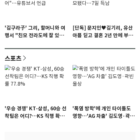
'김구라子' 그리, 할머니와 여
[단독] 문지인♥김기리, 유산
행서 "친모 전라도에 잘 있
아픔 딛고 결혼 2년 만에 부모
어"…유튜브서 언급
됐다…7일 득남
스포츠
'우승 경쟁' KT-삼성, 60승 선
'폭염 방학'에 개인 타이틀도
착팀은 어디?…KS 직행 확률
영향…'AG 차출' 김도영·곽빈
77.8%
울상