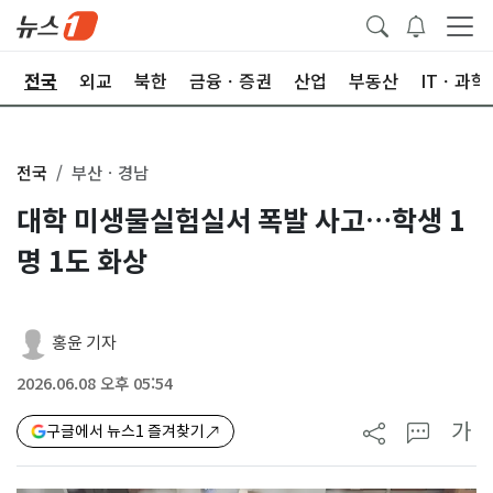
제
전국
외교
북한
금융ㆍ증권
산업
부동산
ITㆍ과학
전국
부산ㆍ경남
대학 미생물실험실서 폭발 사고…학생 1
명 1도 화상
홍윤 기자
2026.06.08 오후 05:54
가
구글에서 뉴스1 즐겨찾기