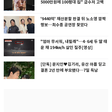
5000만원에 100평대 집" 금수저 고백
'9440억' 재산분할 판결 뒤 노소영 깜짝
행보…최수종 공연장 찾았다
"엄마 무서워, 내릴래"…4·6세 두 딸 태
운 채 194㎞/h 살인 질주[영상]
[단독] 문지인♥김기리, 유산 아픔 딛고
결혼 2년 만에 부모됐다…7일 득남