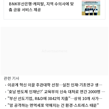
BNK부산은행·캐피탈, 지역 수의사에 맞
춤 금융 서비스 제공
관련 기사
이공계 혁신 이끌 주관대학 선정…실전 인재·기초연구 생태
계 조성
'호남 반도체 인재난?' 교육부의 신속 대처로 연간 2000명 배
출
"부산 선도기업, R&D에 3842억 지출"…상위 10개 사가
80% 차지
"암 공격하는 면역세포 약해지는 건 환경·스트레스 때문"