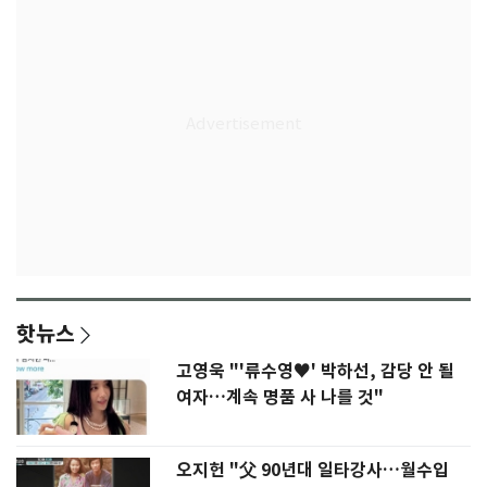
핫뉴스
고영욱 "'류수영♥' 박하선, 감당 안 될
여자…계속 명품 사 나를 것"
오지헌 "父 90년대 일타강사…월수입