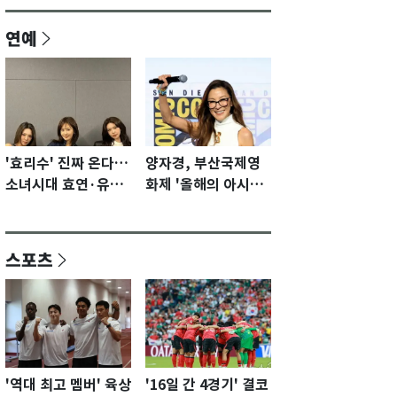
연예
'효리수' 진짜 온다…
양자경, 부산국제영
소녀시대 효연·유리·
화제 '올해의 아시아
수영 유닛 출격 [N이
영화인상' 수상…15
슈]
년만에 부산 온다
스포츠
'역대 최고 멤버' 육상
'16일 간 4경기' 결코