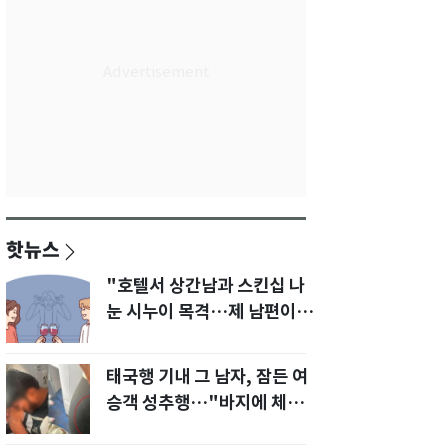
핫뉴스
"호텔서 상간남과 스킨십 나
눈 시누이 목격…제 남편이
입 다물라 하네요"
태국행 기내 그 남자, 잠든 여
승객 성추행…"바지에 체액
까지 묻었다"