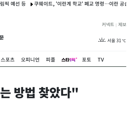
선 등
쿠웨이트, '이란계 학교' 폐교 명령…이란 공습 대응
부산
커넥트
제보
|
제주
28
℃
문
서울
31
℃
부산
28
℃
스포츠
오피니언
피플
포토
TV
대구
30
℃
인천
30
℃
는 방법 찾았다"
광주
28
℃
대전
31
℃
울산
27
℃
강릉
25
℃
제주
28
℃