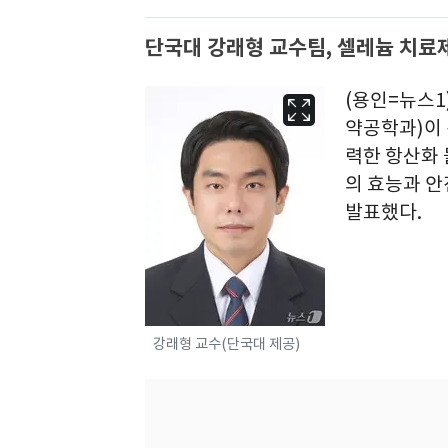
단국대 강래형 교수팀, 셀레늄 치료제
(용인=뉴스1
약공학과)이
력한 항산화 
의 효능과 안
발표했다.
강래형 교수(단국대 제공)