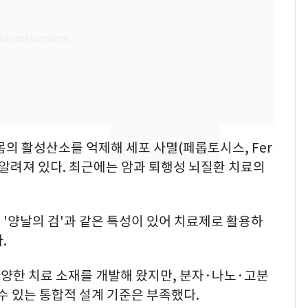
돌파하나…한낮 39도
폭염[오늘날씨]
SK하이닉스 또 프리마
8
켓 하한가…달랑 11주
에 시초가 소동
[단독]"이번 역은 신논
9
현, 토스역입니다"…서
몸의 활성산소를 억제해 세포 사멸(페롭토시스, Fer
울 지하철에 토스 이름
새겼다
질로 알려져 있다. 최근에는 암과 퇴행성 뇌질환 치료의
"캐리비안 베이 여자 탈
10
의실에 남자가 있어
요"…경찰 수사
'양날의 검'과 같은 특성이 있어 치료제로 활용하
.
양한 치료 소재를 개발해 왔지만, 분자·나노·고분
 수 있는 통합적 설계 기준은 부족했다.