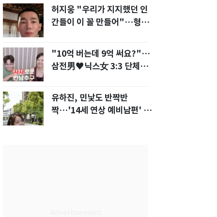
허지웅 "우리가 지지했던 인
간들이 이 꼴 만들어"…형소
법 개정안에 발끈
"10억 버는데 9억 써요?"…
삼전男♥닉스女 3:3 단체소
개팅 예능 화제
유하진, 민낯도 반짝반
짝…'14세 연상 예비남편' 강
균성이 반한 청순 미모