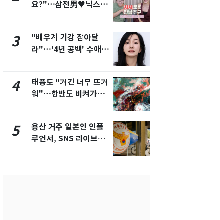
요?"…삼전男♥닉스女
돌파하나…한
3:3 단체소개팅 예능 화
폭염[오늘날
제
"배우계 기강 잡아달
SK하이닉스
3
8
라"…'4년 공백' 수애,
켓 하한가…
SNS 오픈·프로필 공개
에 시초가 
화제
태풍도 "거긴 너무 뜨거
[단독]"이번
4
9
워"…한반도 비켜가는
현, 토스역
'돌핀'과 '찬홈'
울 지하철에
새겼다
용산 거주 일본인 인플
"캐리비안 
5
10
루언서, SNS 라이브방
의실에 남자
송 도중 사망
요"…경찰 