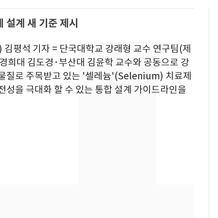
 설계 새 기준 제시
) 김평석 기자 = 단국대학교 강래형 교수 연구팀(제
 경희대 김도경·부산대 김윤학 교수와 공동으로 강
물질로 주목받고 있는 '셀레늄'(Selenium) 치료제
전성을 극대화 할 수 있는 통합 설계 가이드라인을
삼성전자·SK하이닉스
6
"주주 환원 의미 있게
확대할 것" 약속
펄펄 끓는 서울, 40도
7