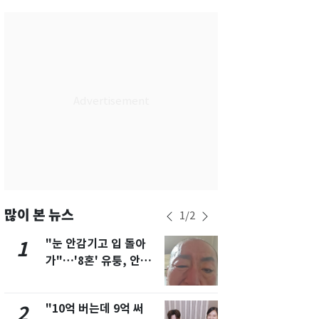
서울
31
℃
부산
28
℃
대구
30
℃
인천
30
℃
광주
28
℃
대전
31
℃
울산
27
℃
강릉
25
℃
많이 본 뉴스
1
/
2
제주
28
℃
"눈 안감기고 입 돌아
삼성전자·S
1
6
가"…'8혼' 유퉁, 안면
"주주 환원 
마비 근황 유튜브서 공
확대할 것" 
개
"10억 버는데 9억 써
펄펄 끓는 서
2
7