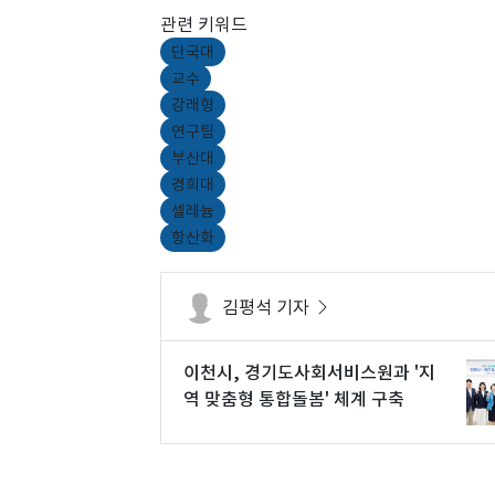
관련 키워드
단국대
교수
강래형
연구팀
부산대
경희대
셀레늄
항산화
김평석 기자
이천시, 경기도사회서비스원과 '지
역 맞춤형 통합돌봄' 체계 구축