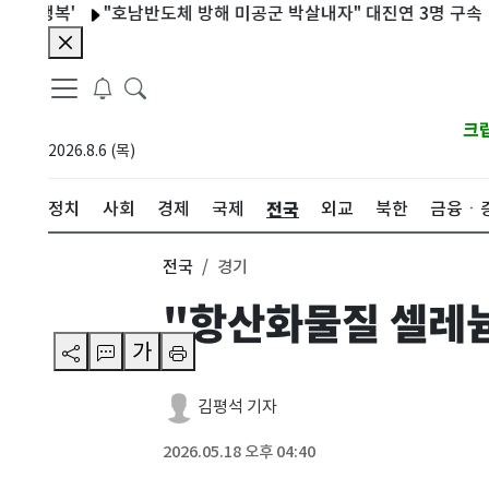
복'
"호남반도체 방해 미공군 박살내자" 대진연 3명 구속
축구
크
2026.8.6 (목)
전국
정치
사회
경제
국제
외교
북한
금융ㆍ
전국
경기
"항산화물질 셀레늄
가
김평석 기자
2026.05.18 오후 04:40