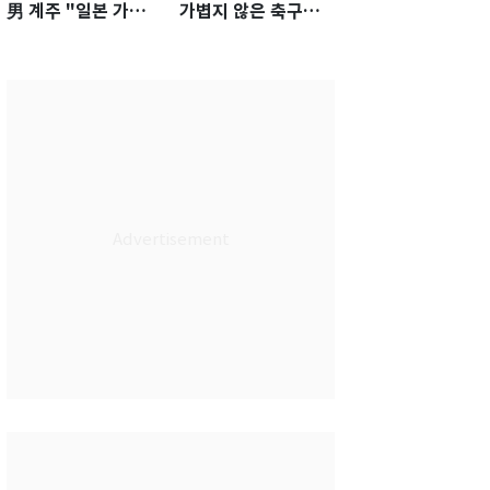
男 계주 "일본 가뿐히
가볍지 않은 축구대
넘고 AG 金 따겠다"
표팀 '임시 감독' 무게