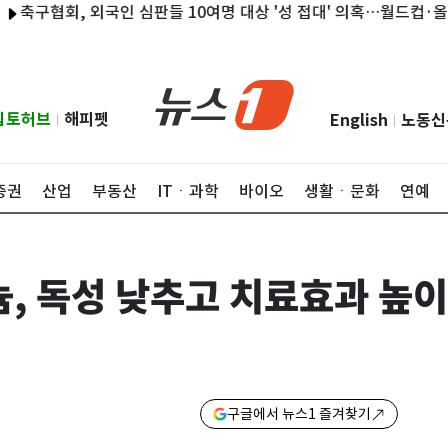
협회, 외국인 심판들 10여명 대상 '성 접대' 의혹…월드컵·올림픽 예
립토허브
해피펫
English
노동신
|
|
증권
산업
부동산
ITㆍ과학
바이오
생활ㆍ문화
연예
, 독성 낮추고 치료효과 높이
구글에서 뉴스1 즐겨찾기