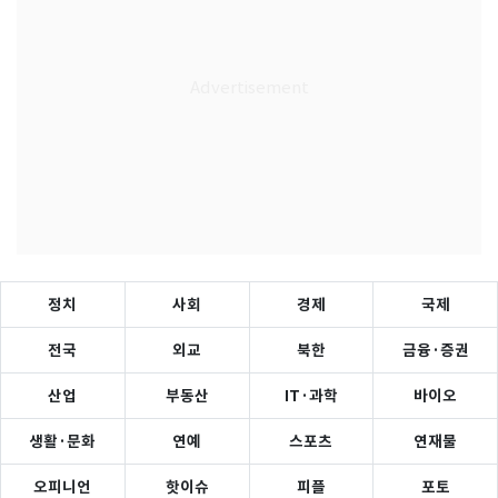
정치
사회
경제
국제
전국
외교
북한
금융·증권
산업
부동산
IT·과학
바이오
생활·문화
연예
스포츠
연재물
오피니언
핫이슈
피플
포토