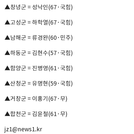
▲창녕군 = 성낙인(67·국힘)
▲고성군 = 하학열(67·국힘)
▲남해군 = 류경완(60·민주)
▲하동군 = 김현수(57·국힘)
▲함양군 = 진병영(61·국힘)
▲산청군 = 유명현(59·국힘)
▲거창군 = 이홍기(67·무)
▲합천군 = 김윤철(61·무)
jz1@news1.kr