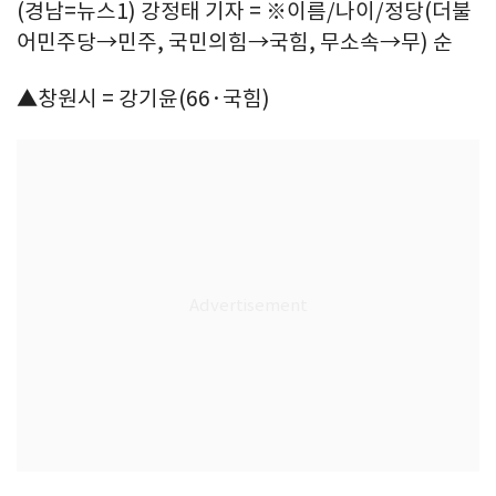
(경남=뉴스1) 강정태 기자 = ※이름/나이/정당(더불
어민주당→민주, 국민의힘→국힘, 무소속→무) 순
▲창원시 = 강기윤(66·국힘)