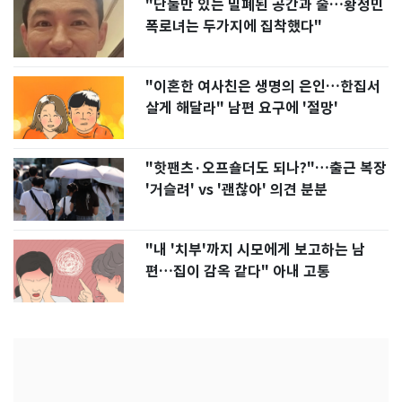
"단둘만 있는 밀폐된 공간과 술…황정민
폭로녀는 두가지에 집착했다"
"이혼한 여사친은 생명의 은인…한집서
살게 해달라" 남편 요구에 '절망'
"핫팬츠·오프숄더도 되나?"…출근 복장
'거슬려' vs '괜찮아' 의견 분분
"내 '치부'까지 시모에게 보고하는 남
편…집이 감옥 같다" 아내 고통