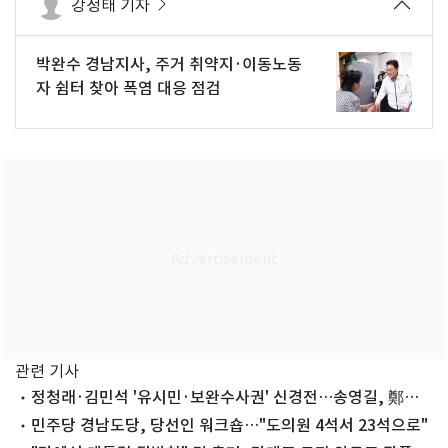
강정태 기자
박완수 경남지사, 주거 취약지·이동노동
자 쉼터 찾아 폭염 대응 점검
관련 기사
정청래·김민석 '유시민·보완수사권' 신경전…송영길, 鄭에
견제구
민주당 경남도당, 당선인 워크숍…"도의원 4석서 23석으로"