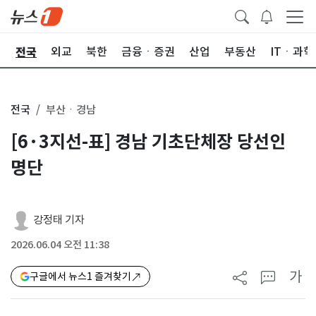
전국
제
외교
북한
금융ㆍ증권
산업
부동산
ITㆍ과학
전국
부산ㆍ경남
[6·3지선-표] 경남 기초단체장 당선인
명단
강정태 기자
2026.06.04 오전 11:38
가
구글에서 뉴스1 즐겨찾기