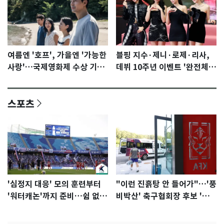
여름엔 '호프', 가을엔 '가능한
블핑 지수·제니·로제·리사,
사랑'…국제영화제 수상 기대
데뷔 10주년 이벤트 '완전체'
감 [N이슈]
참석 확정…기대감 UP
스포츠
'심정지 대응' 모의 훈련부터
"이런 진흙탕 안 들어가"…'풍
'워터캐논'까지 준비…쉼 없는
비박산' 축구협회장 후보 '실
K리그
종'