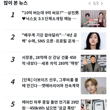
많이 본 뉴스
1
/
2
"10억 버는데 9억 써요?"…삼전男
1
♥닉스女 3:3 단체소개팅 예능 화
제
"배우계 기강 잡아달라"…'4년 공
2
백' 수애, SNS 오픈·프로필 공개
화제
서장훈, 28억에 산 강남 건물 450
3
억 내놨다…세후 차익 280억 '잭팟'
[단독] 더보이즈 선우, 그루비룸 품
4
에 안긴다…앳에어리어와 전속계약
에어컨 하루 종일 틀면 전기료 29만
5
원…450kWh 넘으면 '요금 폭탄'