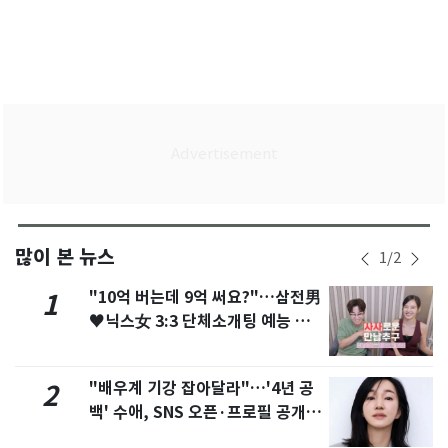
많이 본 뉴스
1
/
2
"10억 버는데 9억 써요?"…삼전男
1
♥닉스女 3:3 단체소개팅 예능 화
제
"배우계 기강 잡아달라"…'4년 공
2
백' 수애, SNS 오픈·프로필 공개
화제