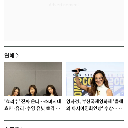
연예
'효리수' 진짜 온다…소녀시대
양자경, 부산국제영화제 '올해
효연·유리·수영 유닛 출격 [N
의 아시아영화인상' 수상…15
이슈]
년만에 부산 온다