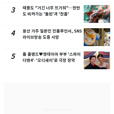
태풍도 "거긴 너무 뜨거워"…한반
3
도 비켜가는 '돌핀'과 '찬홈'
용산 거주 일본인 인플루언서, SNS
4
라이브방송 도중 사망
톰 홀랜드♥젠데이아 부부 '스파이
5
더맨4'·'오디세이'로 극장 장악