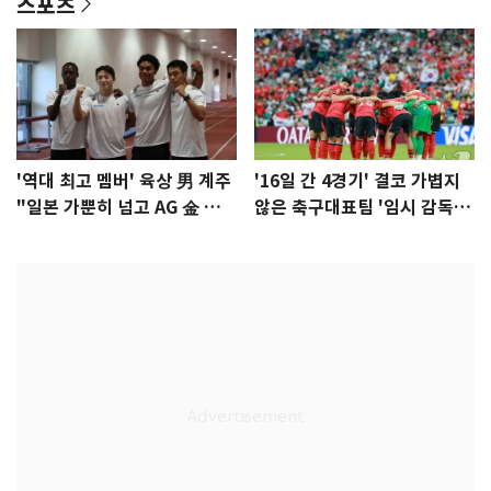
스포츠
'역대 최고 멤버' 육상 男 계주
'16일 간 4경기' 결코 가볍지
"일본 가뿐히 넘고 AG 金 따겠
않은 축구대표팀 '임시 감독'
다"
무게