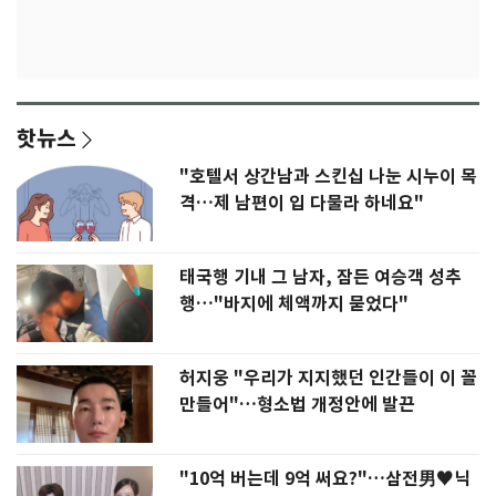
핫뉴스
"호텔서 상간남과 스킨십 나눈 시누이 목
격…제 남편이 입 다물라 하네요"
태국행 기내 그 남자, 잠든 여승객 성추
행…"바지에 체액까지 묻었다"
허지웅 "우리가 지지했던 인간들이 이 꼴
만들어"…형소법 개정안에 발끈
"10억 버는데 9억 써요?"…삼전男♥닉