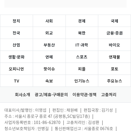
정치
사회
경제
국제
전국
외교
북한
금융·증권
산업
부동산
IT·과학
바이오
생활·문화
연예
스포츠
연재물
오피니언
핫이슈
피플
포토
TV
속보
인기뉴스
주요뉴스
회사소개
광고/제휴·구매문의
이용약관·정책
고충처리
대표이사/발행인 : 이영섭
|
편집인 : 채원배
|
편집국장 : 김기성
|
주소 : 서울시 종로구 종로 47 (공평동,SC빌딩17층)
|
사업자등록번호 : 101-86-62870
|
고충처리인 : 김성환
|
청소년보호책임자 : 안병길
|
통신판매업신고 : 서울종로 0676호
|