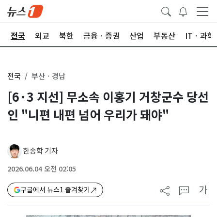
제
전국
외교
북한
금융ㆍ증권
산업
부동산
ITㆍ과학
전국
부산ㆍ경남
[6·3 지선] 무소속 이홍기 거창군수 당선
인 "니편 내편 넘어 우리가 돼야"
한송학 기자
2026.06.04 오전 02:05
가
구글에서 뉴스1 즐겨찾기