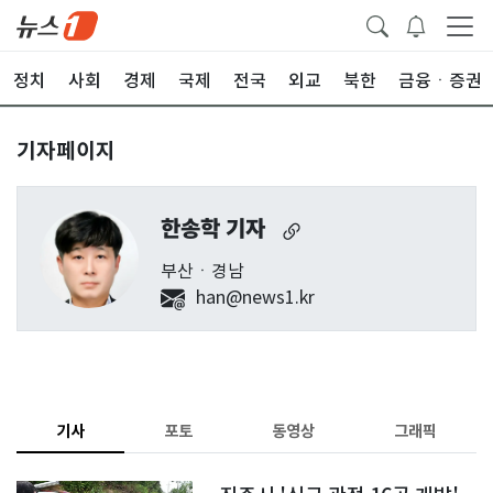
정치
사회
경제
국제
전국
외교
북한
금융ㆍ증권
기자페이지
한송학 기자
부산ㆍ경남
han@news1.kr
기사
포토
동영상
그래픽