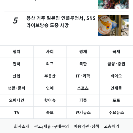
용산 거주 일본인 인플루언서, SNS
5
라이브방송 도중 사망
정치
사회
경제
국제
전국
외교
북한
금융·증권
산업
부동산
IT·과학
바이오
생활·문화
연예
스포츠
연재물
오피니언
핫이슈
피플
포토
TV
속보
인기뉴스
주요뉴스
회사소개
광고/제휴·구매문의
이용약관·정책
고충처리