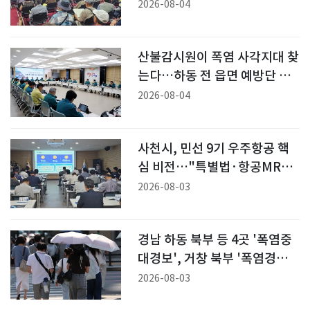
세미나 개최
2026-08-04
산불감시원이 폭염 사각지대 찾
는다…하동 전 읍면 예방단 가
동
2026-08-04
사천시, 민선 9기 우주항공 핵
심 비전…"특별법·항공MRO
육성법 통과 먼저"
2026-08-03
경남 하동 북부 등 4곳 '폭염중
대경보', 거창 북부 '폭염경보'
격상
2026-08-03