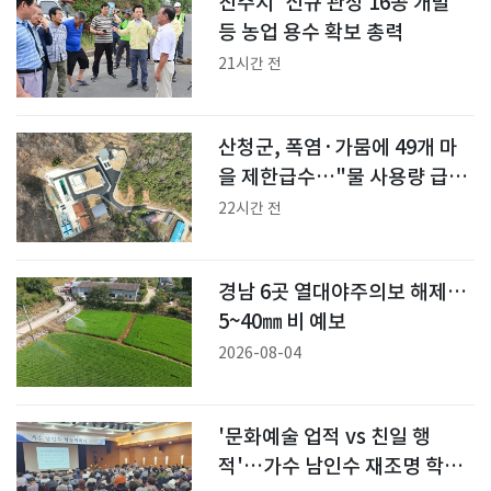
진주시 '신규 관정 16공 개발'
등 농업 용수 확보 총력
21시간 전
산청군, 폭염·가뭄에 49개 마
을 제한급수…"물 사용량 급
증"
22시간 전
경남 6곳 열대야주의보 해제…
5~40㎜ 비 예보
2026-08-04
'문화예술 업적 vs 친일 행
적'…가수 남인수 재조명 학술