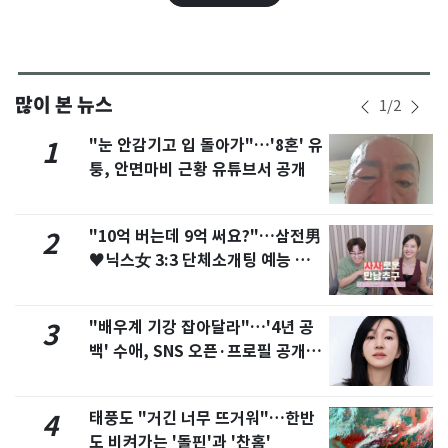
많이 본 뉴스
1
/
2
"눈 안감기고 입 돌아가"…'8혼' 유
1
퉁, 안면마비 근황 유튜브서 공개
"10억 버는데 9억 써요?"…삼전男
2
♥닉스女 3:3 단체소개팅 예능 화
제
"배우계 기강 잡아달라"…'4년 공
3
백' 수애, SNS 오픈·프로필 공개
화제
태풍도 "거긴 너무 뜨거워"…한반
4
도 비켜가는 '돌핀'과 '찬홈'