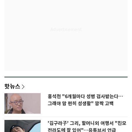
핫뉴스
홍석천 "6개월마다 성병 검사받는다…
그래야 맘 편히 성생활" 깜짝 고백
'김구라子' 그리, 할머니외 여행서 "친모
전라도에 잘 있어"…유튜브서 언급