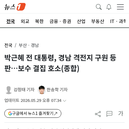
제
전국
외교
북한
금융ㆍ증권
산업
부동산
ITㆍ과학
전국
부산ㆍ경남
박근혜 전 대통령, 경남 격전지 구원 등
판…보수 결집 호소(종합)
강정태 기자
한송학 기자
업데이트 2026.05.29 오후 07:34
가
구글에서 뉴스1 즐겨찾기