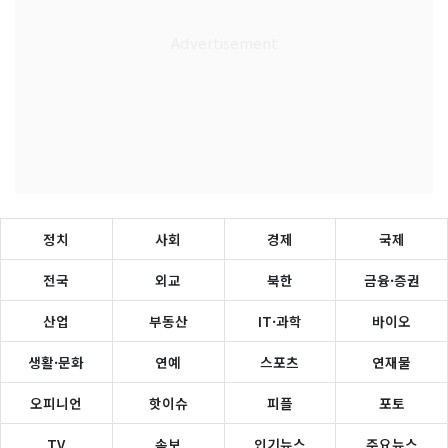
정치
사회
경제
국제
전국
외교
북한
금융·증권
산업
부동산
IT·과학
바이오
생활·문화
연예
스포츠
연재물
오피니언
핫이슈
피플
포토
TV
속보
인기뉴스
주요뉴스