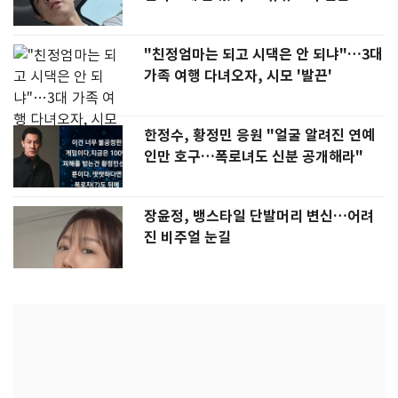
"친정엄마는 되고 시댁은 안 되냐"…3대
가족 여행 다녀오자, 시모 '발끈'
한정수, 황정민 응원 "얼굴 알려진 연예
인만 호구…폭로녀도 신분 공개해라"
장윤정, 뱅스타일 단발머리 변신…어려
진 비주얼 눈길