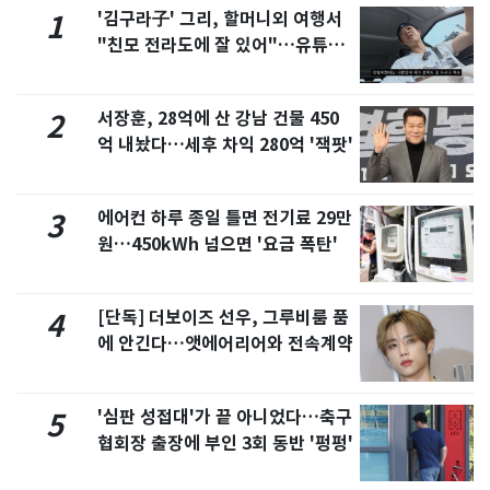
'김구라子' 그리, 할머니외 여행서
1
"친모 전라도에 잘 있어"…유튜브
서 언급
서장훈, 28억에 산 강남 건물 450
2
억 내놨다…세후 차익 280억 '잭팟'
에어컨 하루 종일 틀면 전기료 29만
3
원…450kWh 넘으면 '요금 폭탄'
[단독] 더보이즈 선우, 그루비룸 품
4
에 안긴다…앳에어리어와 전속계약
'심판 성접대'가 끝 아니었다…축구
5
협회장 출장에 부인 3회 동반 '펑펑'