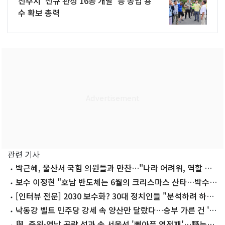
진주시 '신규 관정 16공 개발' 등 농업 용
수 확보 총력
관련 기사
박근혜, 울산서 국힘 의원들과 만찬…"나라 어려워, 역할 잘
해달라"
보수 이정현 "호남 반도체는 6월의 크리스마스 산타…박수쳐
야"
[인터뷰 전문] 2030 보수화? 30대 정치인들 "분석하려 하지
마"
낙동강 벨트 민주당 강세 속 양산만 달랐다…승부 가른 건 '결
집력'
與, 중원·영남 공략 성과 속 서울선 '뼈아픈 역전패'…野는