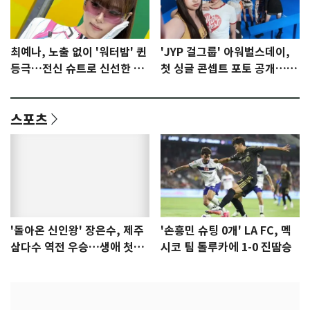
최예나, 노출 없이 '워터밤' 퀸
'JYP 걸그룹' 아워벌스데이,
등극…전신 슈트로 신선한 충
첫 싱글 콘셉트 포토 공개…청
격 [N샷]
량·키치
스포츠
'돌아온 신인왕' 장은수, 제주
'손흥민 슈팅 0개' LA FC, 멕
삼다수 역전 우승…생애 첫승
시코 팀 톨루카에 1-0 진땀승
감격