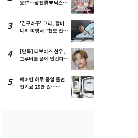
요?"…삼전男♥닉스女
속…전국 곳곳
3:3 단체소개팅 예능 화
날씨]
제
'김구라子' 그리, 할머
[단독] 경찰,
3
8
니외 여행서 "친모 전라
제작사 회장
도에 잘 있어"…유튜브
시장법 위반
서 언급
[단독] 더보이즈 선우,
[단독]중수
4
9
그루비룸 품에 안긴다…
수사관 경력
앳에어리어와 전속계약
진…법무사·
택' 유지
에어컨 하루 종일 틀면
전남광주 화
5
10
전기료 29만 원…
교통사고로 
450kWh 넘으면 '요금
지…6명 부
폭탄'