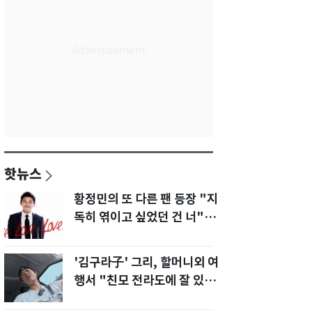
핫뉴스
황정민의 또 다른 팬 등장 "지
독히 엮이고 싶었던 건 너" 폭
로녀 직격
'김구라子' 그리, 할머니외 여
행서 "친모 전라도에 잘 있
어"…유튜브서 언급