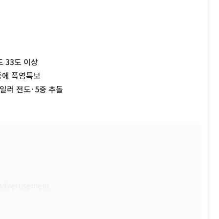
 33도 이상
등에 폭염특보
일러 전도·5중 추돌