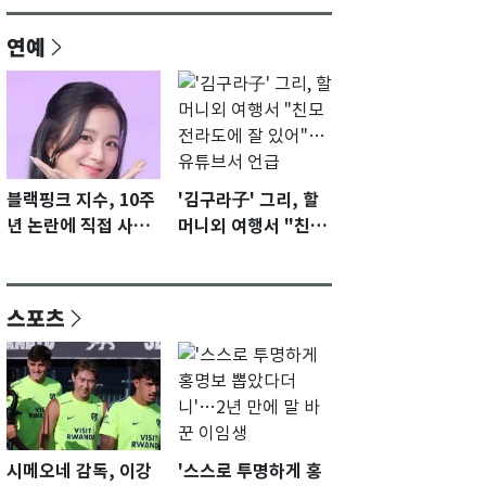
연예
블랙핑크 지수, 10주
'김구라子' 그리, 할
년 논란에 직접 사과
머니외 여행서 "친모
"큰 섭섭함 안겨 미
전라도에 잘 있어"…
안"
유튜브서 언급
스포츠
시메오네 감독, 이강
'스스로 투명하게 홍