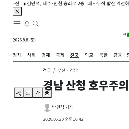
추진
김민석, 제주·인천 승리로 2승 1패…누적 합산 역전하며 선두
크
2026.8.8 (토)
전국
정치
사회
경제
국제
외교
북한
금융ㆍ
전국
부산ㆍ경남
경남 산청 호우주
가
박민석 기자
2026.05.20 오후 10:42