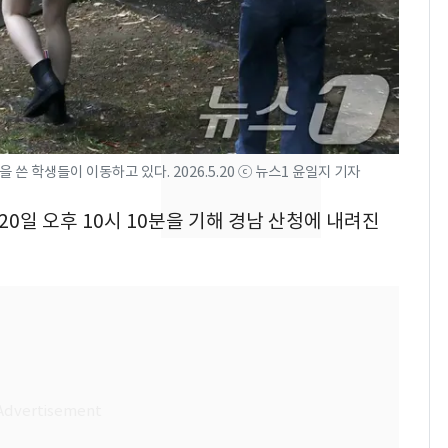
속…전국 곳곳 비 [오늘
날씨]
[단독] 경찰, '김부장'
8
제작사 회장 수사…자본
시장법 위반 의혹
[단독]중수청 가는 검찰
9
쓴 학생들이 이동하고 있다. 2026.5.20 ⓒ 뉴스1 윤일지 기자
수사관 경력 합산 추
진…법무사·집행관 '혜
20일 오후 10시 10분을 기해 경남 산청에 내려진
택' 유지
전남광주 화정역 인근서
10
교통사고로 40대 심정
지…6명 부상