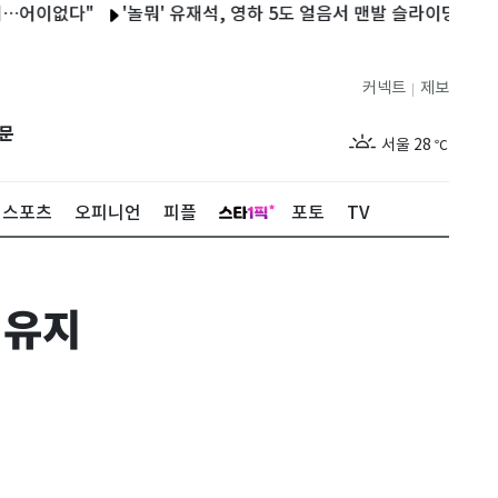
없다"
'놀뭐' 유재석, 영하 5도 얼음서 맨발 슬라이딩…괴성 폭발
커넥트
제보
|
제주
29
℃
문
서울
28
℃
부산
28
℃
스포츠
오피니언
피플
포토
TV
대구
29
℃
인천
29
℃
 유지
광주
28
℃
대전
27
℃
울산
28
℃
강릉
21
℃
제주
29
℃