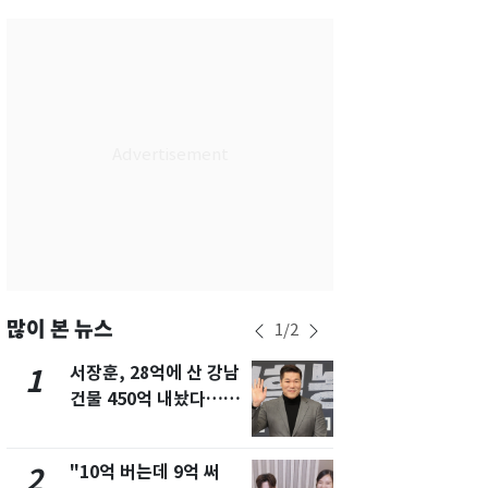
서울
28
℃
부산
28
℃
대구
29
℃
인천
29
℃
광주
28
℃
대전
27
℃
울산
28
℃
강릉
21
℃
많이 본 뉴스
1
/
2
제주
29
℃
서장훈, 28억에 산 강남
13호 태풍 '
1
6
건물 450억 내놨다…세
키나와·가고
후 차익 280억 '잭팟'
근…26만명
"10억 버는데 9억 써
낮 최고 37
2
7