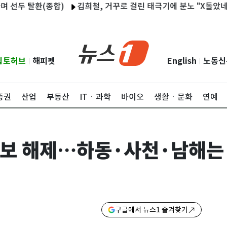
 탈환(종합)
김희철, 거꾸로 걸린 태극기에 분노 "X돌았네…어이
립토허브
해피펫
English
노동신
|
|
증권
산업
부동산
ITㆍ과학
바이오
생활ㆍ문화
연예
의보 해제…하동·사천·남해는
구글에서 뉴스1 즐겨찾기