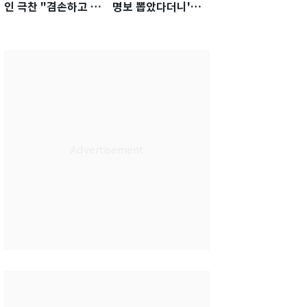
인 극찬 "겸손하고 노
명보 뽑았다더니'…2
력하는 선수…좋은
년 만에 말 바꾼 이임
첫인상"
생