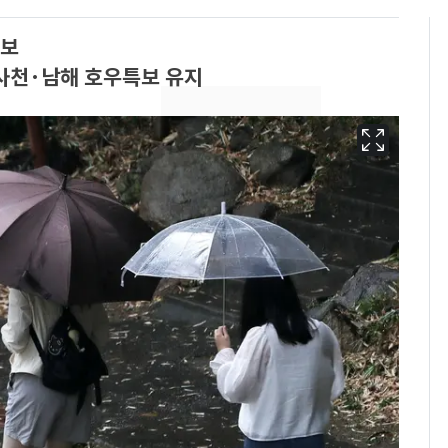
예보
·사천·남해 호우특보 유지
13호 태풍 '돌핀' 日오
6
키나와·가고시마현 접
근…26만명 대피령
낮 최고 37도 폭염 계
7