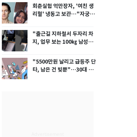
회춘실험 억만장자, '여친 생
리혈' 냉동고 보관…"자궁 내
부 궁금해"
"출근길 지하철서 두자리 차
지, 업무 보는 100㎏ 남성…
부딪히면 신경질"
"5500만원 날리고 급등주 단
타, 남은 건 빚뿐"…30대 여
성 파혼 위기