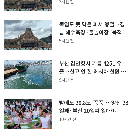
입수 금지
3시간 전
폭염도 못 막은 피서 행렬…경
남 해수욕장·물놀이장 '북적'
5시간 전
부산 감천항서 기름 425L 유
출…신고 안 한 러시아 선원 적
발
9시간 전
밤에도 28.8도 '푹푹'…양산 23
일째·부산 20일째 열대야
10시간 전