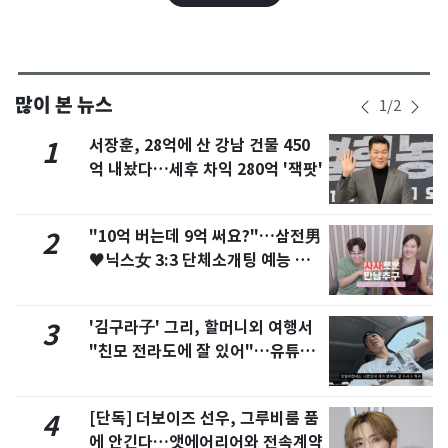
많이 본 뉴스
1
/
2
서장훈, 28억에 산 강남 건물 450
1
억 내놨다…세후 차익 280억 '잭팟'
"10억 버는데 9억 써요?"…삼전男
2
♥닉스女 3:3 단체소개팅 예능 화
제
'김구라子' 그리, 할머니외 여행서
3
"친모 전라도에 잘 있어"…유튜브
서 언급
[단독] 더보이즈 선우, 그루비룸 품
4
에 안긴다…앳에어리어와 전속계약