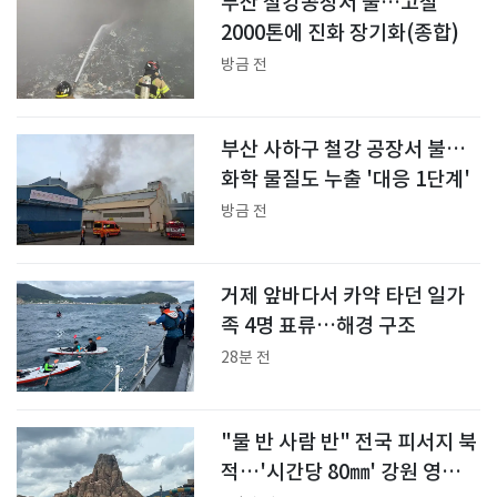
부산 철강공장서 불…고철
2000톤에 진화 장기화(종합)
방금 전
부산 사하구 철강 공장서 불…
화학 물질도 누출 '대응 1단계'
방금 전
거제 앞바다서 카약 타던 일가
족 4명 표류…해경 구조
28분 전
"물 반 사람 반" 전국 피서지 북
적…'시간당 80㎜' 강원 영동은