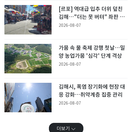
[르포] 역대급 입추 더위 덮친
김해…"더는 못 버텨" 좌판 접
었다
2026-08-07
가뭄 속 물 축제 강행 첫날…밀
양 농업가뭄 '심각' 단계 격상
2026-08-07
김해시, 폭염 장기화에 현장 대
응 강화…취약계층 집중 관리
2026-08-07
더보기