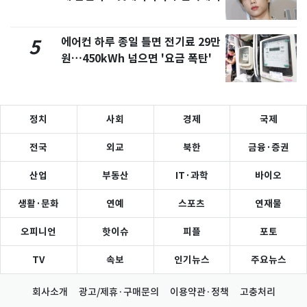
에어컨 하루 종일 틀면 전기료 29만
5
원…450kWh 넘으면 '요금 폭탄'
정치
사회
경제
국제
전국
외교
북한
금융·증권
산업
부동산
IT·과학
바이오
생활·문화
연예
스포츠
연재물
오피니언
핫이슈
피플
포토
TV
속보
인기뉴스
주요뉴스
회사소개
광고/제휴·구매문의
이용약관·정책
고충처리