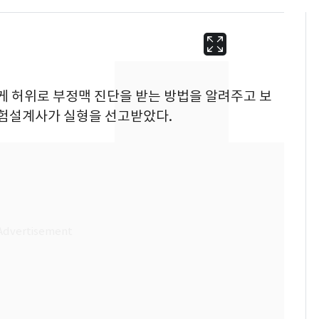
에게 허위로 부정맥 진단을 받는 방법을 알려주고 보
보험설계사가 실형을 선고받았다.
13호 태풍 '돌핀' 日오
6
키나와·가고시마현 접
근…26만명 대피령
"캐리비안 베이 여자 탈
7