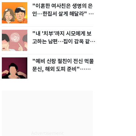
"이혼한 여사친은 생명의 은
인…한집서 살게 해달라" 남
편 요구에 '절망'
"내 '치부'까지 시모에게 보
고하는 남편…집이 감옥 같
다" 아내 고통
"예비 신랑 절친이 전신 먹물
문신, 해외 도피 준비"…예비
신부 '혼란'