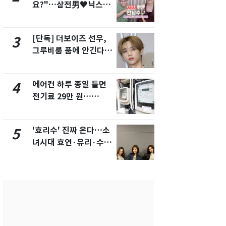
요?"…삼전男♥닉스女
의실에 남자
3:3 단체소개팅 예능 화
요"…경찰 
제
[단독] 더보이즈 선우,
[단독]중수
3
8
그루비룸 품에 안긴다…
수사관 경력
앳에어리어와 전속계약
진…법무사·
택' 유지
에어컨 하루 종일 틀면
전남광주 화
4
9
전기료 29만 원…
교통사고로 
450kWh 넘으면 '요금
지…6명 부
폭탄'
'효리수' 진짜 온다…소
축구협회, 
5
10
녀시대 효연·유리·수영
들 10여명 대
유닛 출격 [N이슈]
대' 의혹…
픽 예선 등