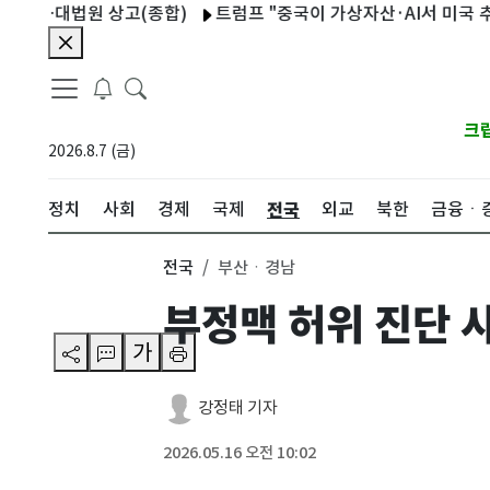
…대법원 상고(종합)
트럼프 "중국이 가상자산·AI서 미국 추월하게
크
2026.8.7 (금)
전국
정치
사회
경제
국제
외교
북한
금융ㆍ
전국
부산ㆍ경남
부정맥 허위 진단 사
가
강정태 기자
2026.05.16 오전 10:02