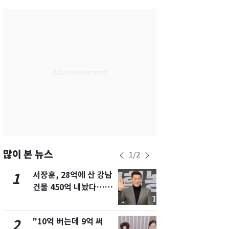
서울
30
℃
부산
27
℃
대구
28
℃
인천
29
℃
광주
29
℃
대전
27
℃
울산
27
℃
강릉
25
℃
많이 본 뉴스
1
/
2
제주
28
℃
서장훈, 28억에 산 강남
13호 태풍 '
1
6
건물 450억 내놨다…세
키나와·가고
후 차익 280억 '잭팟'
근…26만명
"10억 버는데 9억 써
"캐리비안 
2
7