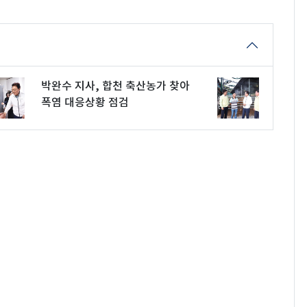
박완수 지사, 합천 축산농가 찾아
폭염 대응상황 점검