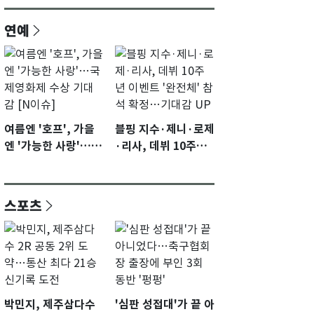
연예
여름엔 '호프', 가을
블핑 지수·제니·로제
엔 '가능한 사랑'…국
·리사, 데뷔 10주년
제영화제 수상 기대
이벤트 '완전체' 참석
감 [N이슈]
확정…기대감 UP
스포츠
박민지, 제주삼다수
'심판 성접대'가 끝 아