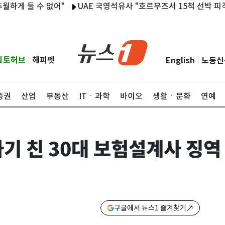
 둘 수 없어"
UAE 국영석유사 "호르무즈서 15척 선박 피격…1명
립토허브
해피펫
English
노동신
|
|
증권
산업
부동산
ITㆍ과학
바이오
생활ㆍ문화
연예
기 친 30대 보험설계사 징역
구글에서 뉴스1 즐겨찾기