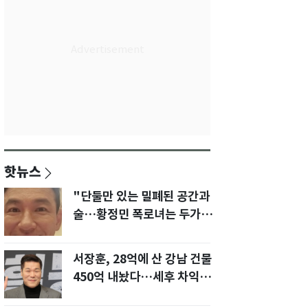
핫뉴스
"단둘만 있는 밀폐된 공간과
술…황정민 폭로녀는 두가지
에 집착했다"
서장훈, 28억에 산 강남 건물
450억 내놨다…세후 차익
280억 '잭팟'