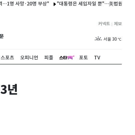
 사망·20명 부상"
"대통령은 세입자일 뿐"…美법원, 트럼프 백악
커넥트
제보
|
제주
28
℃
문
서울
30
℃
부산
27
℃
스포츠
오피니언
피플
포토
TV
대구
28
℃
인천
29
℃
 3년
광주
29
℃
대전
27
℃
울산
27
℃
강릉
25
℃
제주
28
℃