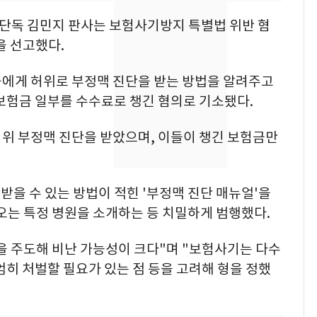
의실에 남자가 있어
요"…경찰 수사
6단독 김민지 판사는 보험사기방지 특별법 위반 혐
을 선고했다.
[단독]중수청 가는 검찰
8
수사관 경력 합산 추
들에게 허위로 부정맥 진단을 받는 방법을 알려주고
진…법무사·집행관 '혜
보험금 일부를 수수료로 챙긴 혐의로 기소됐다.
택' 유지
전남광주 화정역 인근서
9
교통사고로 40대 심정
허위 부정맥 진단을 받았으며, 이들이 챙긴 보험금만
지…6명 부상
축구협회, 외국인 심판
10
을 수 있는 방법이 적힌 '부정맥 진단 매뉴얼'을
들 10여명 대상 '성 접
오는 특정 병원을 소개하는 등 치밀하게 범행했다.
대' 의혹…월드컵·올림
픽 예선 등
을 주도해 비난 가능성이 크다"며 "보험사기는 다수
엄히 처벌할 필요가 있는 점 등을 고려해 형을 정했