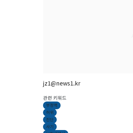
jz1@news1.kr
관련 키워드
부정맥
허위
진단
사기