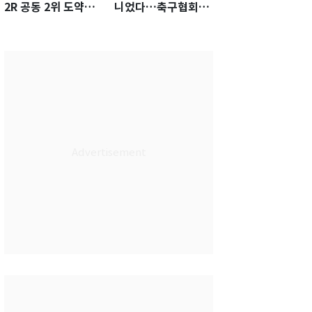
2R 공동 2위 도약…
니었다…축구협회장
통산 최다 21승 신기
출장에 부인 3회 동반
록 도전
'펑펑'