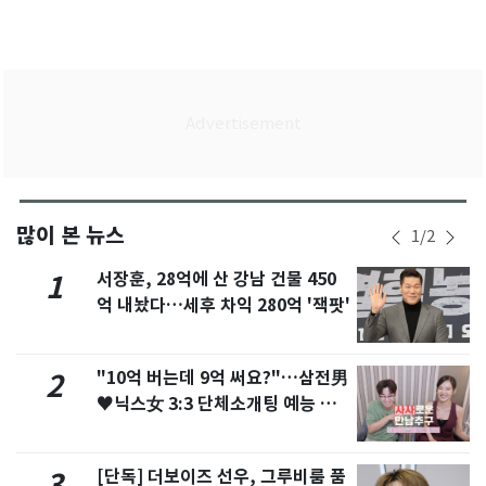
많이 본 뉴스
1
/
2
서장훈, 28억에 산 강남 건물 450
1
억 내놨다…세후 차익 280억 '잭팟'
"10억 버는데 9억 써요?"…삼전男
2
♥닉스女 3:3 단체소개팅 예능 화
제
[단독] 더보이즈 선우, 그루비룸 품
3