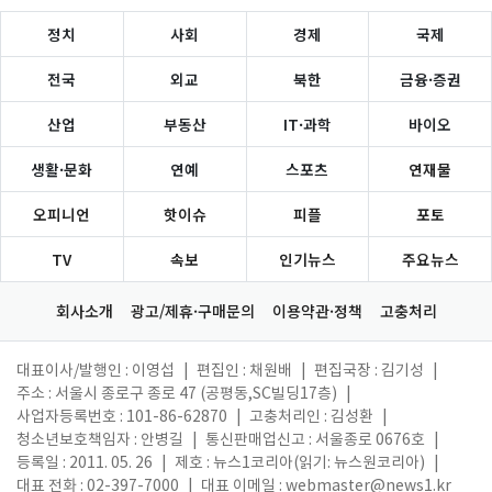
정치
사회
경제
국제
전국
외교
북한
금융·증권
산업
부동산
IT·과학
바이오
생활·문화
연예
스포츠
연재물
오피니언
핫이슈
피플
포토
TV
속보
인기뉴스
주요뉴스
회사소개
광고/제휴·구매문의
이용약관·정책
고충처리
대표이사/발행인 : 이영섭
|
편집인 : 채원배
|
편집국장 : 김기성
|
주소 : 서울시 종로구 종로 47 (공평동,SC빌딩17층)
|
사업자등록번호 : 101-86-62870
|
고충처리인 : 김성환
|
청소년보호책임자 : 안병길
|
통신판매업신고 : 서울종로 0676호
|
등록일 : 2011. 05. 26
|
제호 : 뉴스1코리아(읽기: 뉴스원코리아)
|
대표 전화 : 02-397-7000
|
대표 이메일 :
webmaster@news1.kr