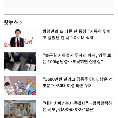
핫뉴스
황정민의 또 다른 팬 등장 "지독히 엮이
고 싶었던 건 너" 폭로녀 직격
"출근길 지하철서 두자리 차지, 업무 보
는 100㎏ 남성…부딪히면 신경질"
"5500만원 날리고 급등주 단타, 남은 건
빚뿐"…30대 여성 파혼 위기
"내가 치매? 혼자 죽겠다"…깜빡깜빡하
는 시모, 검사하라 하자 '발끈'