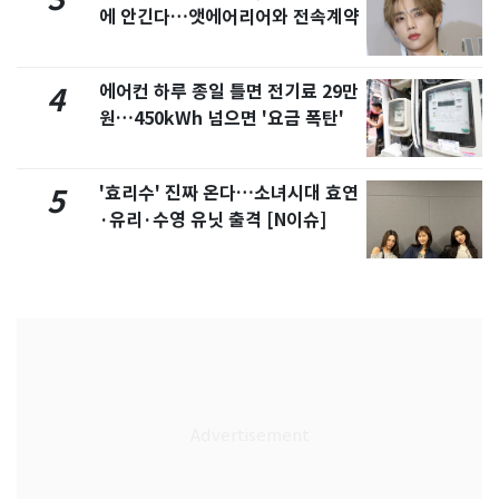
에 안긴다…앳에어리어와 전속계약
에어컨 하루 종일 틀면 전기료 29만
4
원…450kWh 넘으면 '요금 폭탄'
'효리수' 진짜 온다…소녀시대 효연
5
·유리·수영 유닛 출격 [N이슈]