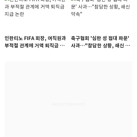
인판티노 FIFA 회장, 여직원과
축구협회 '심판 성 접대 파문'
부적절 관계에 거액 퇴직금 지
사과…"참담한 상황, 쇄신 약
급 논란
속"