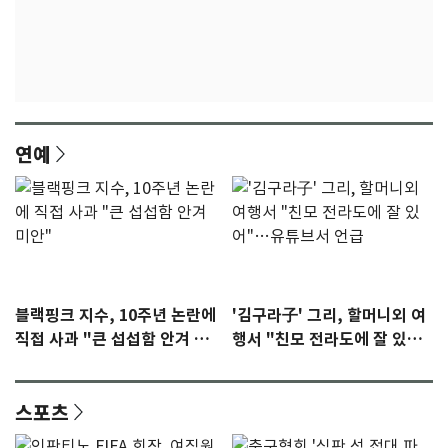
연예
블랙핑크 지수, 10주년 논란에
'김구라子' 그리, 할머니외 여
직접 사과 "큰 섭섭함 안겨 미
행서 "친모 전라도에 잘 있
안"
어"…유튜브서 언급
스포츠