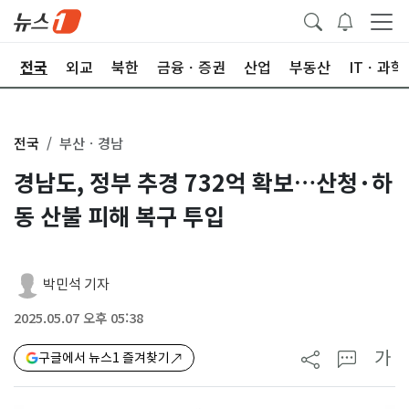
제
전국
외교
북한
금융ㆍ증권
산업
부동산
ITㆍ과학
전국
부산ㆍ경남
경남도, 정부 추경 732억 확보…산청·하
동 산불 피해 복구 투입
박민석 기자
2025.05.07 오후 05:38
가
구글에서 뉴스1 즐겨찾기