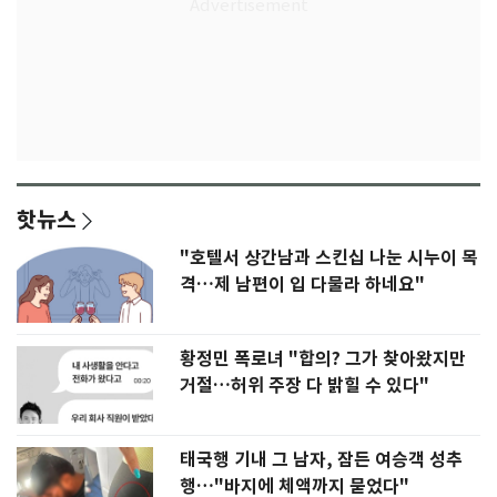
핫뉴스
"호텔서 상간남과 스킨십 나눈 시누이 목
격…제 남편이 입 다물라 하네요"
황정민 폭로녀 "합의? 그가 찾아왔지만
거절…허위 주장 다 밝힐 수 있다"
태국행 기내 그 남자, 잠든 여승객 성추
행…"바지에 체액까지 묻었다"