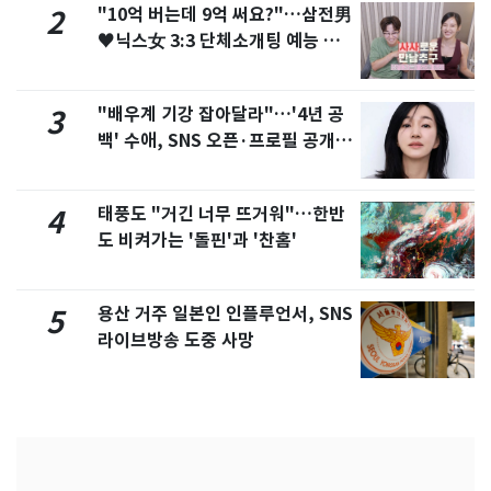
"10억 버는데 9억 써요?"…삼전男
2
♥닉스女 3:3 단체소개팅 예능 화
제
"배우계 기강 잡아달라"…'4년 공
3
백' 수애, SNS 오픈·프로필 공개
화제
태풍도 "거긴 너무 뜨거워"…한반
4
도 비켜가는 '돌핀'과 '찬홈'
용산 거주 일본인 인플루언서, SNS
5
라이브방송 도중 사망