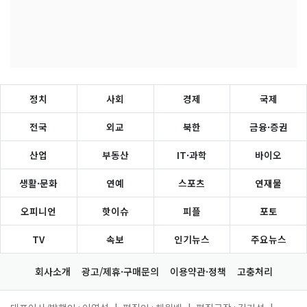
정치
사회
경제
국제
전국
외교
북한
금융·증권
산업
부동산
IT·과학
바이오
생활·문화
연예
스포츠
연재물
오피니언
핫이슈
피플
포토
TV
속보
인기뉴스
주요뉴스
회사소개
광고/제휴·구매문의
이용약관·정책
고충처리