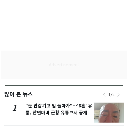
많이 본 뉴스
1
/
2
"눈 안감기고 입 돌아가"…'8혼' 유
1
퉁, 안면마비 근황 유튜브서 공개