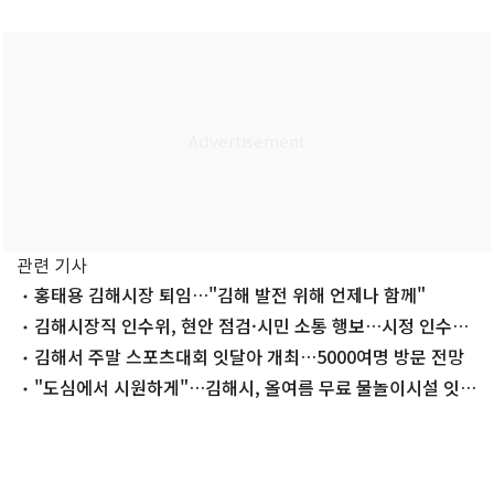
관련 기사
홍태용 김해시장 퇴임…"김해 발전 위해 언제나 함께"
김해시장직 인수위, 현안 점검·시민 소통 행보…시정 인수
'착착'
김해서 주말 스포츠대회 잇달아 개최…5000여명 방문 전망
"도심에서 시원하게"…김해시, 올여름 무료 물놀이시설 잇따
라 개장