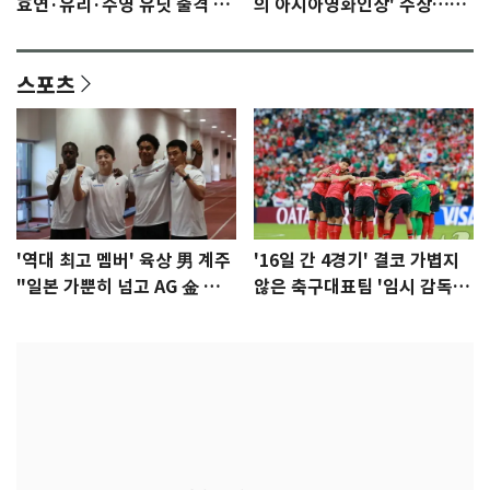
효연·유리·수영 유닛 출격 [N
의 아시아영화인상' 수상…15
이슈]
년만에 부산 온다
스포츠
'역대 최고 멤버' 육상 男 계주
'16일 간 4경기' 결코 가볍지
"일본 가뿐히 넘고 AG 金 따겠
않은 축구대표팀 '임시 감독'
다"
무게