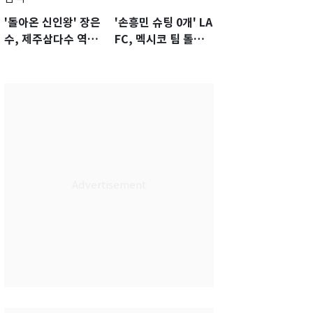
'돌아온 신인왕' 장은
'손흥민 슈팅 0개' LA
수, 제주삼다수 역전
FC, 멕시코 팀 톨루
우승…생애 첫승 감
카에 1-0 진땀승
격