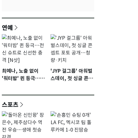
연예
최예나, 노출 없이
'JYP 걸그룹' 아워벌
'워터밤' 퀸 등극…전
스데이, 첫 싱글 콘셉
신 슈트로 신선한 충
트 포토 공개…청량·
격 [N샷]
키치
스포츠