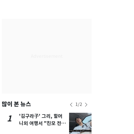
서울
28
℃
부산
25
℃
대구
28
℃
인천
30
℃
광주
33
℃
대전
30
℃
울산
24
℃
강릉
22
℃
제주
29
℃
많이 본 뉴스
1
/
2
'김구라子' 그리, 할머
'심판 성접대
1
6
니외 여행서 "친모 전라
었다…축구
도에 잘 있어"…유튜브
에 부인 3회 