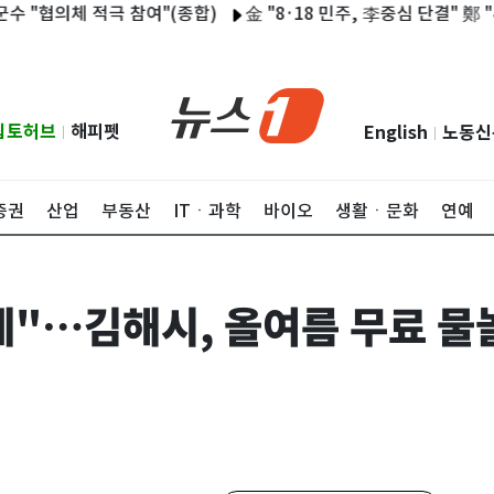
의체 적극 참여"(종합)
金 "8·18 민주, 李중심 단결" 鄭 "4년뒤
립토허브
해피펫
English
노동신
|
|
증권
산업
부동산
ITㆍ과학
바이오
생활ㆍ문화
연예
"…김해시, 올여름 무료 물