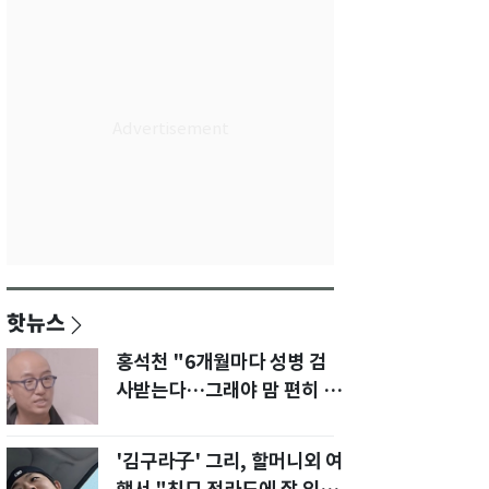
핫뉴스
홍석천 "6개월마다 성병 검
사받는다…그래야 맘 편히 성
생활" 깜짝 고백
'김구라子' 그리, 할머니외 여