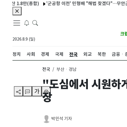
 1.8만(종합)
'군공항 이전' 민형배 "해법 찾겠다"…무안군수 "협
크
2026.8.9 (일)
전국
정치
사회
경제
국제
외교
북한
금융ㆍ
전국
부산ㆍ경남
"도심에서 시원하게
가
장
박민석 기자