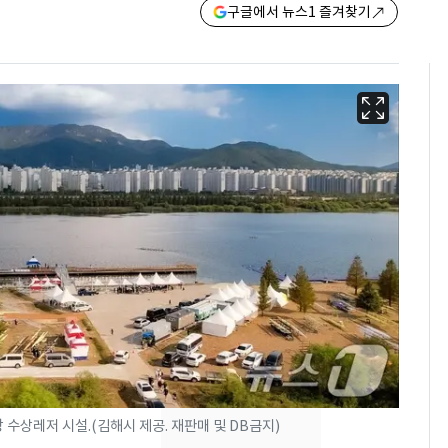
구글에서 뉴스1 즐겨찾기
'심판 성접대'가 끝 아니
6
었다…축구협회장 출장
수상레저 시설.(김해시 제공. 재판매 및 DB금지)
에 부인 3회 동반 '펑펑'