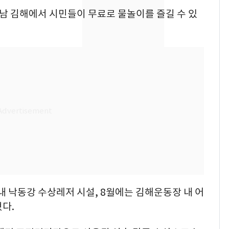
경남 김해에서 시민들이 무료로 물놀이를 즐길 수 있
회춘실험 억만장자, '여
7
친 생리혈' 냉동고 보
관…"자궁 내부 궁금
해"
'일타강사' 남편과 아내
8
의 마지막 술자리…비극
으로 끝나버린 17년
[단독] 경찰, '김부장'
9
제작사 회장 수사…자본
시장법 위반 의혹
13호 태풍 '돌핀' 日오
10
키나와·가고시마현 접
근…26만명 대피령
 낙동강 수상레저 시설, 8월에는 김해운동장 내 어
다.