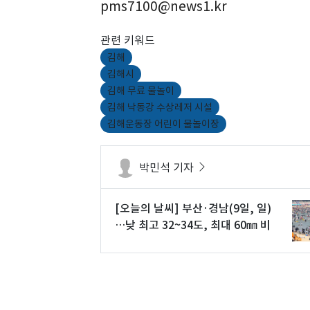
pms7100@news1.kr
관련 키워드
김해
김해시
김해 무료 물놀이
김해 낙동강 수상레저 시설
김해운동장 어린이 물놀이장
박민석 기자
[오늘의 날씨] 부산·경남(9일, 일)
…낮 최고 32~34도, 최대 60㎜ 비