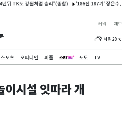
 TK도 강원처럼 승리"(종합)
'186전 187기' 장은수, 10년 인
커넥트
제보
|
제주
29
℃
문
서울
28
℃
부산
25
℃
스포츠
오피니언
피플
포토
TV
대구
28
℃
인천
30
℃
놀이시설 잇따라 개
광주
33
℃
대전
30
℃
울산
24
℃
강릉
22
℃
제주
29
℃