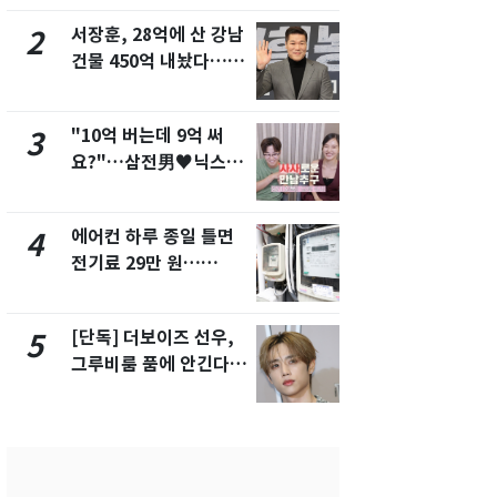
서 언급
서장훈, 28억에 산 강남
회춘실험 억만
2
7
건물 450억 내놨다…세
친 생리혈' 냉동고 보
후 차익 280억 '잭팟'
관…"자궁 
해"
"10억 버는데 9억 써
'일타강사' 
3
8
요?"…삼전男♥닉스女
의 마지막 
3:3 단체소개팅 예능 화
으로 끝나버린
제
에어컨 하루 종일 틀면
[단독] 경찰,
4
9
전기료 29만 원…
제작사 회장
450kWh 넘으면 '요금
시장법 위반
폭탄'
[단독] 더보이즈 선우,
13호 태풍 '
5
10
그루비룸 품에 안긴다…
키나와·가고
앳에어리어와 전속계약
근…26만명