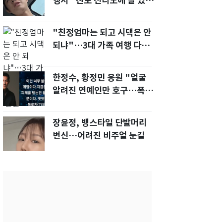
행서 "친모 전라도에 잘 있
어"…유튜브서 언급
"친정엄마는 되고 시댁은 안
되냐"…3대 가족 여행 다녀
오자, 시모 '발끈'
한정수, 황정민 응원 "얼굴
알려진 연예인만 호구…폭로
녀도 신분 공개해라"
장윤정, 뱅스타일 단발머리
변신…어려진 비주얼 눈길