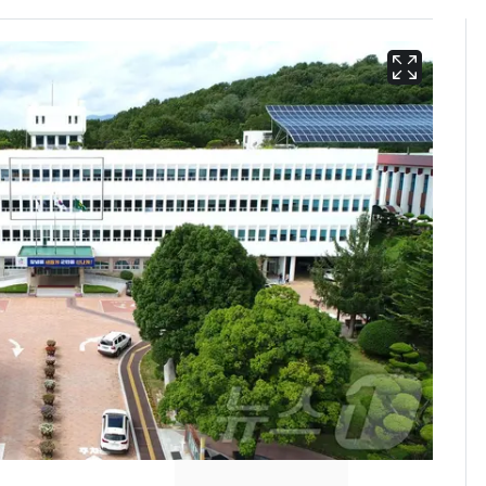
13호 태풍 '돌핀' 日오
6
키나와·가고시마현 접
근…26만명 대피령
[단독] 경찰, '김부장'
7