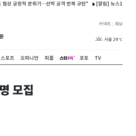
긍정적 분위기…선박 공격 반복 규탄"
[알림] 뉴스1 콘텐츠 저작
커넥트
제보
|
제주
29
℃
문
서울
24
℃
부산
27
℃
스포츠
오피니언
피플
포토
TV
대구
27
℃
인천
26
℃
명 모집
광주
28
℃
대전
27
℃
울산
26
℃
강릉
20
℃
제주
29
℃