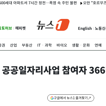
대 아파트서 7시간 정전…폭염 속 주민 불편
오만 "호르무즈 협상 
립토허브
해피펫
English
노동신
|
|
증권
산업
부동산
ITㆍ과학
바이오
생활ㆍ문화
연예
 공공일자리사업 참여자 366
구글에서 뉴스1 즐겨찾기