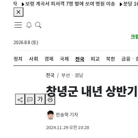
자
보령 계곡서 피서객 7명 벌에 쏘여 병원 이송
분당 1600세
크
2026.8.8 (토)
전국
정치
사회
경제
국제
외교
북한
금융ㆍ
전국
부산ㆍ경남
창녕군 내년 상반기
가
한송학 기자
2024.11.29 오전 10:28