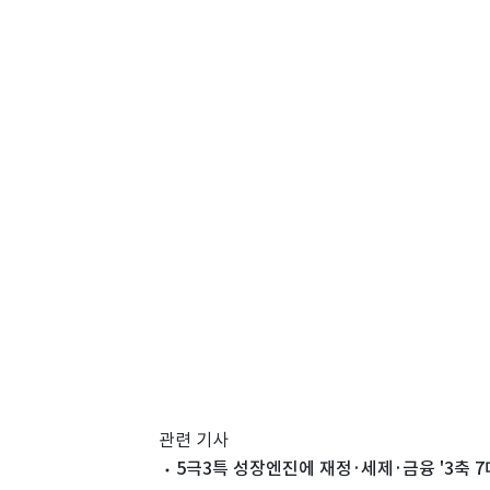
관련 기사
5극3특 성장엔진에 재정·세제·금융 '3축 7