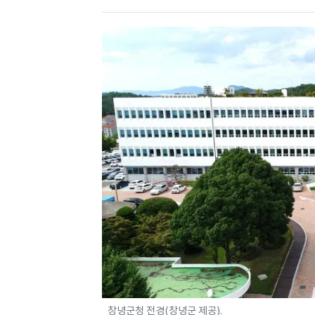
창녕군청 전경(창녕군 제공).