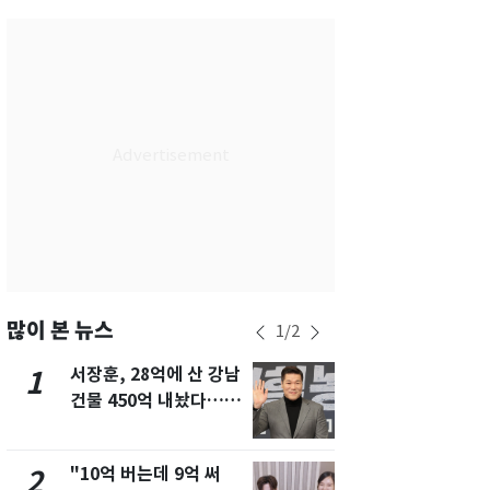
서울
24
℃
부산
27
℃
대구
27
℃
인천
26
℃
광주
28
℃
대전
27
℃
울산
26
℃
강릉
20
℃
많이 본 뉴스
1
/
2
제주
29
℃
서장훈, 28억에 산 강남
13호 태풍 '
1
6
건물 450억 내놨다…세
키나와·가고
후 차익 280억 '잭팟'
근…26만명
"10억 버는데 9억 써
[단독] 경찰,
2
7