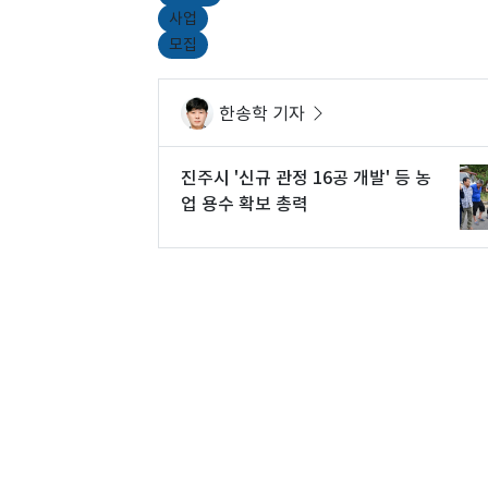
사업
모집
한송학 기자
진주시 '신규 관정 16공 개발' 등 농
업 용수 확보 총력