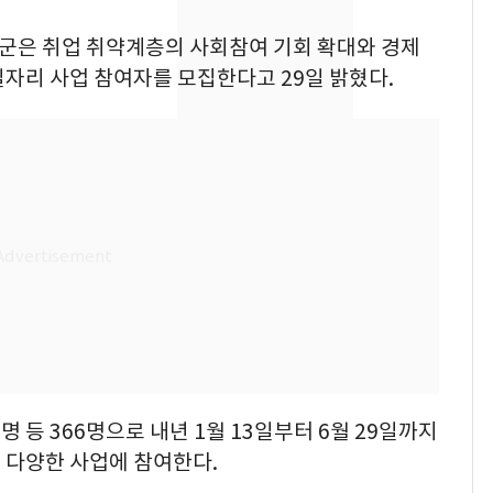
제작사 회장 수사…자본
시장법 위반 의혹
창녕군은 취업 취약계층의 사회참여 기회 확대와 경제
자리 사업 참여자를 모집한다고 29일 밝혔다.
낮 최고 37도 폭염 계
8
속…전국 곳곳 비 [오늘
날씨]
[단독]중수청 가는 검찰
9
수사관 경력 합산 추
진…법무사·집행관 '혜
택' 유지
'심판 성접대'가 끝 아니
10
었다…축구협회장 출장
에 부인 3회 동반 '펑펑'
명 등 366명으로 내년 1월 13일부터 6월 29일까지
 다양한 사업에 참여한다.