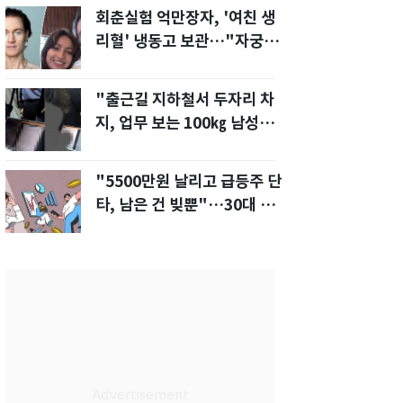
회춘실험 억만장자, '여친 생
리혈' 냉동고 보관…"자궁 내
부 궁금해"
"출근길 지하철서 두자리 차
지, 업무 보는 100㎏ 남성…
부딪히면 신경질"
"5500만원 날리고 급등주 단
타, 남은 건 빚뿐"…30대 여
성 파혼 위기