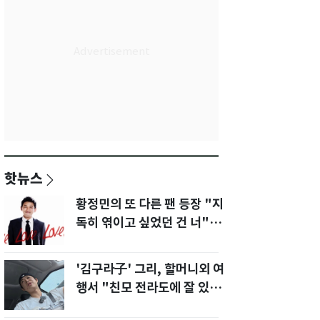
핫뉴스
황정민의 또 다른 팬 등장 "지
독히 엮이고 싶었던 건 너" 폭
로녀 직격
'김구라子' 그리, 할머니외 여
행서 "친모 전라도에 잘 있
어"…유튜브서 언급