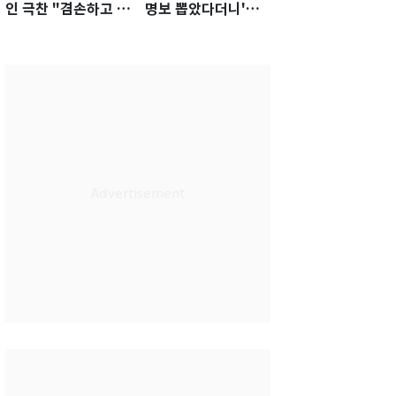
인 극찬 "겸손하고 노
명보 뽑았다더니'…2
력하는 선수…좋은
년 만에 말 바꾼 이임
첫인상"
생