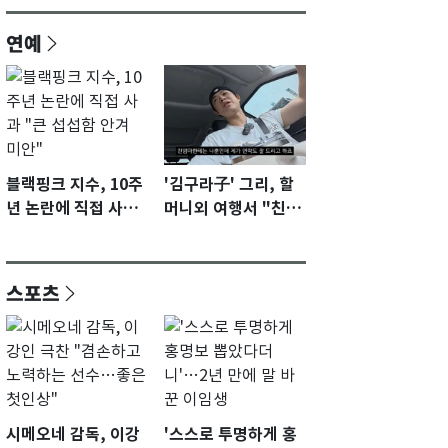
연예
블랙핑크 지수, 10주
'김구라子' 그리, 할
년 논란에 직접 사과
머니외 여행서 "친모
"큰 섭섭함 안겨 미
전라도에 잘 있어"…
안"
유튜브서 언급
스포츠
시메오네 감독, 이강
'스스로 투명하게 홍