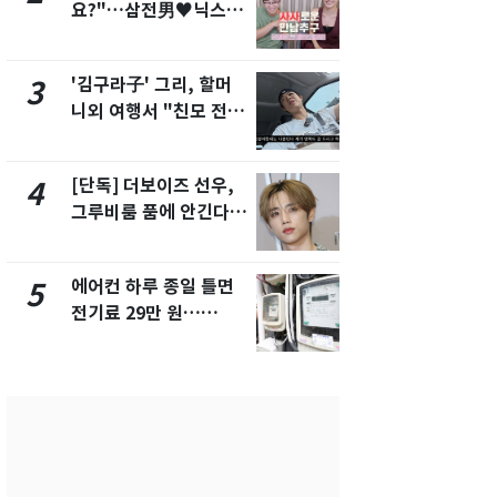
요?"…삼전男♥닉스女
제작사 회장
3:3 단체소개팅 예능 화
시장법 위반
제
'김구라子' 그리, 할머
낮 최고 37
3
8
니외 여행서 "친모 전라
속…전국 곳곳
도에 잘 있어"…유튜브
날씨]
서 언급
[단독] 더보이즈 선우,
[단독]중수
4
9
그루비룸 품에 안긴다…
수사관 경력
앳에어리어와 전속계약
진…법무사·
택' 유지
에어컨 하루 종일 틀면
'심판 성접대
5
10
전기료 29만 원…
었다…축구
450kWh 넘으면 '요금
에 부인 3회 
폭탄'